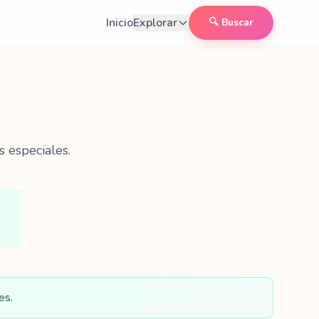
Inicio
Explorar
🔍 Buscar
 especiales.
es.