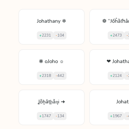
Johathany ❄
❁ “Ɉốĥằƭհâ
+
2231
-
104
+
2473
-
❋ oJoho ☼
❤ Johath
+
2318
-
442
+
2124
-
Ʝỗḫâṭḩẫƞi ➜
Johat
+
1747
-
134
+
1967
-