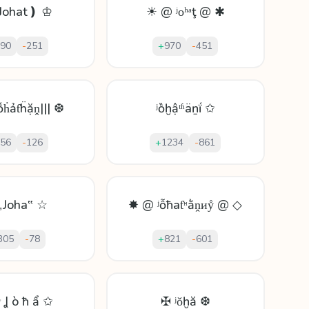
Johat❫ ♔
☀ @ ʲοʰᵃţ @ ✱
90
-
251
+
970
-
451
ṓḣảƭḧặṋ||| ❆
ʲȍḫậᵗʱäṉḯ ✩
56
-
126
+
1234
-
861
„Joha‟ ☆
✸ @ ʲỗħaƭᵸằṋᴎẙ @ ◇
305
-
78
+
821
-
601
 Ʝ ò ħ ẩ ✩
✠ ʲǒḫă ❆