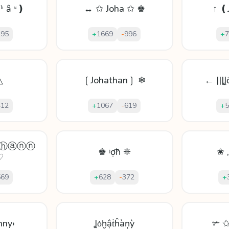
 ʰ ȃ ᶰ❫
↔ ✩ Joha ✩ ♚
↑ ❪
195
+
1669
-
996
+
7
△
❲Johathan❳ ❄
← |||Ʝ
412
+
1067
-
619
+
5
ⓣⓗⓐⓝⓝ
♚ ʲợħ ❈
✬ 
♡
569
+
628
-
372
+
nny›
Ʝȯḫậṫĥàņỳ
✃ ✩