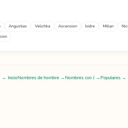
a
Angustias
Velichka
Ascension
Isidre
Millan
Nic
cion
← Inicio
Nombres de hombre
→
Nombres con
J
→
Populares →