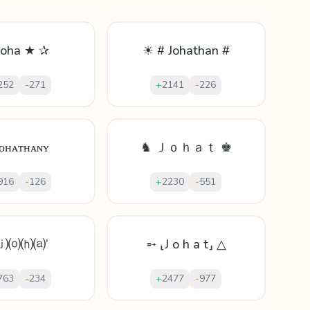
Joha ★ ✰
☀ # Johathan #
252
-
271
+
2141
-
226
ᴊᴏʜᴀᴛʜᴀɴʏ
♞ Ｊｏｈａｔ ♚
916
-
126
+
2230
-
551
‘⒥⒪⒣⒜’
➵ ⸤J o h a t⸥ △
763
-
234
+
2477
-
977