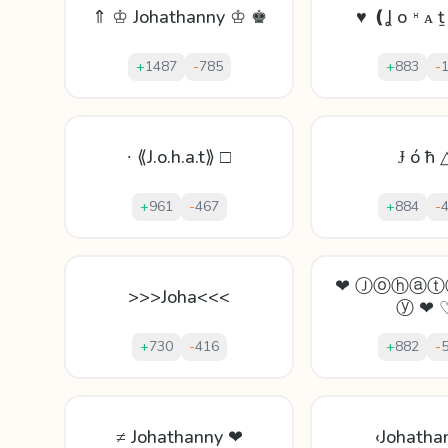
⇑ ♔ Johathanny ♔ ♚
♥ ❪Ʝ о ᵸ ᴀ ṯ
+
1487
-
785
+
883
-
∙ ⟪J.o.h.a.t⟫ □
Ɉ ó ħ 
+
961
-
467
+
884
-
❤ Ⓙⓞⓗⓐ
>>>Joha<<<
ⓨ ❤ 
+
730
-
416
+
882
-
≠ Johathanny ❤
‹Johatha