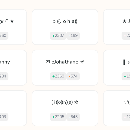
ṇƞʸ” ★
○ ⸨J o h a⸩
★ 
360
+
2307
-
199
+
2
anny
✉ oJohathano ☀
❚ 
284
+
2369
-
574
+
1
⒥⒪⒣⒜ ✲
∴ 
403
+
2205
-
645
+
1