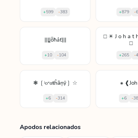
+
599
-
383
+
879
-
□ ☀ J o h a t 
|||Ʝṏħảť|||
□
+
10
-
104
+
265
-
❃ ❲ʲοᵸαŧĥãņȳ❳ ☆
⁕ ❰Jo
+
6
-
314
+
6
-
3
Mostrando
60
apodos para
Johathan
Apodos relacionados