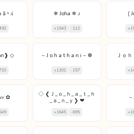
h ǎ ⁿ ʎ
❄ Joha ❄ ♪
❲J
492
+
1543
-
112
+
1
an❱ ◇
~ J o h a t h a n i ~ ❆
Ｊｏｈ
733
+
1301
-
157
+
1
◇ ❮Ｊ_ｏ_ｈ_ａ_ｔ_ｈ
ɴʏ ✿
~
_ａ_ｎ_ｙ❯ ❤
549
+
1645
-
695
+
1