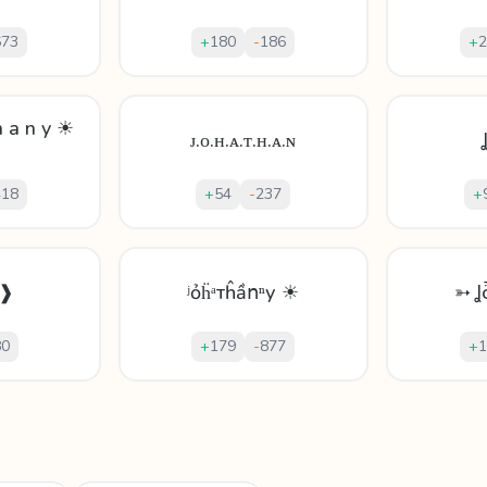
673
+
180
-
186
+
2
h a n y ☀
ᴊ.ᴏ.ʜ.ᴀ.ᴛ.ʜ.ᴀ.ɴ
418
+
54
-
237
+
h❱
ʲỏḧᵃтĥầոⁿу ☀
➳ Ʝ
80
+
179
-
877
+
1