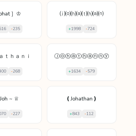
ohat❳ ♔
⒥⒪⒣⒜⒯⒣⒜⒩
516
-
235
+
1998
-
724
ａｔｈａｎｉ
Ⓙⓞⓗⓐⓣⓗⓐⓝⓝⓨ
400
-
268
+
1634
-
579
 Joh ~ ♕
❪Johathan❫
070
-
227
+
843
-
112