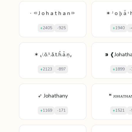
∙ ⸦J o h a t h a n⸧
✴ ᴶ о ḩ ǡ ᵗ 
+
2405
-
925
+
1940
-
✶ ⸤ʲ.ō.ʱ.ǎ.t.ĥ.ǡ.ṇ⸥
⁍ ❰Johath
+
2123
-
897
+
1899
-
➶ Johathany
❝ ᴊᴏʜᴀᴛʜᴀ
+
1169
-
171
+
1521
-