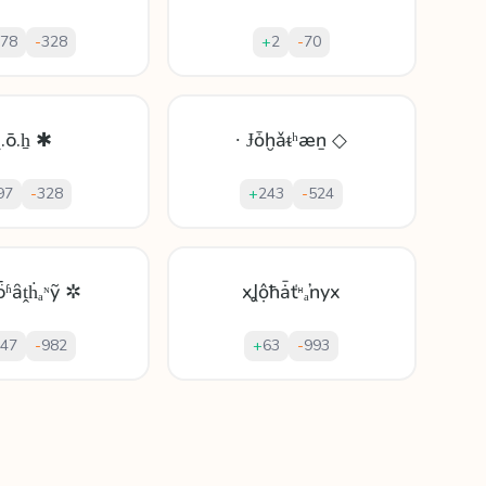
78
-
328
+
2
-
70
Ʝ.ō.ẖ ✱
∙ Ɉȱḫǎᵵʰæṉ ◇
97
-
328
+
243
-
524
ȫʱȃṱḣₐᶰỹ ✲
xꞲộħǡťᵸₐŉyx
47
-
982
+
63
-
993