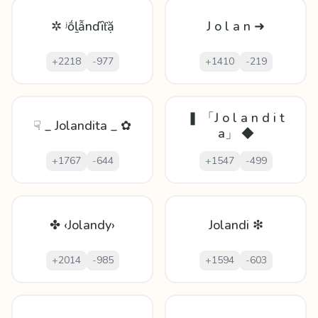
✲ ʲṓḻẫnɗȋƭặ
J o l a n ➜
+
2218
-
977
+
1410
-
219
❚ 「J o l a n d i t
☟ _ Jolandita _ ✿
a」 ◆
+
1767
-
644
+
1547
-
499
✤ ‹Jolandy›
Jolandi ❇
+
2014
-
985
+
1594
-
603