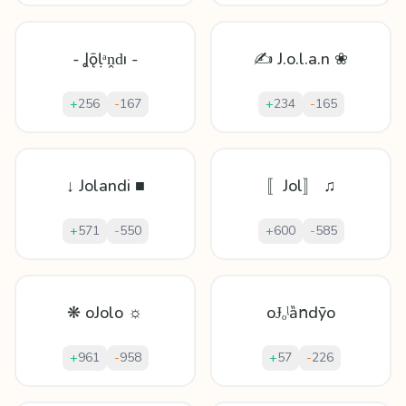
- Ʝǭḷᵃṋԁı -
✍ J.o.l.a.n ❀
+
256
-
167
+
234
-
165
↓ Jolandi ■
〚Jol〛 ♫
+
571
-
550
+
600
-
585
❋ oJolo ☼
oɈₒᶪȁոdȳo
+
961
-
958
+
57
-
226