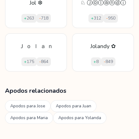
Jol ❆
♘ Ⓙⓞⓛⓐⓝⓓⓘ
+
263
-
718
+
312
-
950
Ｊ ｏ ｌ ａ ｎ
Jolandy ✿
+
175
-
864
+
8
-
849
Mostrando
60
apodos para
Jolanda
Apodos relacionados
Apodos para
Jose
Apodos para
Juan
Apodos para
Maria
Apodos para
Yolanda