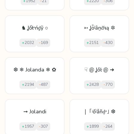
+
1952
-
21
+
2220
-
306
♞ Ʝổłᵃńḓỹ ○
➳ Ʝȫᶪȃṉḋⁱᵵą ✲
+
2032
-
169
+
2151
-
430
❆ ❄ Jolanda ❄ ✿
☟ @ Ʝőŀ @ ➜
+
2194
-
487
+
2428
-
770
➞ Jolandi
❘ ｢ʲốᶪẳñḑᵃ｣ ❆
+
1957
-
307
+
1899
-
264