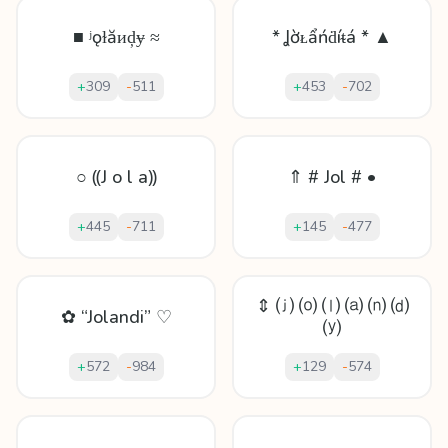
■ ʲǫɫăᴎḑɏ ≈
* Ʝờᴌẩńḋíᵵá * ▲
+
309
-
511
+
453
-
702
○ ⸨J o l a⸩
⇑ # Jol # •
+
445
-
711
+
145
-
477
⇕ ⒥ ⒪ ⒧ ⒜ ⒩ ⒟
✿ “Jolandi” ♡
⒴
+
572
-
984
+
129
-
574