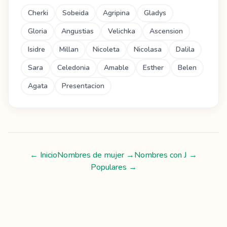
Cherki
Sobeida
Agripina
Gladys
Gloria
Angustias
Velichka
Ascension
Isidre
Millan
Nicoleta
Nicolasa
Dalila
Sara
Celedonia
Amable
Esther
Belen
Agata
Presentacion
← Inicio
Nombres de mujer
→
Nombres con
J
→
Populares →