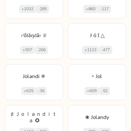
+
1032
-
285
+
860
-
117
‹ᴶồƚăŋԁã› ♕
Ɉ ó ľ △
+
937
-
266
+
1113
-
477
Jolandi ❈
‣ Jol
+
635
-
36
+
609
-
52
♯ Ｊｏｌａｎｄｉｔ
❀ Jolandy
ａ ✪