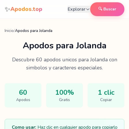
Saltar al contenido
✨
Apodos.top
Explorar
🔍 Buscar
Inicio
/
Apodos para Jolanda
Apodos para
Jolanda
Descubre
60
apodos unicos para
Jolanda
con
simbolos y caracteres especiales.
60
100%
1 clic
Apodos
Gratis
Copiar
Como usar:
Haz clic en cualquier apodo para copiarlo