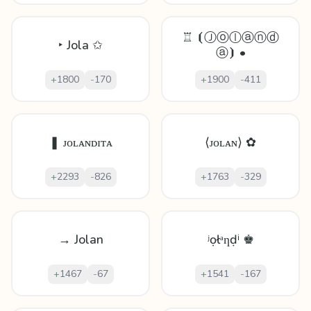
♖ ⦗Ⓙⓞⓛⓐⓝⓓ
‣ Jola ✩
ⓐ⦘ •
+
1800
-
170
+
1900
-
411
❚ ᴊᴏʟᴀɴᴅɪᴛᴀ
⟨ᴊᴏʟᴀɴ⟩ ✿
+
2293
-
826
+
1763
-
329
→ Jolan
ʲọłᵃƞḍⁱ ♚
+
1467
-
67
+
1541
-
167