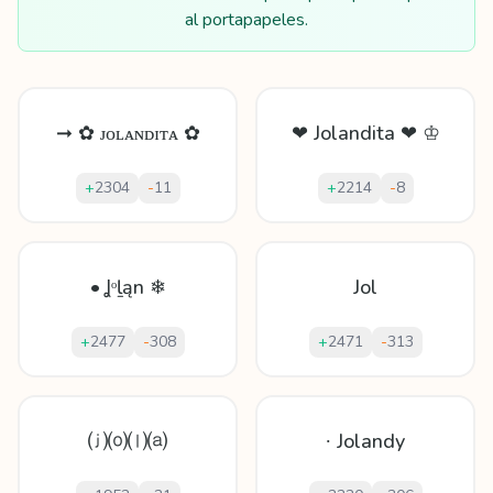
al portapapeles.
➞ ✿ ᴊᴏʟᴀɴᴅɪᴛᴀ ✿
❤ Jolandita ❤ ♔
+
2304
-
11
+
2214
-
8
• Ʝᵒḻąn ❄
Jol
+
2477
-
308
+
2471
-
313
⒥⒪⒧⒜
∙ Jolandy