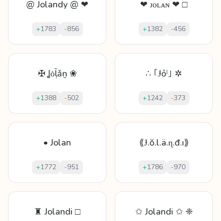
@ Jolandy @ ❤
❤ ᴊᴏʟᴀɴ ❤ □
+
1783
-
856
+
1382
-
456
✠ Ʝȯḹǎṉ ❀
∴ ｢Ɉỏˡ｣ ✲
+
1388
-
502
+
1242
-
373
• Jolan
⟪Ɉ.ŏ.l.ä.ɳ.đ.ı⟫
+
1772
-
951
+
1786
-
970
♜ Jolandi □
✩ Jolandi ✩ ❈