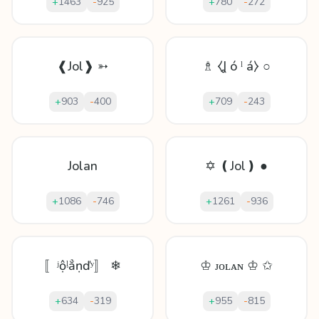
+
1463
-
925
+
780
-
272
❰Jol❱ ➳
♗ ⧼Ʝ ó ˡ á⧽ ○
+
903
-
400
+
709
-
243
Jolan
✡ ❪Jol❫ ●
+
1086
-
746
+
1261
-
936
〚ʲộᶪẳṇďʸ〛 ❄
♔ ᴊᴏʟᴀɴ ♔ ✩
+
634
-
319
+
955
-
815