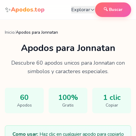
Saltar al contenido
✨
Apodos.top
Explorar
🔍 Buscar
Inicio
/
Apodos para Jonnatan
Apodos para
Jonnatan
Descubre
60
apodos unicos para
Jonnatan
con
simbolos y caracteres especiales.
60
100%
1 clic
Apodos
Gratis
Copiar
Como usar:
Haz clic en cualquier apodo para copiarlo