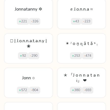
Jonnatanny ✲
✊ J.o.n.n.a ≈
+
221
-
326
+
43
-
223
□ | J.o.n.n.a.t.a.n.y |
✴ ᴶ о ṉ ɳ ȃ t ǎ ⁿ ᵢ
❀
+
92
-
290
+
253
-
474
✭ 『J o n n a t a n
Jonn ○
i』 ❤
+
572
-
804
+
380
-
693