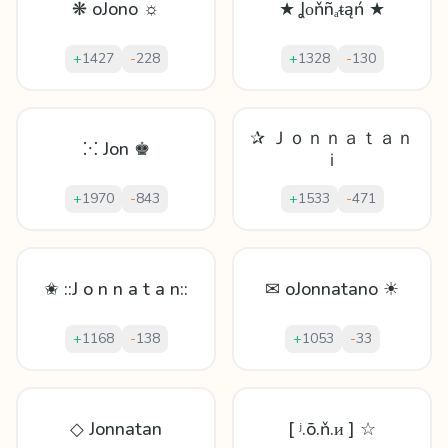
❋ oJono ☼
★ Ʝοňñₐᵵąń ★
+
1427
-
228
+
1328
-
130
✰ Ｊｏｎｎａｔａｎ
⁙ Jon ♚
ｉ
+
1970
-
843
+
1533
-
471
✬ ::J o n n a t a n::
✉ oJonnatano ☀
+
1168
-
138
+
1053
-
33
◇ Jonnatan
[ ʲ.ō.ň.ᴎ ] ☆