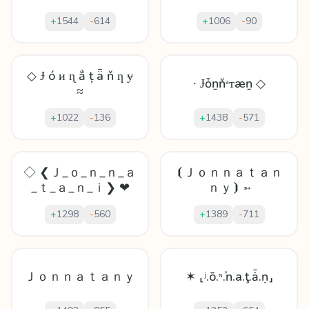
+
1544
-
614
+
1006
-
90
◇ Ɉ ó ᴎ ɳ ẳ ț ǟ ň ƞ ɏ
∙ Ɉȱṉňᵃᴛæṉ ◇
≈
+
1022
-
136
+
1438
-
571
◇ ❮Ｊ_ｏ_ｎ_ｎ_ａ
⦗Ｊｏｎｎａｔａｎ
_ｔ_ａ_ｎ_ｉ❯ ❤
ｎｙ⦘ ➳
+
1298
-
560
+
1389
-
711
Ｊｏｎｎａｔａｎｙ
✶ ⸤ʲ.ō.ᶰ.ŉ.a.ţ.ǡ.ṇ⸥