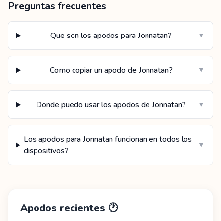
Preguntas frecuentes
Que son los apodos para Jonnatan?
▼
Como copiar un apodo de Jonnatan?
▼
Donde puedo usar los apodos de Jonnatan?
▼
Los apodos para Jonnatan funcionan en todos los
▼
dispositivos?
Apodos recientes
🕐