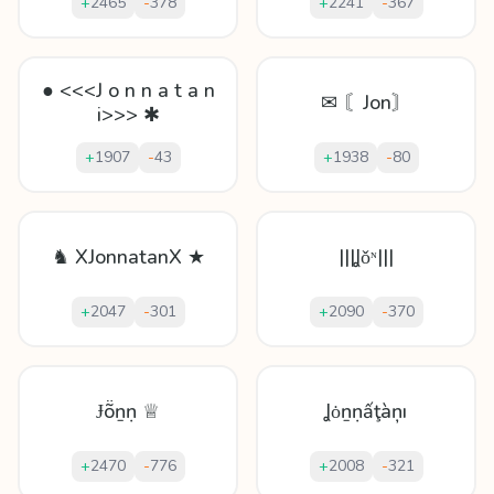
+
2465
-
378
+
2241
-
367
● <<<J o n n a t a n
✉ 〘Jon〙
i>>> ✱
+
1907
-
43
+
1938
-
80
♞ XJonnatanX ★
|||Ʝǒᶰ|||
+
2047
-
301
+
2090
-
370
Ɉṏṉṇ ♕
Ʝȯṉṇấţàņı
+
2470
-
776
+
2008
-
321