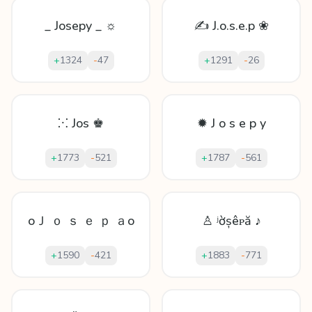
_ Josepy _ ☼
✍ J.o.s.e.p ❀
+
1324
-
47
+
1291
-
26
⁙ Jos ♚
✹ J o s e p y
+
1773
-
521
+
1787
-
561
oＪ ｏ ｓ ｅ ｐ ａo
♙ ʲờșêᴘă ♪
+
1590
-
421
+
1883
-
771