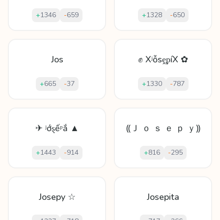
+
1346
-
659
+
1328
-
650
Jos
✊ XʲỗѕḙᵱíX ✿
+
665
-
37
+
1330
-
787
✈ ʲớȿếᵖắ ▲
⸨Ｊ ｏ ｓ ｅ ｐ ｙ⸩
+
1443
-
914
+
816
-
295
Josepy ☆
Josepita