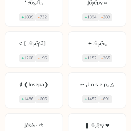
❛ Ɉṏşₑᵖȉᴛₐ
Ʝốʂếрy ≈
+
1839
-
732
+
1394
-
289
♯ 〘ʲỡṣểṗå〙
✦ ʲṏșểᴘₐ
+
1268
-
195
+
1152
-
265
♯ ❮Josepa❯
➵ ⸤J o s e p⸥ △
+
1486
-
605
+
1452
-
691
Ʝớṡêᴘⁱ ♔
❚ ʲȱȿḝᵖý ❤