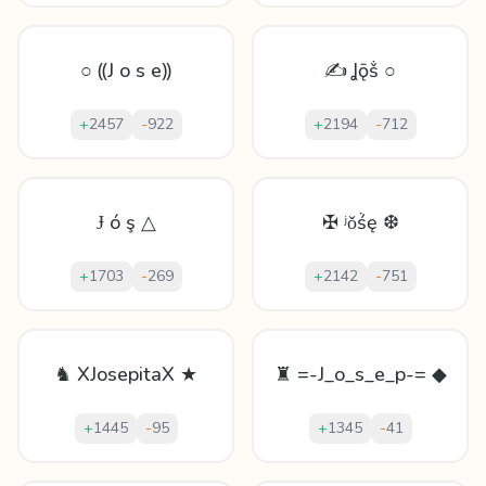
○ ⸨J o s e⸩
✍ Ʝǭṧ ○
+
2457
-
922
+
2194
-
712
Ɉ ó ş △
✠ ʲǒṥę ❆
+
1703
-
269
+
2142
-
751
♞ XJosepitaX ★
♜ =-J_o_s_e_p-= ◆
+
1445
-
95
+
1345
-
41