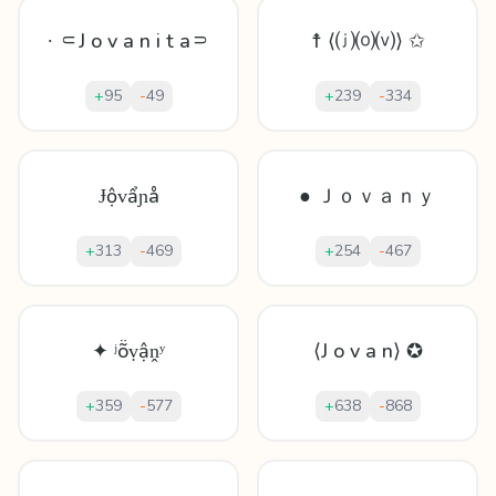
∙ ⸦J o v a n i t a⸧
☨ ⟨⒥⒪⒱⟩ ✩
+
95
-
49
+
239
-
334
Ɉộᴠẩɲå
● Ｊｏｖａｎｙ
+
313
-
469
+
254
-
467
✦ ʲṏṿậṋʸ
⟨J o v a n⟩ ✪
+
359
-
577
+
638
-
868