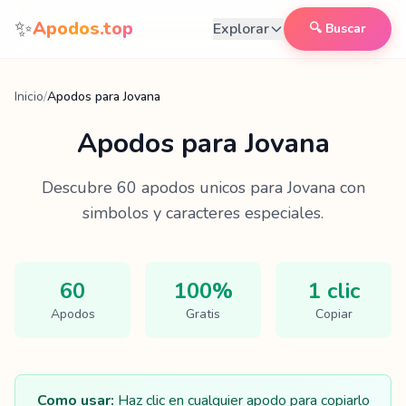
Saltar al contenido
✨
Apodos.top
Explorar
🔍 Buscar
Inicio
/
Apodos para Jovana
Apodos para
Jovana
Descubre
60
apodos unicos para
Jovana
con
simbolos y caracteres especiales.
60
100%
1 clic
Apodos
Gratis
Copiar
Como usar:
Haz clic en cualquier apodo para copiarlo