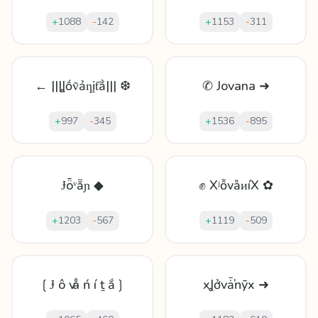
+
1088
-
142
+
1153
-
311
← |||Ʝṓṽảƞįƭẳ||| ❆
✆ Jovana ➜
+
997
-
345
+
1536
-
895
Ɉȫᵛẵɲ ◆
✊ XʲỗvȁᴎíX ✿
+
1203
-
567
+
1119
-
509
❲Ɉ ô ѵ å ń í ṯ ắ❳
xꞲởvǡŉȳx ➜