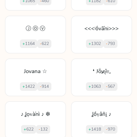
+
1065
-
460
+
1182
-
610
Ⓙ ⓞ ⓥ
<<<ʲṓvãŉі>>>
+
1164
-
622
+
1302
-
793
Jovana ☆
❛ Ɉṏѵₐɳȉᴛₐ
+
1422
-
914
+
1063
-
567
♪ Ʝọᴠàŉì ♪ ❇
Ʝồṿâñḭ ♪
+
622
-
132
+
1418
-
970