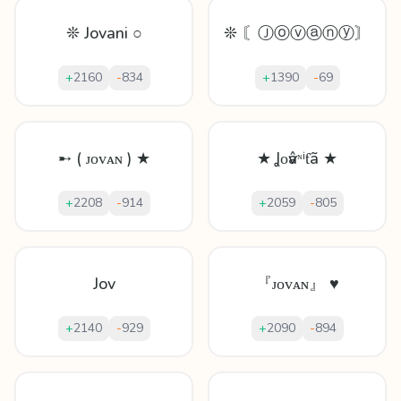
❊ Jovani ○
❊ 〘Ⓙⓞⓥⓐⓝⓨ〙
+
2160
-
834
+
1390
-
69
➸ ( ᴊᴏᴠᴀɴ ) ★
★ Ʝοѵâᶰⁱƭã ★
+
2208
-
914
+
2059
-
805
Jov
『ᴊᴏᴠᴀɴ』 ♥
+
2140
-
929
+
2090
-
894