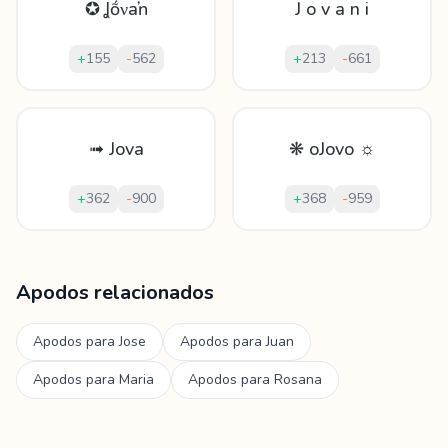
✪ Ʝṍνaŉ
J o v a n i
+
155
-
562
+
213
-
661
➟ Jova
❋ oJovo ☼
+
362
-
900
+
368
-
959
Mostrando
60
apodos para
Jovana
Apodos relacionados
Apodos para
Jose
Apodos para
Juan
Apodos para
Maria
Apodos para
Rosana