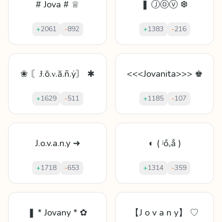
# Jova # ♕
❚ Ⓙⓞⓥ ❆
+
2061
-
892
+
1383
-
216
❀ 〘Ɉ.ō.ν.ă.ñ.ẏ〙 ✱
<<<Jovanita>>> ♚
+
1629
-
511
+
1185
-
107
J.o.v.a.n.y ➜
◐ ( ʲőᵥẳ )
+
1718
-
653
+
1314
-
359
❚ * Jovany * ✿
【J o v a n y】 ♡