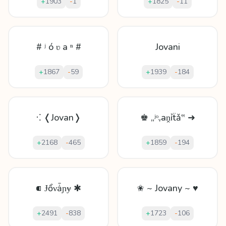
+
1903
-
1
+
1825
-
11
# ʲ ó ʋ a ⁿ #
Jovani
+
1867
-
59
+
1939
-
184
⁖ ❬Jovan❭
♚ „ʲᵒᵥаṋỉẗǎ‟ ➜
+
2168
-
465
+
1859
-
194
⁌ Ɉổνǡɲɏ ✱
✬ ~ Jovany ~ ♥
+
2491
-
838
+
1723
-
106