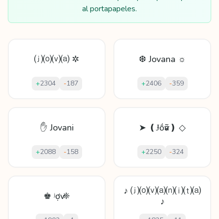
al portapapeles.
⒥⒪⒱⒜ ✲
❆ Jovana ☼
+
2304
-
187
+
2406
-
359
✋ Jovani
➤ ❪Ɉṓѵã❫ ◇
+
2088
-
158
+
2250
-
324
♪ ⒥⒪⒱⒜⒩⒤⒯⒜
♚ ʲợѵ ❈
♪