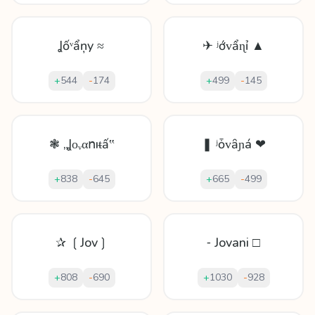
Ʝốᵛẩņy ≈
✈ ʲớᴠẩɳỉ ▲
+
544
-
174
+
499
-
145
❃ „Ʝᴏᵥαոıᵵấ‟
❚ ʲȱᴠȃɲá ❤
+
838
-
645
+
665
-
499
✰ ❲Jov❳
⁃ Jovani □
+
808
-
690
+
1030
-
928