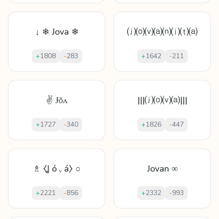
↓ ❄ Jova ❄
⒥⒪⒱⒜⒩⒤⒯⒜
+
1808
-
283
+
1642
-
211
✌ Ɉǒʌ
|||⒥⒪⒱⒜|||
+
1727
-
340
+
1826
-
447
♗ ⧼Ʝ ó ᵥ á⧽ ○
Jovan ∞
+
2221
-
856
+
2332
-
993