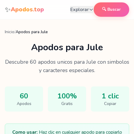
Saltar al contenido
✨
Apodos.top
Explorar
🔍 Buscar
Inicio
/
Apodos para Jule
Apodos para
Jule
Descubre
60
apodos unicos para
Jule
con simbolos
y caracteres especiales.
60
100%
1 clic
Apodos
Gratis
Copiar
Como usar:
Haz clic en cualquier apodo para copiarlo