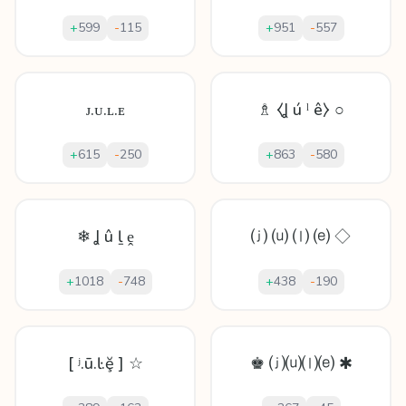
+
599
-
115
+
951
-
557
ᴊ.ᴜ.ʟ.ᴇ
♗ ⧼Ʝ ú ˡ ê⧽ ○
+
615
-
250
+
863
-
580
❄ Ʝ û ḻ ḙ
⒥ ⒰ ⒧ ⒠ ◇
+
1018
-
748
+
438
-
190
[ ʲ.ū.ŀ.ḝ ] ☆
♚ ⒥⒰⒧⒠ ✱