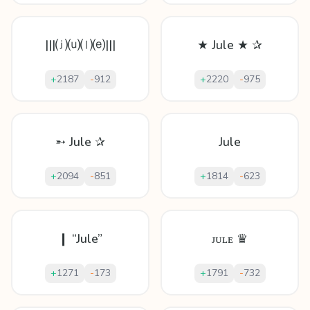
|||⒥⒰⒧⒠|||
★ Jule ★ ✰
+
2187
-
912
+
2220
-
975
➵ Jule ✰
Jule
+
2094
-
851
+
1814
-
623
❙ “Jule”
ᴊᴜʟᴇ ♛
+
1271
-
173
+
1791
-
732