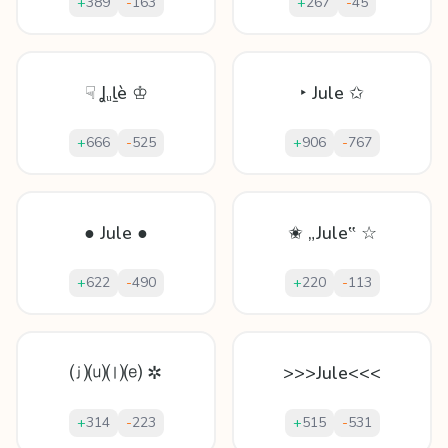
+
389
-
163
+
267
-
45
☟ Ʝᵤḻè ♔
‣ Jule ✩
+
666
-
525
+
906
-
767
● Jule ●
✬ „Jule‟ ☆
+
622
-
490
+
220
-
113
⒥⒰⒧⒠ ✲
>>>Jule<<<
+
314
-
223
+
515
-
531