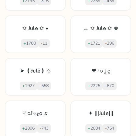
+
2135
-
316
+
2269
-
459
✩ Jule ✩ •
↔ ✩ Jule ✩ ♚
+
1788
-
11
+
1721
-
296
➤ ❪Ɉᴜľë❫ ◇
❤ ʲ υ ḽ ḙ
+
1927
-
558
+
2225
-
870
☟ oɈᵘᴌḛo ♫
✦ |||Jule|||
+
2096
-
743
+
2084
-
754