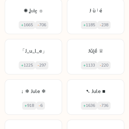
✺ Ʝυƚḙ ☼
Ɉ ù ᶪ é
+
1665
-
706
+
1185
-
238
「J_u_l_e」
Ɉṻḽề ♕
+
1225
-
297
+
1133
-
220
↓ ❄ Jule ❄
➷ Jule ■
+
918
-
6
+
1636
-
736