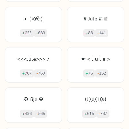
◐ ( ʲŭˡȅ )
# Jule # ♕
+
653
-
689
+
88
-
141
<<<Jule>>> ♪
☛ < J u l e >
+
707
-
763
+
76
-
152
✠ ʲűḽę ❆
⒥⒰⒧⒠
+
436
-
565
+
615
-
787