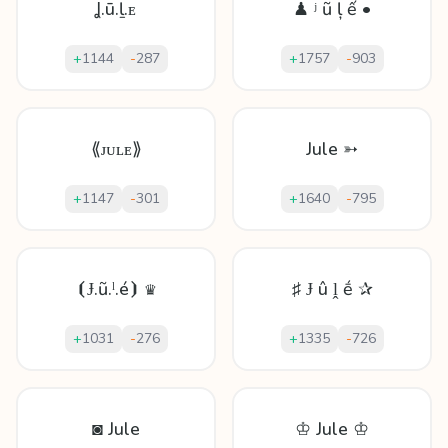
Ʝ.ū.ḻ.ᴇ
♟ ʲ ũ ļ ế •
+
1144
-
287
+
1757
-
903
⟪ᴊᴜʟᴇ⟫
Jule ➳
+
1147
-
301
+
1640
-
795
⦗Ɉ.ũ.ˡ.é⦘ ♛
♯ Ɉ û ḽ ḗ ✰
+
1031
-
276
+
1335
-
726
◙ Jule
♔ Jule ♔