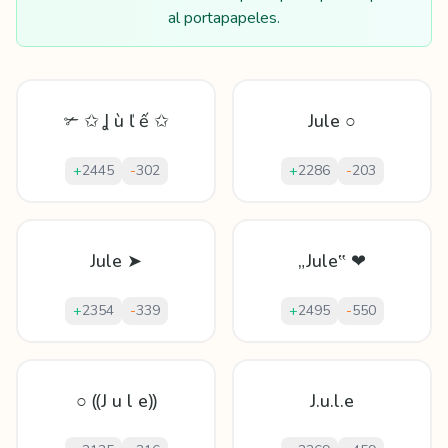
al portapapeles.
✃ ✩ Ʝ ù ľ ế ✩
Jule ○
+
2445
-
302
+
2286
-
203
Jule ➤
„Jule‟ ❤
+
2354
-
339
+
2495
-
550
○ ⸨J u l e⸩
J.u.l.e