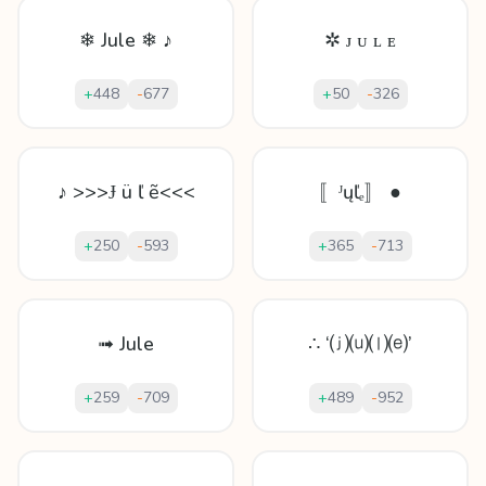
❄ Jule ❄ ♪
✲ ᴊ ᴜ ʟ ᴇ
+
448
-
677
+
50
-
326
♪ >>>Ɉ ü ľ ẽ<<<
〚ᴶųľₑ〛 ●
+
250
-
593
+
365
-
713
➟ Jule
∴ ‘⒥⒰⒧⒠’
+
259
-
709
+
489
-
952