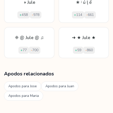
◑ Jule
✬ ʲ ú ļ ế
+
458
-
978
+
114
-
661
❈ @ Jule @ ♫
➜ ★ Jule ★
+
77
-
700
+
59
-
860
Mostrando
60
apodos para
Jule
Apodos relacionados
Apodos para
Jose
Apodos para
Juan
Apodos para
Maria