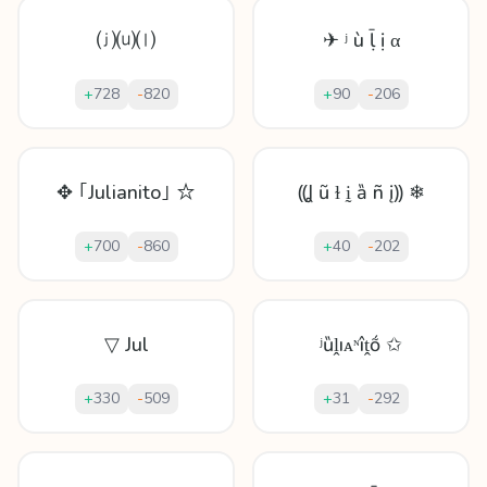
⒥⒰⒧
✈ ʲ ù ḹ ị α
+
728
-
820
+
90
-
206
✥ ｢Julianito｣ ☆
⸨Ʝ ũ ɫ ḭ ȁ ñ į⸩ ❄
+
700
-
860
+
40
-
202
▽ Jul
ʲȕḽıᴀᶰîṱṍ ✩
+
330
-
509
+
31
-
292