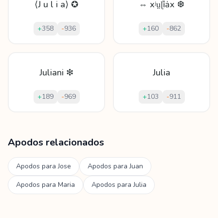
⟨J u l i a⟩ ✪
⇔ xʲṳɭȉǡx ❆
+
358
-
936
+
160
-
862
Juliani ❇
Julia
+
189
-
969
+
103
-
911
Mostrando
60
apodos para
Juliano
Apodos relacionados
Apodos para
Jose
Apodos para
Juan
Apodos para
Maria
Apodos para
Julia