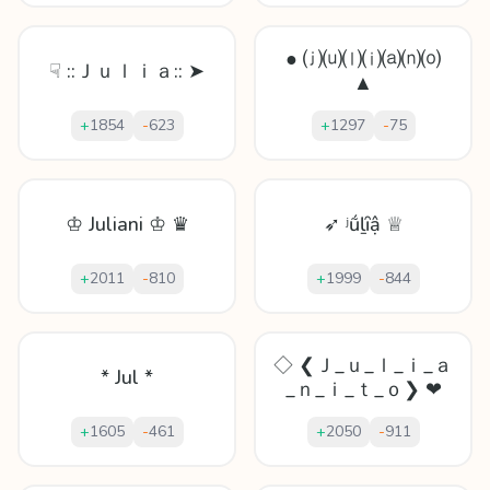
● ⒥⒰⒧⒤⒜⒩⒪
☟ ::Ｊｕｌｉａ:: ➤
▲
+
1854
-
623
+
1297
-
75
♔ Juliani ♔ ♛
➶ ʲṹḻȋậ ♕
+
2011
-
810
+
1999
-
844
◇ ❮Ｊ_ｕ_ｌ_ｉ_ａ
* Jul *
_ｎ_ｉ_ｔ_ｏ❯ ❤
+
1605
-
461
+
2050
-
911