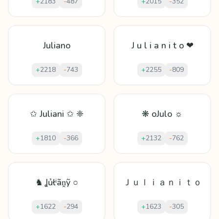
+
2183
-
487
+
2015
-
352
Juliano
J u l i a n i t o ❤
+
2218
-
743
+
2255
-
809
✩ Juliani ✩ ❈
❋ oJulo ☼
+
1810
-
366
+
2132
-
762
♞ Ʝủłⁱãṋỹ ○
Ｊｕｌｉａｎｉｔｏ
+
1622
-
294
+
1623
-
305