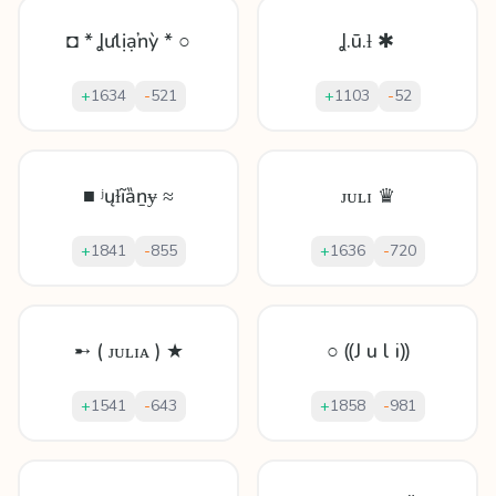
◘ * Ʝưlịạŉỳ * ○
Ʝ.ū.ƚ ✱
+
1634
-
521
+
1103
-
52
■ ʲųɫĩȁṉɏ ≈
ᴊᴜʟɪ ♛
+
1841
-
855
+
1636
-
720
➸ ( ᴊᴜʟɪᴀ ) ★
○ ⸨J u l i⸩
+
1541
-
643
+
1858
-
981