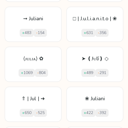
➞ Juliani
□ | J.u.l.i.a.n.i.t.o | ❀
+
483
-
154
+
631
-
356
⟨ᴊᴜʟɪᴀ⟩ ✿
➤ ❪Ɉᴜľí❫ ◇
+
1069
-
804
+
489
-
291
⇑ | Jul | ➜
❀ Juliani
+
650
-
525
+
422
-
392