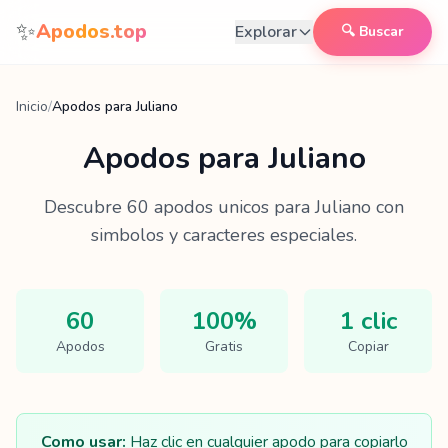
Saltar al contenido
✨
Apodos.top
Explorar
🔍 Buscar
Inicio
/
Apodos para Juliano
Apodos para
Juliano
Descubre
60
apodos unicos para
Juliano
con
simbolos y caracteres especiales.
60
100%
1 clic
Apodos
Gratis
Copiar
Como usar:
Haz clic en cualquier apodo para copiarlo