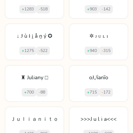
+
1283
-
518
+
903
-
142
↓ Ɉ ù ɬ ḭ å ṉ ý ✪
✲ ᴊ ᴜ ʟ ɪ
+
1275
-
522
+
940
-
315
♜ Juliany □
oɈᵤᶪḯаnĩo
+
700
-
88
+
715
-
172
Ｊｕｌｉａｎｉｔｏ
>>>J u l i a<<<