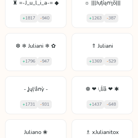
♜ =-J_u_l_i_a-= ◆
☼ |||Ɉựļḯąոⁱṱṏ|||
+
1817
-
940
+
1263
-
387
❆ ❄ Juliani ❄ ✿
⇑ Juliani
+
1796
-
947
+
1369
-
529
- Ʝųḷⁱẳոỳ -
❁ ❤ ʲᵤĺḯẫ ❤ ✱
+
1731
-
931
+
1437
-
648
Juliano ❀
♗ xJulianitox