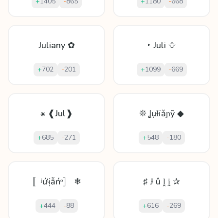
+
1405
-
865
+
1180
-
668
Juliany ✿
‣ Juli ✩
+
702
-
201
+
1099
-
669
⁕ ❰Jul❱
❊ Ʝụɫïǎɲỹ ◆
+
685
-
271
+
548
-
180
〚ʲứᶪịẫńᵒ〛 ❄
♯ Ɉ û ḽ ḭ ✰
+
444
-
88
+
616
-
269