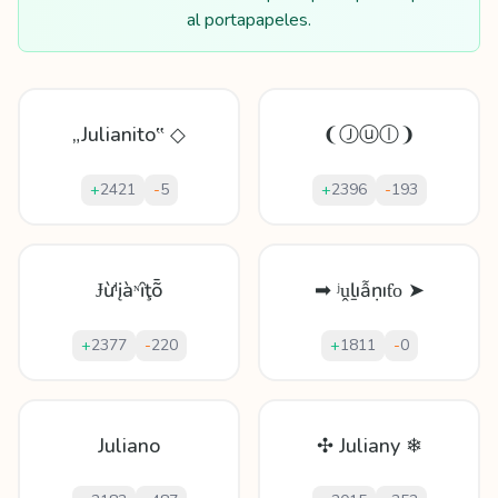
al portapapeles.
„Julianito‟ ◇
❨Ⓙⓤⓛ❩
+
2421
-
5
+
2396
-
193
Ɉừˡįàᶰȋţȭ
➡ ʲṷḻıẫṇıƭο ➤
+
2377
-
220
+
1811
-
0
Juliano
✣ Juliany ❄