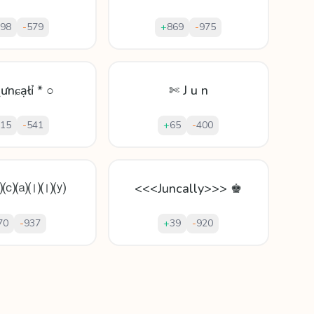
98
-
579
+
869
-
975
Ʝưnɕạłỉ * ○
✄ J u n
15
-
541
+
65
-
400
⒩⒞⒜⒧⒧⒴
<<<Juncally>>> ♚
70
-
937
+
39
-
920