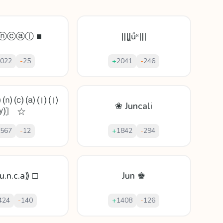
ⓝⓒⓐⓛ ■
|||Ʝűᶰ|||
022
-
25
+
2041
-
246
 ⒩ ⒞ ⒜ ⒧ ⒧
❀ Juncali
⒴〙 ☆
567
-
12
+
1842
-
294
.u.n.c.a⟫ □
Jun ♚
424
-
140
+
1408
-
126