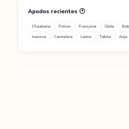
Apodos recientes
🕐
Chaabane
Polivio
Françoise
Gilda
Ba
Ivanova
Carmelina
Lamia
Tabita
Anja