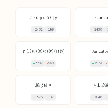
♘ ʲ û ṋ c ā ɬ ɭ ÿ
∙ Junca
+
2401
-
159
+
2430
-
⇕ ⒥ ⒰ ⒩ ⒞ ⒜ ⒧ ⒴
Juncall
+
2297
-
568
+
1974
-
Ʝǔɳčål ≈
➣ Ʝᵤṋ℀ả
+
1575
-
137
+
1648
-