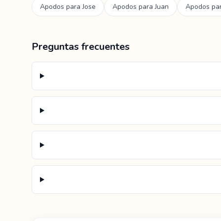
Apodos para
Jose
Apodos para
Juan
Apodos pa
Preguntas frecuentes