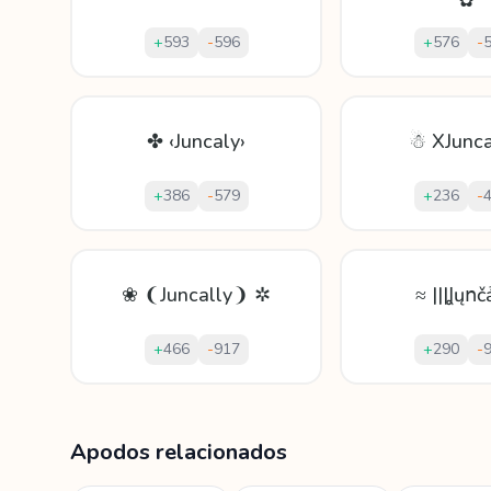
✿
+
593
-
596
+
576
-
✤ ‹Juncaly›
☃ XJunc
+
386
-
579
+
236
-
❀ ❨Juncally❩ ✲
≈ |||Ʝųոčả
+
466
-
917
+
290
-
Mostrando
60
apodos para
Juncal
Apodos relacionados