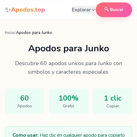
Saltar al contenido
✨
Apodos.top
Explorar
🔍 Buscar
Inicio
/
Apodos para Junko
Apodos para
Junko
Descubre
60
apodos unicos para
Junko
con
simbolos y caracteres especiales.
60
100%
1 clic
Apodos
Gratis
Copiar
Como usar:
Haz clic en cualquier apodo para copiarlo