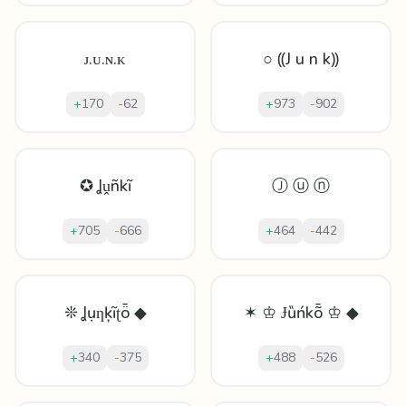
ᴊ.ᴜ.ɴ.ᴋ
○ ⸨J u n k⸩
+
170
-
62
+
973
-
902
✪ Ʝṷñkĩ
Ⓙ ⓤ ⓝ
+
705
-
666
+
464
-
442
❊ Ʝụƞķĩʈȫ ◆
✶ ♔ Ɉȕńkȭ ♔ ◆
+
340
-
375
+
488
-
526