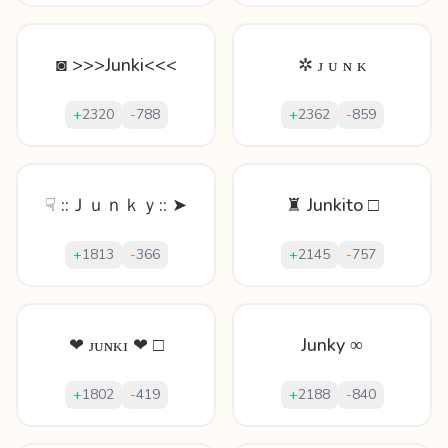
◙ >>>Junki<<<
✲ ᴊ ᴜ ɴ ᴋ
+
2320
-
788
+
2362
-
859
☟ ::Ｊｕｎｋｙ:: ➤
♜ Junkito □
+
1813
-
366
+
2145
-
757
❤ ᴊᴜɴᴋɪ ❤ □
Junky ∞
+
1802
-
419
+
2188
-
840