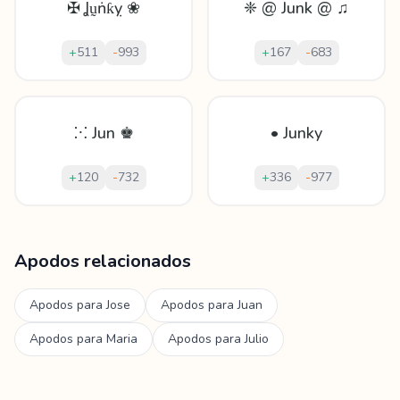
✠ Ʝṵṅƙỵ ❀
❈ @ Junk @ ♫
+
511
-
993
+
167
-
683
⁙ Jun ♚
• Junky
+
120
-
732
+
336
-
977
Mostrando
60
apodos para
Junko
Apodos relacionados
Apodos para
Jose
Apodos para
Juan
Apodos para
Maria
Apodos para
Julio