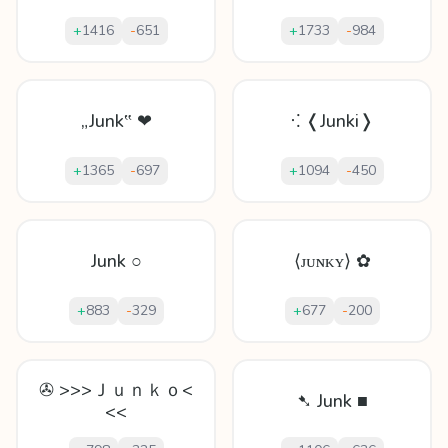
+
1416
-
651
+
1733
-
984
„Junk‟ ❤
⁖ ❬Junki❭
+
1365
-
697
+
1094
-
450
Junk ○
⟨ᴊᴜɴᴋʏ⟩ ✿
+
883
-
329
+
677
-
200
✇ >>>Ｊｕｎｋｏ<
➷ Junk ■
<<