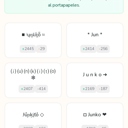
al portapapeles.
■ ʲųƞƙḯṱṏ ≈
* Jun *
+
2445
-
29
+
2414
-
256
⒥ ⒰ ⒩ ⒦ ⒤ ⒯ ⒪
J u n k o ➜
❇
+
2407
-
414
+
2169
-
187
Ɉűɲķḭťỏ ◇
◘ Junko ❤