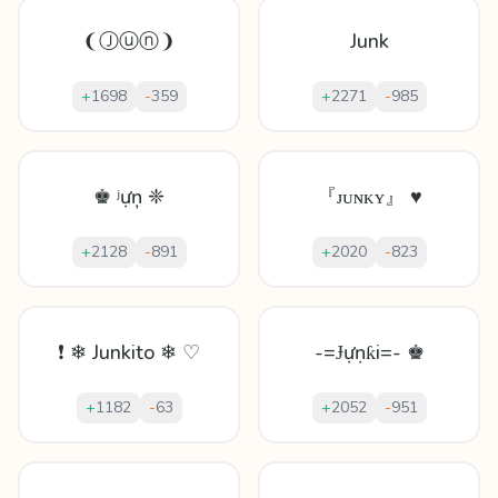
❨Ⓙⓤⓝ❩
Junk
+
1698
-
359
+
2271
-
985
♚ ʲựņ ❈
『ᴊᴜɴᴋʏ』 ♥
+
2128
-
891
+
2020
-
823
❗ ❄ Junkito ❄ ♡
-=Ɉựṇƙi=- ♚
+
1182
-
63
+
2052
-
951