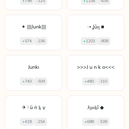
+
798
-
325
+
1106
-
636
✦ |||Junk|||
➝ Ʝủƞ ■
+
574
-
106
+
1203
-
808
Junki
>>>J u n k o<<<
+
740
-
509
+
480
-
310
✈ ʲ ù ṅ ḵ y
Ɉṳᴎḵȋ ◆
+
418
-
254
+
688
-
538