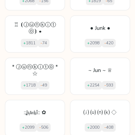
+
2068
-
156
+
1819
-
65
♖ ⦗Ⓙⓤⓝⓚⓘⓣ
● Junk ●
ⓞ⦘ •
+
1811
-
74
+
2098
-
420
* Ⓙⓤⓝⓚⓘⓣⓞ *
~ Jun ~ ♕
☆
+
1718
-
49
+
2254
-
593
::Ʝựᴎḵî:: ✿
⒥ ⒰ ⒩ ⒦ ◇
+
2099
-
506
+
2000
-
408