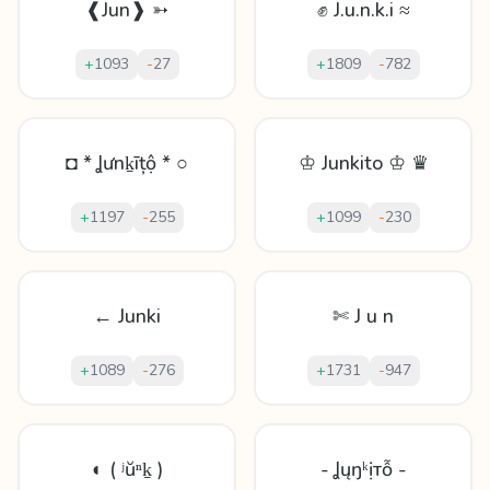
❰Jun❱ ➳
✊ J.u.n.k.i ≈
+
1093
-
27
+
1809
-
782
◘ * Ʝưnḵīțộ * ○
♔ Junkito ♔ ♛
+
1197
-
255
+
1099
-
230
← Junki
✄ J u n
+
1089
-
276
+
1731
-
947
◐ ( ʲŭⁿḵ )
- Ʝųŋᵏịтỗ -