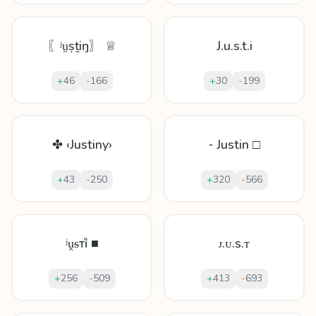
〖ʲṳṣṯіŋ〗 ♕
J.u.s.t.i
+
46
-
166
+
30
-
199
✤ ‹Justiny›
⁃ Justin □
+
43
-
250
+
320
-
566
ʲṷᵴтȉ ■
ᴊ.ᴜ.s.ᴛ
+
256
-
509
+
413
-
693