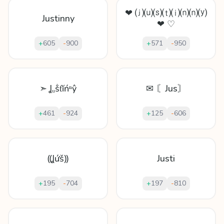
❤ ⒥⒰⒮⒯⒤⒩⒩⒴
Justinny
❤ ♡
+
605
-
900
+
571
-
950
➣ Ʝᵤṧƭĭńⁿŷ
✉ 〘Jus〙
+
461
-
924
+
125
-
606
⸨Ʝứš⸩
Justi
+
195
-
704
+
197
-
810