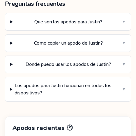
Preguntas frecuentes
Que son los apodos para Justin?
▼
Como copiar un apodo de Justin?
▼
Donde puedo usar los apodos de Justin?
▼
Los apodos para Justin funcionan en todos los
▼
dispositivos?
Apodos recientes
🕐