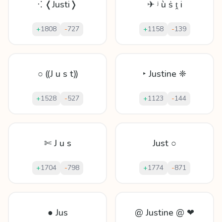
⁖ ❬Justi❭
✈ ʲ ù ṡ ṱ i
+
1808
-
727
+
1158
-
139
○ ⸨J u s t⸩
‣ Justine ❈
+
1528
-
527
+
1123
-
144
✄ J u s
Just ○
+
1704
-
798
+
1774
-
871
● Jus
@ Justine @ ❤