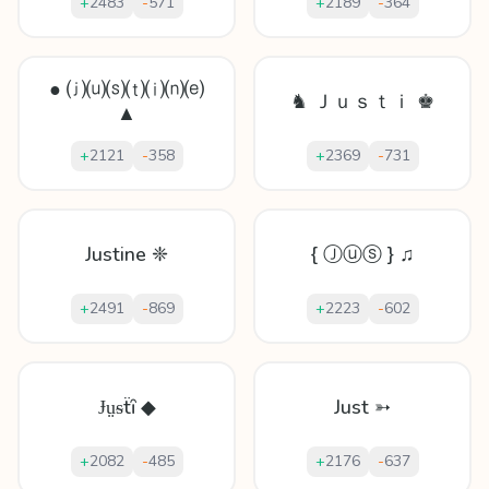
+
2483
-
571
+
2189
-
364
● ⒥⒰⒮⒯⒤⒩⒠
♞ Ｊｕｓｔｉ ♚
▲
+
2121
-
358
+
2369
-
731
Justine ❈
{ Ⓙⓤⓢ } ♫
+
2491
-
869
+
2223
-
602
Ɉṳᵴẗȋ ◆
Just ➳
+
2082
-
485
+
2176
-
637