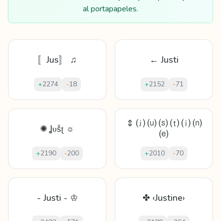
al portapapeles.
〚Jus〛 ♫
← Justi
+
2274
-
18
+
2152
-
71
⇕ ⒥ ⒰ ⒮ ⒯ ⒤ ⒩
✺ Ʝυṧʈ ☼
⒠
+
2190
-
200
+
2010
-
70
- Justi - ♔
✤ ‹Justine›