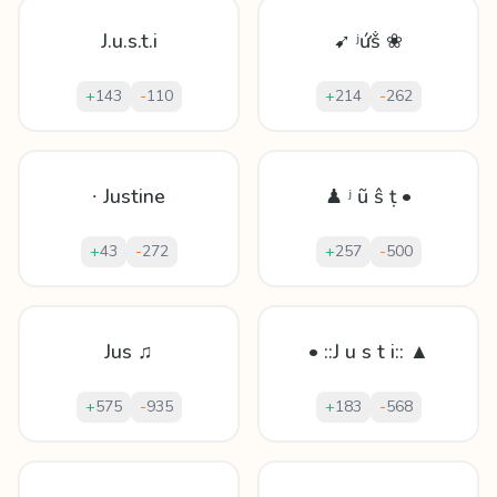
J.u.s.t.i
➹ ʲứṧ ❀
+
143
-
110
+
214
-
262
∙ Justine
♟ ʲ ũ ŝ ṭ •
+
43
-
272
+
257
-
500
Jus ♫
• ::J u s t i:: ▲
+
575
-
935
+
183
-
568