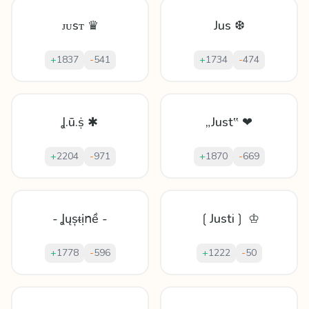
ᴊᴜsᴛ ♛
Jus ❆
+
1837
-
541
+
1734
-
474
Ʝ.ū.ṩ ✱
„Just‟ ❤
+
2204
-
971
+
1870
-
669
- Ʝųșᵵịոề -
❲Justi❳ ♔
+
1778
-
596
+
1222
-
50