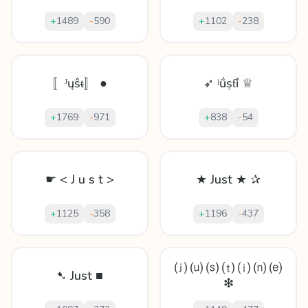
+
1489
-
590
+
1102
-
238
〚ᴶųŝᵵ〛 ●
➶ ʲṹṣƭỉ ♕
+
1769
-
971
+
838
-
54
☛ < J u s t >
★ Just ★ ✰
+
1125
-
358
+
1196
-
437
⒥ ⒰ ⒮ ⒯ ⒤ ⒩ ⒠
➷ Just ■
❇