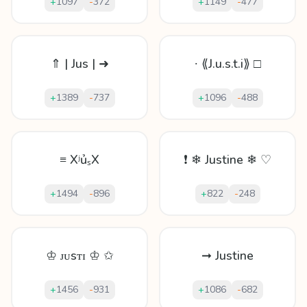
+
1097
-
372
+
1149
-
477
⇑ | Jus | ➜
∙ ⟪J.u.s.t.i⟫ □
+
1389
-
737
+
1096
-
488
≡ XʲủₛX
❗ ❄ Justine ❄ ♡
+
1494
-
896
+
822
-
248
♔ ᴊᴜsᴛɪ ♔ ✩
➞ Justine
+
1456
-
931
+
1086
-
682