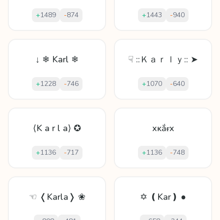
+
1489
-
874
+
1443
-
940
↓ ❄ Karl ❄
☟ ::Ｋａｒｌｙ:: ➤
+
1228
-
746
+
1070
-
640
⟨K a r l a⟩ ✪
xĸắᵲx
+
1136
-
717
+
1136
-
748
☜ ❬Karla❭ ❀
✡ ❪Kar❫ ●