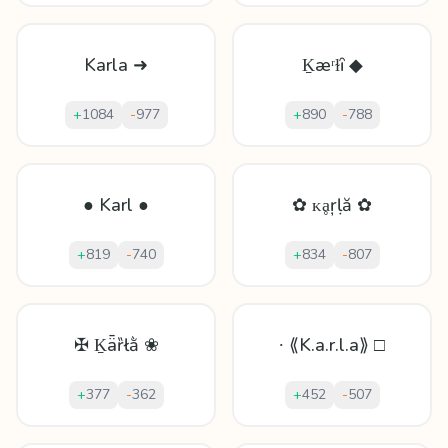
Karla ➜
Ḵæʳɫȋ ◆
+
1084
-
977
+
890
-
788
● Karl ●
✿ ᴋḁŗḷă ✿
+
819
-
740
+
834
-
807
✠ Ḵǟȑłằ ❀
∙ ⟪K.a.r.l.a⟫ □
+
377
-
362
+
452
-
507