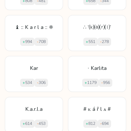
+
808
-
481
+
658
-
344
♝ :: K a r l a :: ❈
∴ ‘⒦⒜⒭⒧’
+
994
-
708
+
551
-
278
Kar
∙ Karlita
+
534
-
306
+
1179
-
956
K.a.r.l.a
# ᴋ á ȓ l ᴀ #
+
614
-
453
+
812
-
694