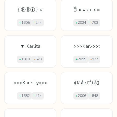
{ Ⓚⓐⓡ } ♫
✋ ᴋ ᴀ ʀ ʟ ᴀ ≈
+
1605
-
244
+
2024
-
703
▼ Karlita
>>>Karl<<<
+
1810
-
523
+
2099
-
927
>>>K a r l y<<<
⟪Ḳ.å.r.ľ.ḯ.ŧ.ẫ⟫
+
1582
-
414
+
2006
-
848