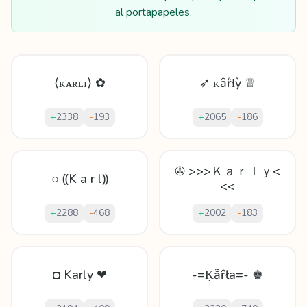
al portapapeles.
⟨ᴋᴀʀʟɪ⟩ ✿
➶ ᴋȃȑɬỳ ♕
+
2338
-
193
+
2065
-
186
✇ >>>Ｋａｒｌｙ<
○ ⸨K a r l⸩
<<
+
2288
-
468
+
2002
-
183
◘ Karly ❤
-=Ḳẵȓła=- ♚