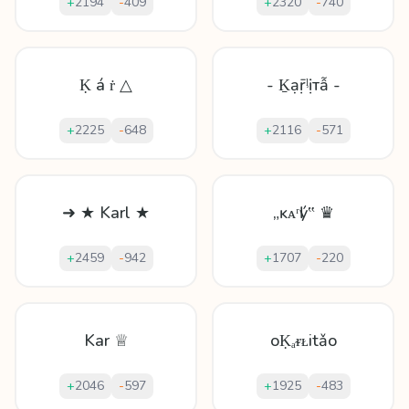
+
2194
-
409
+
2320
-
740
Ḳ á ṙ △
- Ḵạṝᶪịтẫ -
+
2225
-
648
+
2116
-
571
➜ ★ Karl ★
„ĸᴀʳӏý‟ ♛
+
2459
-
942
+
1707
-
220
Kar ♕
oḲₐᵲᴌіtǎo
+
2046
-
597
+
1925
-
483