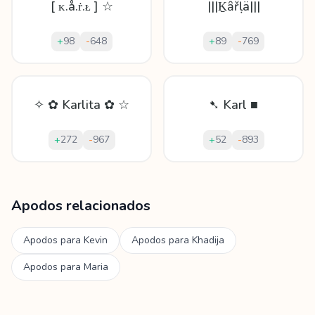
[ ᴋ.å.ṙ.ᴌ ] ☆
|||Ḵȃřḷä|||
+
98
-
648
+
89
-
769
✧ ✿ Karlita ✿ ☆
➷ Karl ■
+
272
-
967
+
52
-
893
Mostrando
60
apodos para
Karla
Apodos relacionados
Apodos para
Kevin
Apodos para
Khadija
Apodos para
Maria