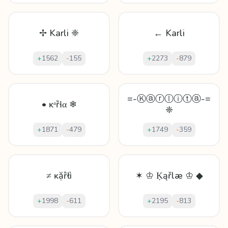
✢ Karli ❈
← Karli
+
1562
-
155
+
2273
-
879
=-Ⓚⓐⓡⓛⓘⓣⓐ-=
• ĸᵃȑɬα ❄
❈
+
1871
-
479
+
1749
-
359
≠ ĸặȑłì
✶ ♔ Ḳąřlæ ♔ ◆
+
1998
-
611
+
2195
-
813