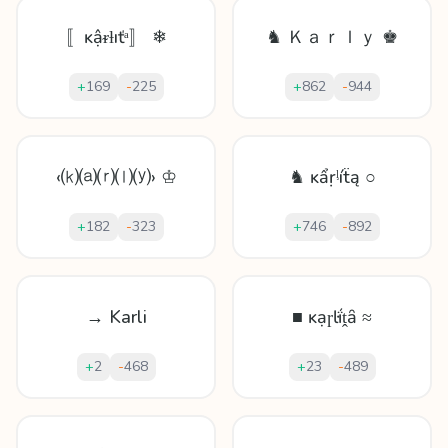
〚ĸậᵲƚıťᵃ〛 ❄
♞ Ｋａｒｌｙ ♚
+
169
-
225
+
862
-
944
‹⒦⒜⒭⒧⒴› ♔
♞ ĸẩṛᶪíẗą ○
+
182
-
323
+
746
-
892
→ Karli
■ ĸạɼŀḯṱȃ ≈
+
2
-
468
+
23
-
489