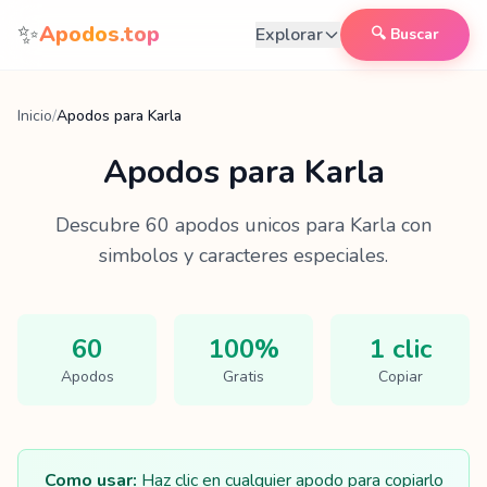
Saltar al contenido
✨
Apodos.top
Explorar
🔍 Buscar
Inicio
/
Apodos para Karla
Apodos para
Karla
Descubre
60
apodos unicos para
Karla
con
simbolos y caracteres especiales.
60
100%
1 clic
Apodos
Gratis
Copiar
Como usar:
Haz clic en cualquier apodo para copiarlo