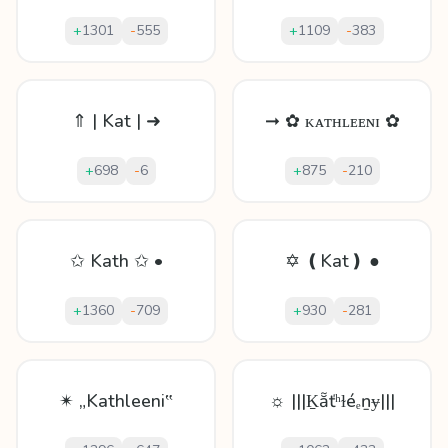
+
1301
-
555
+
1109
-
383
⇑ | Kat | ➜
➞ ✿ ᴋᴀᴛʜʟᴇᴇɴɪ ✿
+
698
-
6
+
875
-
210
✩ Kath ✩ •
✡ ❪Kat❫ ●
+
1360
-
709
+
930
-
281
✴ „Kathleeni‟
☼ |||Ḵẵťʰɫéₑṉɏ|||