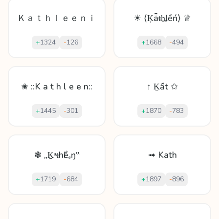
Ｋａｔｈｌｅｅｎｉ
☀ ⟨Ḳǟᵵẖӏₑềń⟩ ♕
+
1324
-
126
+
1668
-
494
✬ ::K a t h l e e n::
↑ Ḵầt ✩
+
1445
-
301
+
1870
-
783
❃ „Ḵᵃᵵhӏềₑŋ‟
➟ Kath
+
1719
-
684
+
1897
-
896