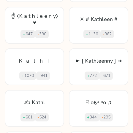
☝ ⧼K a t h l e e n y⧽
☀ # Kathleen #
♥
+
647
-
390
+
1136
-
962
Ｋ ａ ｔ ｈ ｌ
☛ [ Kathleenny ] ➜
+
1070
-
941
+
772
-
671
✍ Kathl
☟ oḴᵃᴛᵸo ♫
+
601
-
524
+
344
-
295