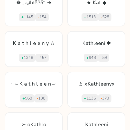
♚ „ᴋₐᵵhƚễȇň‟ ➜
★ Kat ◆
+
1145
-
154
+
1513
-
528
K a t h l e e n y ☆
Kathleeni ✱
+
1348
-
457
+
948
-
59
∙ ⸦K a t h l e e n⸧
♗ xKathleenyx
+
968
-
138
+
1135
-
373
➣ oKathlo
Kathleeni