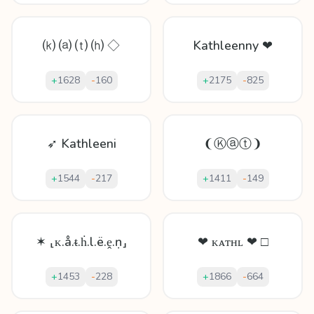
⒦ ⒜ ⒯ ⒣ ◇
Kathleenny ❤
+
1628
-
160
+
2175
-
825
➶ Kathleeni
❨Ⓚⓐⓣ❩
+
1544
-
217
+
1411
-
149
✶ ⸤ᴋ.å.ᵵ.ḣ.l.ë.ḙ.ṇ⸥
❤ ᴋᴀᴛʜʟ ❤ □
+
1453
-
228
+
1866
-
664