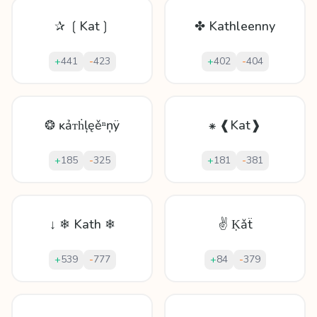
✰ ❲Kat❳
✤ Kathleenny
+
441
-
423
+
402
-
404
❂ ĸảᴛḣļęěⁿņÿ
⁕ ❰Kat❱
+
185
-
325
+
181
-
381
↓ ❄ Kath ❄
✌ Ḳǎẗ
+
539
-
777
+
84
-
379