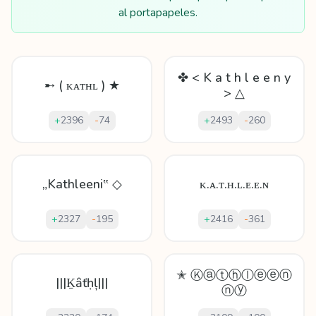
al portapapeles.
✤ < K a t h l e e n y
➸ ( ᴋᴀᴛʜʟ ) ★
> △
+
2396
-
74
+
2493
-
260
„Kathleeni‟ ◇
ᴋ.ᴀ.ᴛ.ʜ.ʟ.ᴇ.ᴇ.ɴ
+
2327
-
195
+
2416
-
361
✭ Ⓚⓐⓣⓗⓛⓔⓔⓝ
|||Ḵȃťḥļ|||
ⓝⓨ