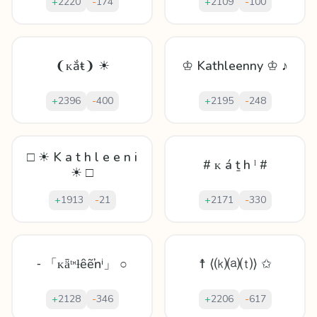
+
2220
-
174
+
2109
-
100
❨ᴋắŧ❩ ☀
♔ Kathleenny ♔ ♪
+
2396
-
400
+
2195
-
248
□ ☀ K a t h l e e n i
# ᴋ á ṯ h ˡ #
☀ □
+
1913
-
21
+
2171
-
330
⁃ 「ᴋǟᵗᵸƚȇẽŉⁱ」 ○
☨ ⟨⒦⒜⒯⟩ ✩
+
2128
-
346
+
2206
-
617