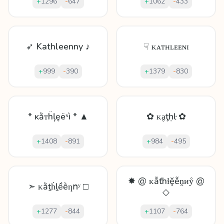
+
1296
-
647
+
1062
-
433
➶ Kathleenny ♪
☟ ᴋᴀᴛʜʟᴇᴇɴɪ
+
999
-
390
+
1379
-
830
* ĸằᴛḧļęëᶰì * ▲
✿ ᴋḁţḥŀ ✿
+
1408
-
891
+
984
-
495
✸ @ ᴋẫťhɫḝễṋᴎẙ @
➣ ᴋằṯḣḻềḕƞոʸ □
◇
+
1277
-
844
+
1107
-
764