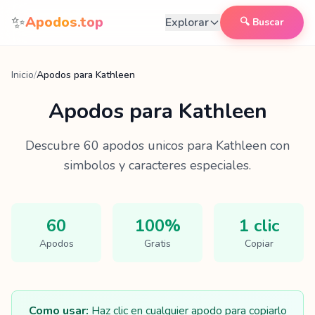
Saltar al contenido
✨
Apodos.top
Explorar
🔍 Buscar
Inicio
/
Apodos para Kathleen
Apodos para
Kathleen
Descubre
60
apodos unicos para
Kathleen
con
simbolos y caracteres especiales.
60
100%
1 clic
Apodos
Gratis
Copiar
Como usar:
Haz clic en cualquier apodo para copiarlo