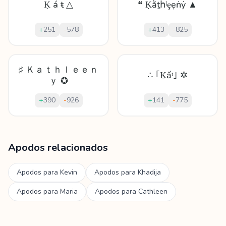
Ḳ á ŧ △
❝ Ḳằṯհᶪȩẹṅẏ ▲
+
251
-
578
+
413
-
825
♯ Ｋａｔｈｌｅｅｎ
∴ ｢Ḵấᵗ｣ ✲
ｙ ✪
+
390
-
926
+
141
-
775
Mostrando
60
apodos para
Kathleen
Apodos relacionados
Apodos para
Kevin
Apodos para
Khadija
Apodos para
Maria
Apodos para
Cathleen