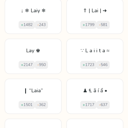
↓ ❄ Laiy ❄
⇑ | Lai | ➜
+
1482
-
243
+
1799
-
581
Lay ♚
∵ L a i i t a ≈
+
2147
-
950
+
1723
-
546
❙ “Laia”
♟ Ɬ ã í ẩ •
+
1501
-
362
+
1717
-
637