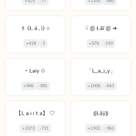
+
515
-
77
+
1100
-
683
♗ ⧼Ɫ á ᵢ ì⧽ ○
☟ @ Ɫāĩ @ ➜
+
418
-
3
+
576
-
193
‣ Laiy ✩
「L_a_i_y」
+
946
-
581
+
1006
-
643
【L a i i t a】 ♡
⸨Ɫậȳ⸩
+
1073
-
731
+
1302
-
961