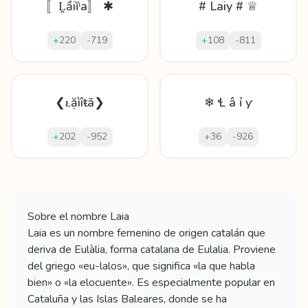
〚Ḽầіĭᵗa〛 ✱
# Laiy # ♕
+
220
-
719
+
108
-
811
❮ᴌặìîŧā❯
❄ Ɬ â ỉ ƴ
+
202
-
952
+
36
-
926
Mostrando
60
apodos para
Laia
Sobre el nombre
Laia
Laia es un nombre femenino de origen catalán que
deriva de Eulàlia, forma catalana de Eulalia. Proviene
del griego «eu-lalos», que significa «la que habla
bien» o «la elocuente». Es especialmente popular en
Cataluña y las Islas Baleares, donde se ha