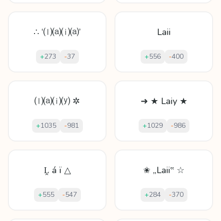
∴ ‘⒧⒜⒤⒜’
Laii
+
273
-
37
+
556
-
400
⒧⒜⒤⒴ ✲
➜ ★ Laiy ★
+
1035
-
981
+
1029
-
986
Ḽ á ï △
✬ „Laii‟ ☆
+
555
-
547
+
284
-
370