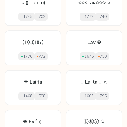
○ ⸨L a i a⸩
<<<Laia>>> ♪
+
1745
-
702
+
1772
-
740
⒧⒜⒤⒴
Lay ❆
+
1776
-
772
+
1675
-
750
❤ Laiita
_ Laiita _ ☼
+
1468
-
598
+
1603
-
795
✺ Ƚαịḯ ☼
Ⓛⓐⓘ ✩