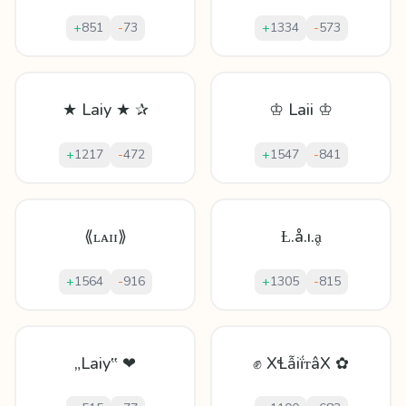
+
851
-
73
+
1334
-
573
★ Laiy ★ ✰
♔ Laii ♔
+
1217
-
472
+
1547
-
841
⟪ʟᴀɪɪ⟫
Ƚ.å.ı.ḁ
+
1564
-
916
+
1305
-
815
„Laiy‟ ❤
✊ XꞭẫіḯᴛâX ✿