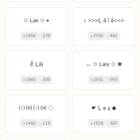
✩ Laii ✩ •
♪ >>>Ḽ â î ầ<<<
+
1856
-
278
+
2050
-
482
✌ Ḽǎị
↔ ✩ Laiy ✩ ♚
+
1845
-
308
+
2452
-
993
⒧ ⒜ ⒤ ⒜ ◇
☛ Ḻ а ỵ ◆
+
1460
-
119
+
1838
-
587