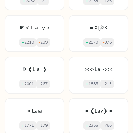
+
2082
-
21
+
2188
-
176
☛ < L a i y >
≡ XɭẩʸX
+
2210
-
239
+
2170
-
376
❄ ❰L a i❱
>>>Laii<<<
+
2001
-
267
+
1885
-
213
◑ Laia
● ❮Lay❯ ●
+
1771
-
179
+
2356
-
766