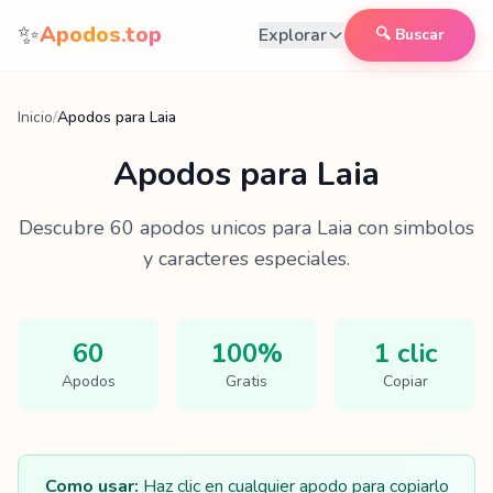
Saltar al contenido
✨
Apodos.top
Explorar
🔍 Buscar
Inicio
/
Apodos para Laia
Apodos para
Laia
Descubre
60
apodos unicos para
Laia
con simbolos
y caracteres especiales.
60
100%
1 clic
Apodos
Gratis
Copiar
Como usar:
Haz clic en cualquier apodo para copiarlo