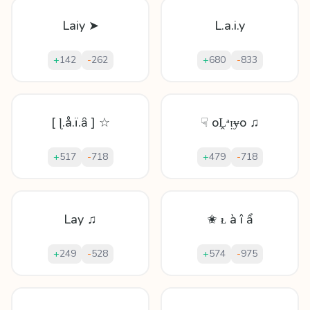
Laiy ➤
L.a.i.y
+
142
-
262
+
680
-
833
[ ɭ.å.ï.ȃ ] ☆
☟ oḼᵃᴉɏo ♫
+
517
-
718
+
479
-
718
Lay ♫
✬ ᴌ à î ẩ
+
249
-
528
+
574
-
975