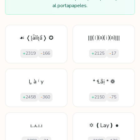
al portapapeles.
☙ ❬ɭǟìîʈẩ❭ ✪
|||⒧⒜⒤⒜|||
+
2319
-
166
+
2125
-
17
Ḻ à ⁱ у
* Ɬẳị * ❁
+
2458
-
360
+
2150
-
75
ʟ.ᴀ.ɪ.ɪ
✡ ❪Lay❫ ●