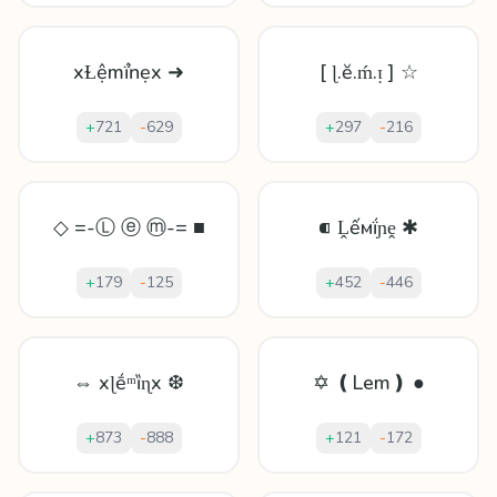
xⱢệmḯŉẹx ➜
[ ɭ.ĕ.ḿ.ᴉ ] ☆
+
721
-
629
+
297
-
216
◇ =-Ⓛ ⓔ ⓜ-= ■
⁌ Ḽếмḯɲḙ ✱
+
179
-
125
+
452
-
446
⇔ xɭḗᵐȉɳx ❆
✡ ❪Lem❫ ●
+
873
-
888
+
121
-
172