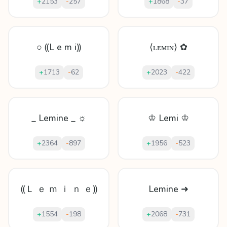
+
2153
-
257
+
1868
-
37
○ ⸨L e m i⸩
⟨ʟᴇᴍɪɴ⟩ ✿
+
1713
-
62
+
2023
-
422
_ Lemine _ ☼
♔ Lemi ♔
+
2364
-
897
+
1956
-
523
⸨Ｌ ｅ ｍ ｉ ｎ ｅ⸩
Lemine ➜
+
1554
-
198
+
2068
-
731