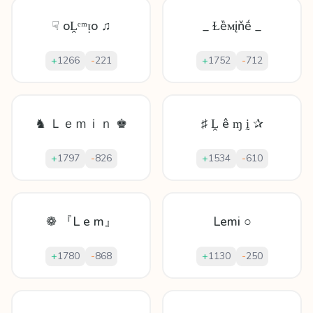
☟ oḼᵉᵐᴉo ♫
_ Ɫȅᴍįňḗ _
+
1266
-
221
+
1752
-
712
♞ Ｌｅｍｉｎ ♚
♯ Ḽ ê ɱ ḭ ✰
+
1797
-
826
+
1534
-
610
❁ 『L e m』
Lemi ○
+
1780
-
868
+
1130
-
250