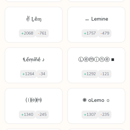
✌ Ḽěɱ
↔ Lemine
+
2068
-
761
+
1757
-
479
Ɬếṃíñḗ ♪
Ⓛⓔⓜⓘⓝⓔ ■
+
1264
-
34
+
1292
-
121
⒧⒠⒨
❋ oLemo ☼
+
1340
-
245
+
1307
-
235