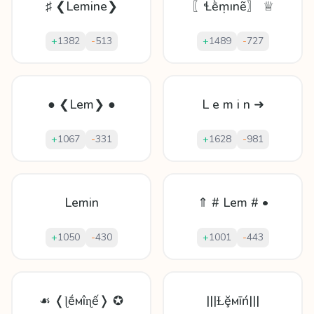
♯ ❮Lemine❯
〖Ɬḕṃınẽ〗 ♕
+
1382
-
513
+
1489
-
727
● ❮Lem❯ ●
L e m i n ➜
+
1067
-
331
+
1628
-
981
Lemin
⇑ # Lem # •
+
1050
-
430
+
1001
-
443
☙ ❬ɭḗмîɳế❭ ✪
|||Ɫḝмīń|||