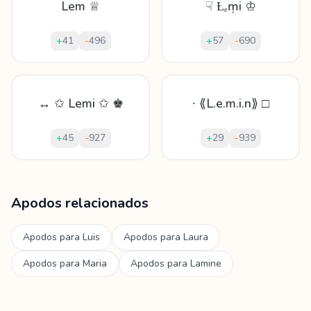
Lem ♕
☟ Ƚₑṃі ♔
+
41
-
496
+
57
-
690
↔ ✩ Lemi ✩ ♚
∙ ⟪L.e.m.i.n⟫ □
+
45
-
927
+
29
-
939
Mostrando
60
apodos para
Lemine
Apodos relacionados
Apodos para
Luis
Apodos para
Laura
Apodos para
Maria
Apodos para
Lamine