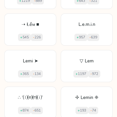
+
1219
-
889
+
643
-
321
➝ Ɫềᴍ ■
L.e.m.i.n
+
545
-
226
+
957
-
639
Lemi ➤
▽ Lem
+
365
-
134
+
1197
-
972
∴ ‘⒧⒠⒨⒤’
✢ Lemin ❈
+
874
-
651
+
193
-
74