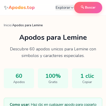
Saltar al contenido
✨
Apodos.top
Explorar
🔍 Buscar
Inicio
/
Apodos para Lemine
Apodos para
Lemine
Descubre
60
apodos unicos para
Lemine
con
simbolos y caracteres especiales.
60
100%
1 clic
Apodos
Gratis
Copiar
Como usar:
Haz clic en cualquier apodo para copiarlo