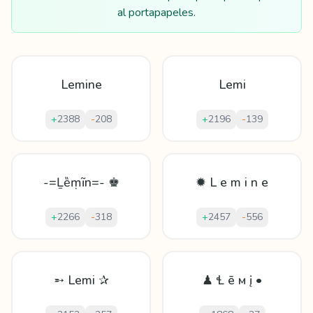
al portapapeles.
Lemine
Lemi
+
2388
-
208
+
2196
-
139
-=Ḻȅṃĩn=- ♚
✹ L e m i n e
+
2266
-
318
+
2457
-
556
➵ Lemi ✰
♟ Ɬ ē м į •