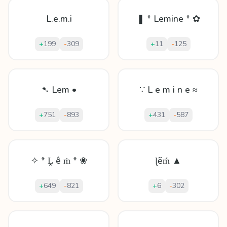
L.e.m.i
❚ * Lemine * ✿
+
199
-
309
+
11
-
125
➷ Lem •
∵ L e m i n e ≈
+
751
-
893
+
431
-
587
✧ * Ḽ ê ṁ * ❀
ɭẽḿ ▲
+
649
-
821
+
6
-
302