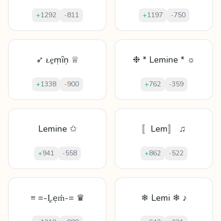
+
1292
-
811
+
1197
-
750
➶ ᴌḛṃȋṇ ♕
❉ * Lemine * ☼
+
1338
-
900
+
762
-
359
Lemine ✩
〚Lem〛 ♫
+
941
-
558
+
862
-
522
≡ =-Ḽẹḿ-= ♛
❄ Lemi ❄ ♪