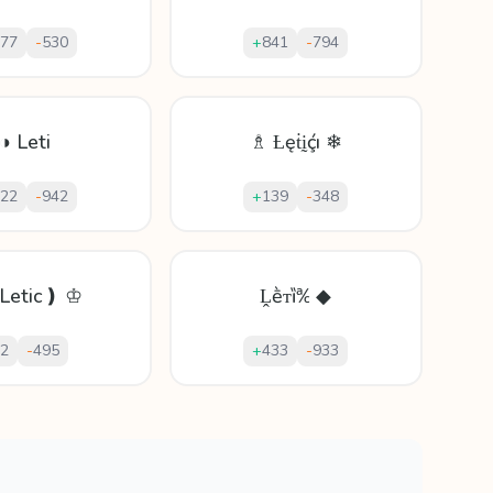
77
-
530
+
841
-
794
◑ Leti
♗ Ƚęṫḭḉı ❄
22
-
942
+
139
-
348
Letic❫ ♔
Ḽḕᴛȉ℀ ◆
2
-
495
+
433
-
933