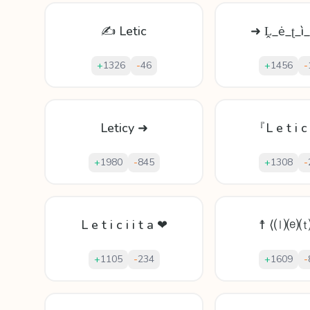
✍ Letic
➜ Ḽ_ė_ʈ_ì_
+
1326
-
46
+
1456
-
Leticy ➜
『L e t i c
+
1980
-
845
+
1308
-
L e t i c i i t a ❤
☨ ⟨⒧⒠⒯
+
1105
-
234
+
1609
-