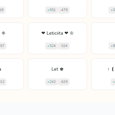
18
+
551
-
479
+
5
a ❈
❤ Leticiita ❤ ♔
657
+
524
-
524
+
8
a
Let ♚
↑ ❪
912
+
242
-
629
+