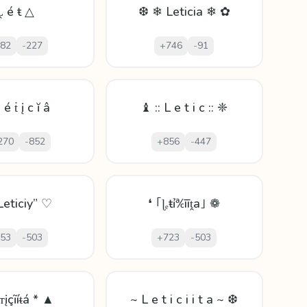
Ḽ é ŧ △
❆ ❄ Leticia ❄ ✿
82
-
227
+
746
-
91
é ṫ į с ĭ â
♝ :: L e t i c :: ❈
270
-
852
+
856
-
447
Leticiy” ♡
❛ ｢ɭₑŧỉ℀īīṱa｣ ❁
53
-
503
+
723
-
503
ᴛįçĩíᵵá * ▲
~ L e t i c i i t a ~ ❆