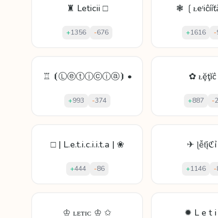
♜ Leticii □
❃ ❲ᴌeᵗiĉíí
+
1356
-
676
+
1616
-
♖ ⦗Ⓛⓔⓣⓘⓒⓘⓐ⦘ •
✿ ᴌḝţĭĉ
+
993
-
374
+
887
-
□ | L.e.t.i.c.i.i.t.a | ❀
✈ ɭễƭįℭ
+
444
-
86
+
1146
-
♔ ʟᴇᴛɪᴄ ♔ ✩
✹ L e t i