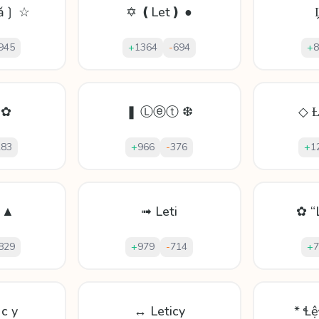
ťǎ❳ ☆
✡ ❪Let❫ ●
945
+
1364
-
694
+
8
 ✿
❚ Ⓛⓔⓣ ❆
◇ Ƚ 
283
+
966
-
376
+
1
ỉ ▲
➟ Leti
✿ “
829
+
979
-
714
+
7
 c y
↔ Leticy
* Ɬệ