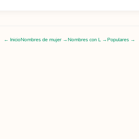
← Inicio
Nombres de mujer
→
Nombres con
L
→
Populares →