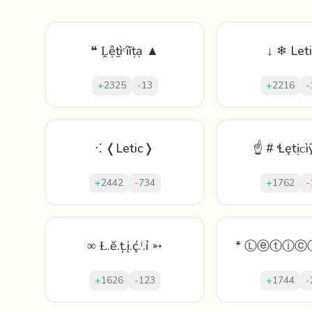
❝ Ḽệṯìᶜȋīṭạ ▲
↓ ❄ Let
+
2325
-
13
+
2216
-
⁖ ❬Letic❭
☝ # Ɬętịᴄì
+
2442
-
734
+
1762
-
∞ Ɫ.ĕ.ț.į.ḉ.ⁱ.ỉ ➳
* Ⓛⓔⓣⓘⓒⓘ
+
1626
-
123
+
1744
-