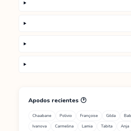
Apodos recientes
🕐
Chaabane
Polivio
Françoise
Gilda
Ba
Ivanova
Carmelina
Lamia
Tabita
Anja