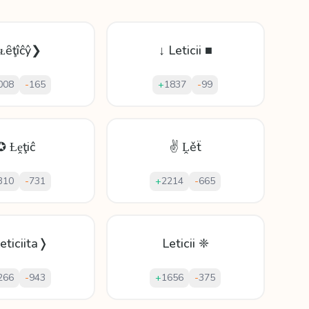
ᴌȇţîĉŷ❯
↓ Leticii ■
008
-
165
+
1837
-
99
✪ Ƚḙţiĉ
✌ Ḽěẗ
310
-
731
+
2214
-
665
eticiita❭
Leticii ❈
266
-
943
+
1656
-
375