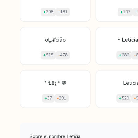
+
298
-
181
+
107
-
oḺₑᵵḯсiǎo
‣ Letici
+
515
-
478
+
686
-
* Ɬệṱ * ❁
Letici
+
37
-
291
+
529
-
Mostrando
60
apodos para
Leticia
Sobre el nombre
Leticia