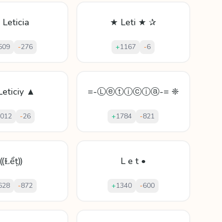
 Leticia
★ Leti ★ ✰
509
-
276
+
1167
-
6
Leticiy ▲
=-Ⓛⓔⓣⓘⓒⓘⓐ-= ❈
012
-
26
+
1784
-
821
⸨Ɫểț⸩
L e t •
628
-
872
+
1340
-
600