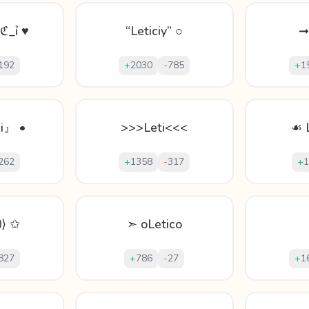
ℭ_ỉ ♥
“Leticiy” ○
➞
192
+
2030
-
785
+
1
 i』 •
>>>Leti<<<
☙ 
262
+
1358
-
317
+
1
⟩ ✩
➣ oLetico
827
+
786
-
27
+
1