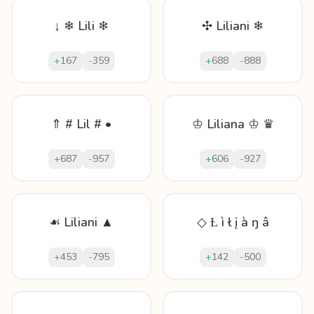
↓ ❄ Lili ❄
✣ Liliani ❄
+
167
-
359
+
688
-
888
⇑ # Lil # •
♔ Liliana ♔ ♛
+
687
-
957
+
606
-
927
☙ Liliani ▲
◇ Ƚ ì ł į à ŋ â
+
453
-
795
+
142
-
500