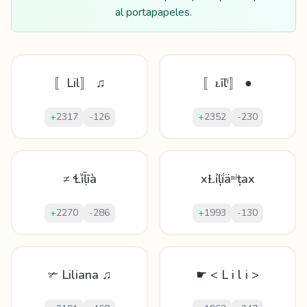
al portapapeles.
〚Lil〛 ♫
〚ᴌīľⁱ〛 ●
+
2317
-
126
+
2352
-
230
≠ Ɬȉḹīà
xⱢỉļḯäⁿⁱțax
+
2270
-
286
+
1993
-
130
✃ Liliana ♫
☛ < L i l i >