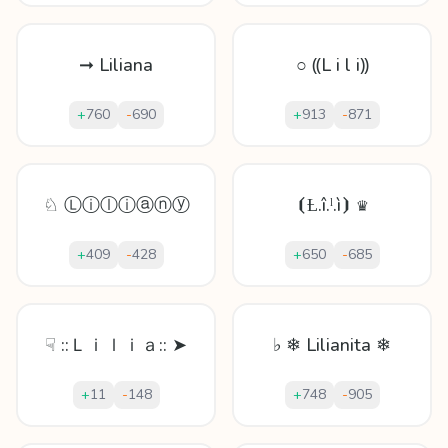
➞ Liliana
○ ⸨L i l i⸩
+
760
-
690
+
913
-
871
♘ Ⓛⓘⓛⓘⓐⓝⓨ
⦗Ƚ.î.ˡ.ì⦘ ♛
+
409
-
428
+
650
-
685
☟ ::Ｌｉｌｉａ:: ➤
♭ ❄ Lilianita ❄
+
11
-
148
+
748
-
905