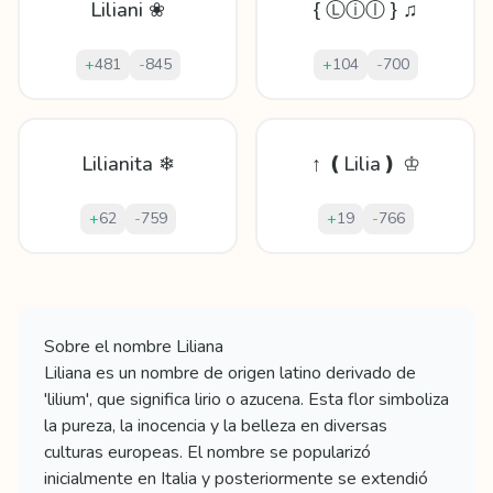
Liliani ❀
{ Ⓛⓘⓛ } ♫
+
481
-
845
+
104
-
700
Lilianita ❄
↑ ❪Lilia❫ ♔
+
62
-
759
+
19
-
766
Mostrando
60
apodos para
Liliana
Sobre el nombre
Liliana
Liliana es un nombre de origen latino derivado de
'lilium', que significa lirio o azucena. Esta flor simboliza
la pureza, la inocencia y la belleza en diversas
culturas europeas. El nombre se popularizó
inicialmente en Italia y posteriormente se extendió