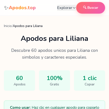
Saltar al contenido
✨
Apodos.top
Explorar
🔍 Buscar
Inicio
/
Apodos para Liliana
Apodos para
Liliana
Descubre
60
apodos unicos para
Liliana
con
simbolos y caracteres especiales.
60
100%
1 clic
Apodos
Gratis
Copiar
Como usar:
Haz clic en cualquier apodo para copiarlo