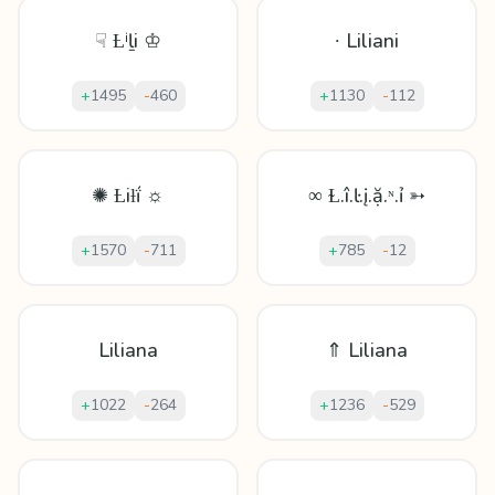
☟ Ƚⁱḻі ♔
∙ Liliani
+
1495
-
460
+
1130
-
112
✺ Ƚiƚḯ ☼
∞ Ɫ.î.ŀ.į.ặ.ᶰ.ỉ ➳
+
1570
-
711
+
785
-
12
Liliana
⇑ Liliana
+
1022
-
264
+
1236
-
529