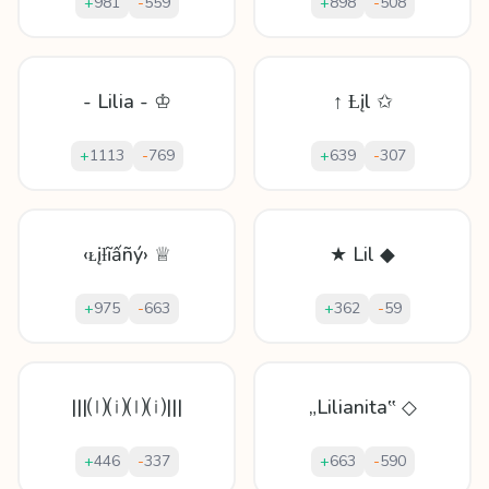
+
981
-
559
+
898
-
508
- Lilia - ♔
↑ Ƚįl ✩
+
1113
-
769
+
639
-
307
‹ᴌįƚĩấñý› ♕
★ Lil ◆
+
975
-
663
+
362
-
59
|||⒧⒤⒧⒤|||
„Lilianita‟ ◇
+
446
-
337
+
663
-
590