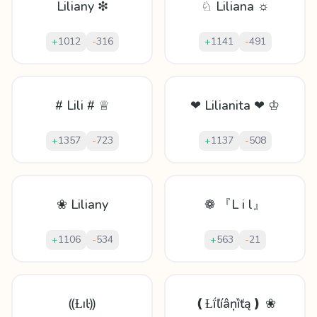
Liliany ❇
♘ Liliana ☼
+
1012
-
316
+
1141
-
491
# Lili # ♕
❤ Lilianita ❤ ♔
+
1357
-
723
+
1137
-
508
❀ Liliany
❁ 『L i l』
+
1106
-
534
+
563
-
21
⸨Ɫıŀ⸩
❪Ɫḯľíâņȉťą❫ ❀