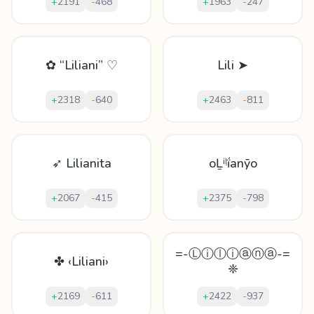
+
2191
-
468
+
1963
-
247
✿ “Liliani” ♡
Lili ➤
+
2318
-
640
+
2463
-
811
➶ Lilianita
oḺⁱᶪḯаnȳo
+
2067
-
415
+
2375
-
798
=-Ⓛⓘⓛⓘⓐⓝⓐ-=
✤ ‹Liliani›
❈
+
2169
-
611
+
2422
-
937