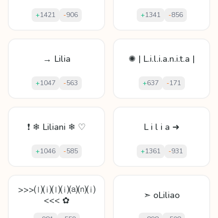
+
1421
-
906
+
1341
-
856
→ Lilia
✺ | L.i.l.i.a.n.i.t.a |
+
1047
-
563
+
637
-
171
❗ ❄ Liliani ❄ ♡
L i l i a ➜
+
1046
-
585
+
1361
-
931
>>>⒧⒤⒧⒤⒜⒩⒤
➣ oLiliao
<<< ✿