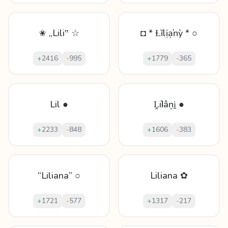
✬ „Lili‟ ☆
◘ * Ɫĭlịạŉỳ * ○
+
2416
-
995
+
1779
-
365
Lil ●
Ḽiӏìâņḭ ●
+
2233
-
848
+
1606
-
383
“Liliana” ○
Liliana ✿
+
1721
-
577
+
1317
-
217