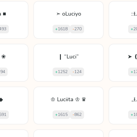
a ■
➣ oLuciyo
::
493
+
1618
-
270
+
2
ằ ❀
❙ “Luci”
➤ 
-
94
+
1252
-
124
+
1
 ◆
♔ Luciita ♔ ♛
„
691
+
1615
-
862
+
1