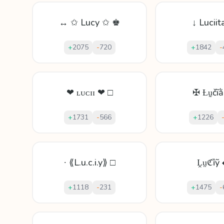
↔ ✩ Lucy ✩ ♚
↓ Luciit
+
2075
-
720
+
1842
-
❤ ʟᴜᴄɪɪ ❤ □
✠ Ƚṵčĩ
+
1731
-
566
+
1226
∙ ⟪L.u.c.i.y⟫ □
Ḽṳℭȉỹ
+
1118
-
231
+
1475
-