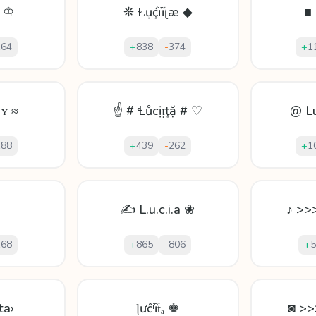
- ♔
❊ Ɫụḉïĩʈæ ◆
■ 
164
+
838
-
374
+
1
 ʏ ≈
☝ # Ɬůcịᴉţặ # ♡
@ Lu
188
+
439
-
262
+
1
✍ L.u.c.i.a ❀
♪ >>
168
+
865
-
806
+
5
ta›
ɭưĉⁱȋṫₐ ♚
◙ >>