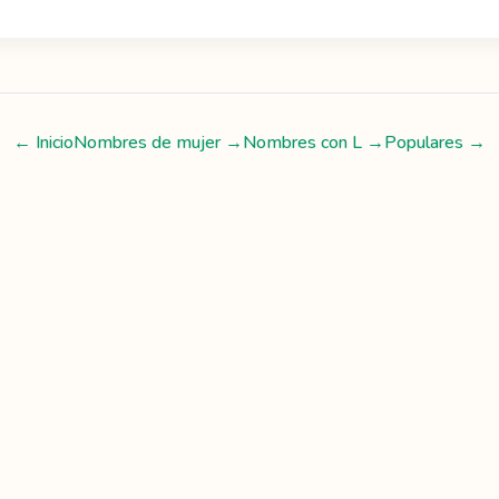
← Inicio
Nombres de mujer
→
Nombres con
L
→
Populares →