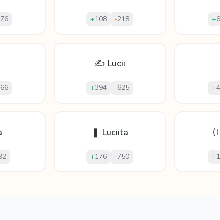
276
+
108
-
218
+
6
✍ Lucii
566
+
394
-
625
+
4
a
❚ Luciita
92
+
176
-
750
+
1