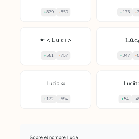
+
829
-
850
+
173
-
☛ < L u c i >
Ƚ.ū.ƈ.ᵢ
+
551
-
757
+
347
-
Lucia ∞
Luciit
+
172
-
594
+
54
-
4
Mostrando
60
apodos para
Lucia
Sobre el nombre
Lucia