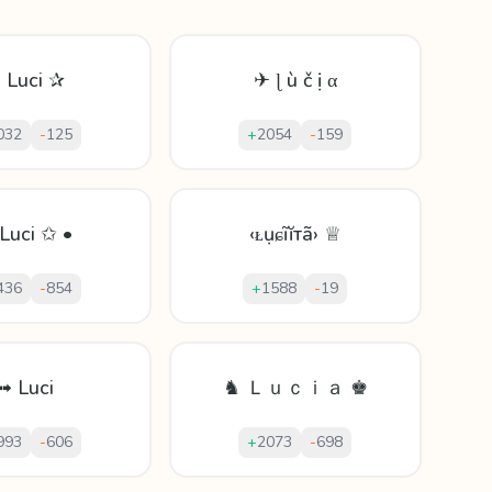
 Luci ✰
✈ ɭ ù č ị α
032
-
125
+
2054
-
159
Luci ✩ •
‹ᴌụɕĩĭтã› ♕
436
-
854
+
1588
-
19
➟ Luci
♞ Ｌｕｃｉａ ♚
993
-
606
+
2073
-
698