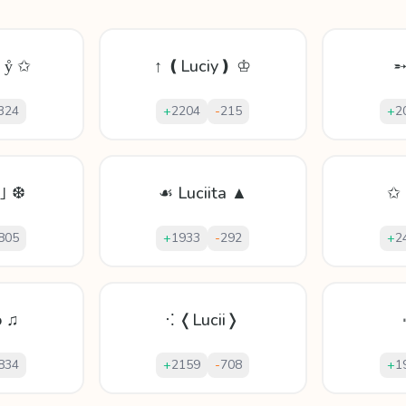
 ẙ ✩
↑ ❪Luciy❫ ♔
➵
324
+
2204
-
215
+
2
ᵃ｣ ❆
☙ Luciita ▲
✩ 
805
+
1933
-
292
+
2
o ♫
⁖ ❬Lucii❭
834
+
2159
-
708
+
1