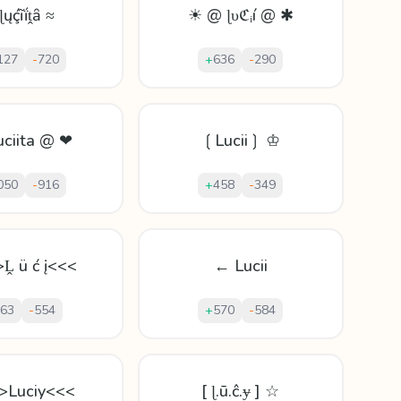
ɭųḉĩḯṱȃ ≈
☀ @ ɭυℭᵢí @ ✱
127
-
720
+
636
-
290
ciita @ ❤
❲Lucii❳ ♔
050
-
916
+
458
-
349
>Ḽ ü ć į<<<
← Lucii
63
-
554
+
570
-
584
>Luciy<<<
[ ɭ.ū.ĉ.ɏ ] ☆