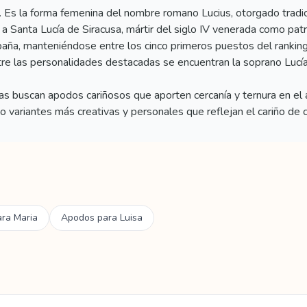
 'luz'. Es la forma femenina del nombre romano Lucius, otorgado trad
a Santa Lucía de Siracusa, mártir del siglo IV venerada como patr
aña, manteniéndose entre los cinco primeros puestos del ranking
re las personalidades destacadas se encuentran la soprano Lucía P
as buscan apodos cariñosos que aporten cercanía y ternura en el 
 variantes más creativas y personales que reflejan el cariño de c
ara
Maria
Apodos para
Luisa