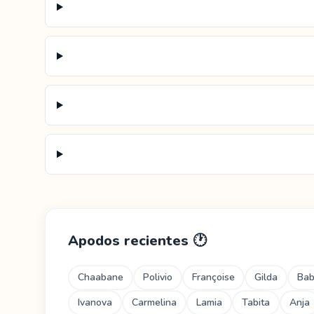
Apodos recientes
🕐
Chaabane
Polivio
Françoise
Gilda
Ba
Ivanova
Carmelina
Lamia
Tabita
Anja