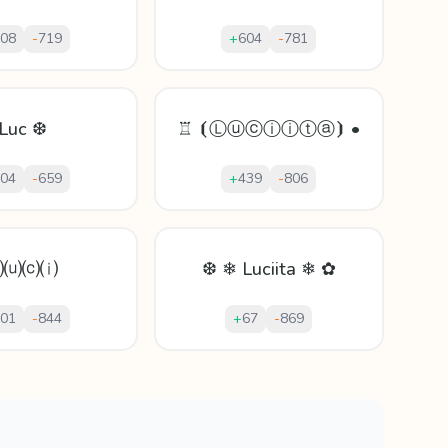
08
-
719
+
604
-
781
Luc ❆
♖ ⦗Ⓛⓤⓒⓘⓘⓣⓐ⦘ •
04
-
659
+
439
-
806
⒧⒰⒞⒤
❆ ❄ Luciita ❄ ✿
01
-
844
+
67
-
869