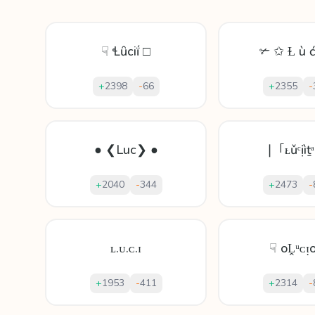
☟ Ɬȗсiḯ □
✃ ✩ Ɫ ù ć
+
2398
-
66
+
2355
-
● ❮Luc❯ ●
❘ ｢ᴌǔᶜịìṯ
+
2040
-
344
+
2473
-
ʟ.ᴜ.ᴄ.ɪ
☟ oḼᵘᴄᴉ
+
1953
-
411
+
2314
-