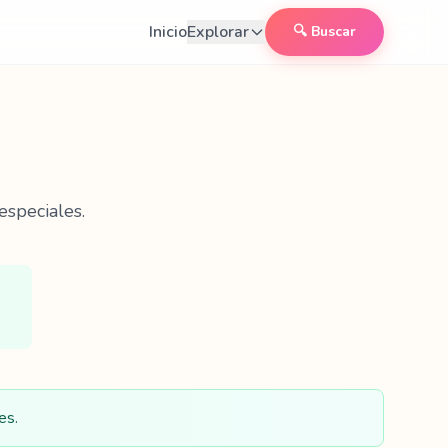
Inicio
Explorar
🔍 Buscar
especiales.
es.