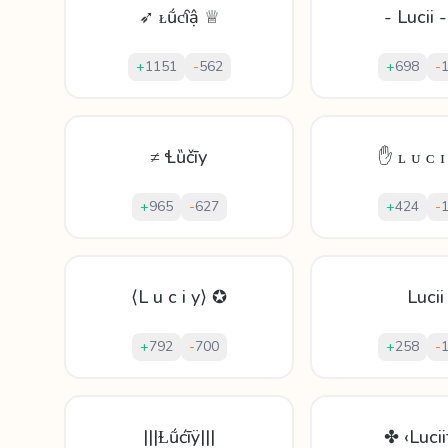
➶ ᴌṹƈȋậ ♕
- Lucii 
+
1151
-
562
+
698
-
≠ Ɬȕčīу
✋ ʟ ᴜ ᴄ ɪ
+
965
-
627
+
424
-
⟨L u c i y⟩ ✪
Lucii
+
792
-
700
+
258
-
|||Ɫṹćīÿ|||
✤ ‹Lucii