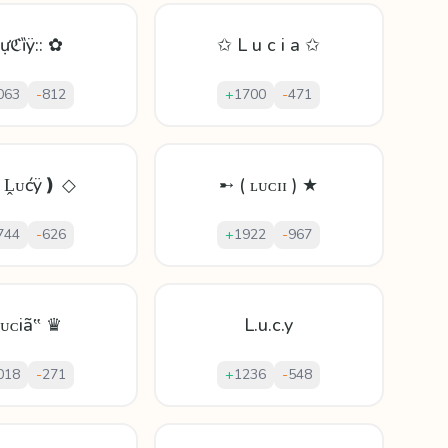
Ɫựℭȉÿ:: ✿
✩ L u c i a ✩
063
-
812
+
1700
-
471
❪Ḽᴜćÿ❫ ◇
➸ ( ʟᴜᴄɪɪ ) ★
744
-
626
+
1922
-
967
Ɫᴜᴄіã‟ ♛
L.u.c.y
018
-
271
+
1236
-
548