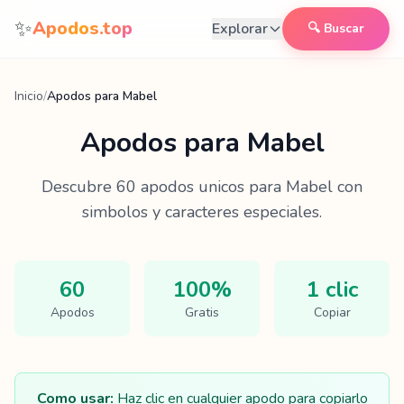
Saltar al contenido
✨
Apodos.top
Explorar
🔍 Buscar
Inicio
/
Apodos para Mabel
Apodos para
Mabel
Descubre
60
apodos unicos para
Mabel
con
simbolos y caracteres especiales.
60
100%
1 clic
Apodos
Gratis
Copiar
Como usar:
Haz clic en cualquier apodo para copiarlo