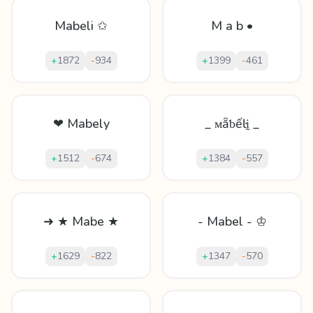
Mabeli ✩
M a b •
+
1872
-
934
+
1399
-
461
❤ Mabely
_ ᴍẵƅếŀḭ _
+
1512
-
674
+
1384
-
557
➜ ★ Mabe ★
- Mabel - ♔
+
1629
-
822
+
1347
-
570