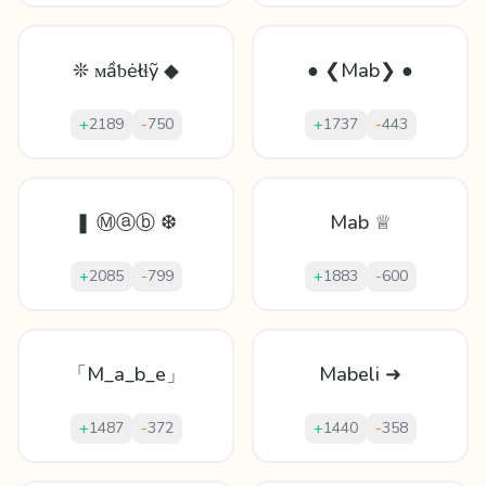
❊ ᴍầƅėłɬỹ ◆
● ❮Mab❯ ●
+
2189
-
750
+
1737
-
443
❚ Ⓜⓐⓑ ❆
Mab ♕
+
2085
-
799
+
1883
-
600
「M_a_b_e」
Mabeli ➜
+
1487
-
372
+
1440
-
358