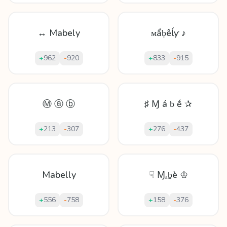
↔ Mabely
ᴍẩḅêĺƴ ♪
+
962
-
920
+
833
-
915
Ⓜ ⓐ ⓑ
♯ Ɱ á ƀ ḗ ✰
+
213
-
307
+
276
-
437
Mabelly
☟ Ɱₐḇè ♔
+
556
-
758
+
158
-
376