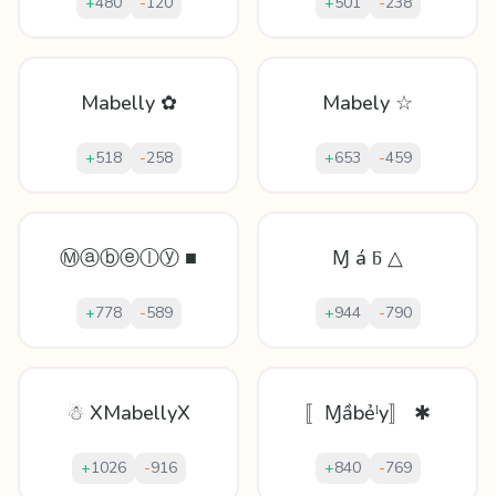
+
480
-
120
+
501
-
238
Mabelly ✿
Mabely ☆
+
518
-
258
+
653
-
459
Ⓜⓐⓑⓔⓛⓨ ■
Ɱ á ƃ △
+
778
-
589
+
944
-
790
☃ XMabellyX
〚Ɱầbẻˡy〛 ✱
+
1026
-
916
+
840
-
769