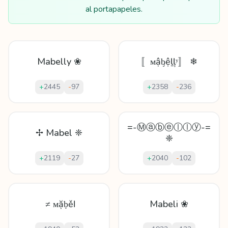
al portapapeles.
Mabelly ❀
〚ᴍậᶀệḻļʸ〛 ❄
+
2445
-
97
+
2358
-
236
=-Ⓜⓐⓑⓔⓛⓛⓨ-=
✢ Mabel ❈
❈
+
2119
-
27
+
2040
-
102
≠ ᴍặḅěӏ
Mabeli ❀