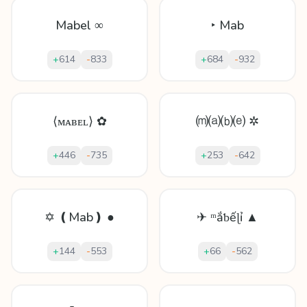
Mabel ∞
‣ Mab
+
614
-
833
+
684
-
932
⟨ᴍᴀʙᴇʟ⟩ ✿
⒨⒜⒝⒠ ✲
+
446
-
735
+
253
-
642
✡ ❪Mab❫ ●
✈ ᵐắƅếɭỉ ▲
+
144
-
553
+
66
-
562