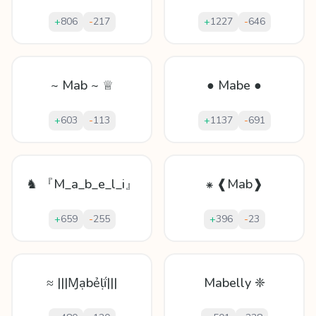
+
806
-
217
+
1227
-
646
~ Mab ~ ♕
● Mabe ●
+
603
-
113
+
1137
-
691
♞ 『M_a_b_e_l_i』
⁕ ❰Mab❱
+
659
-
255
+
396
-
23
≈ |||Ɱạbẻḷḯ|||
Mabelly ❈