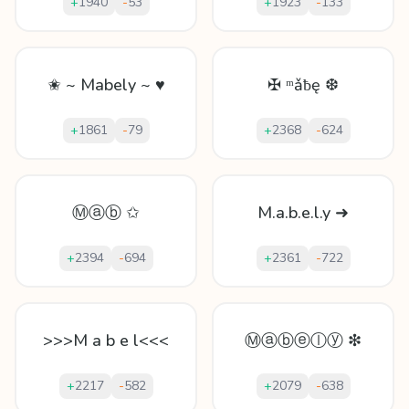
+
1940
-
53
+
1923
-
133
✬ ~ Mabely ~ ♥
✠ ᵐǎƀę ❆
+
1861
-
79
+
2368
-
624
Ⓜⓐⓑ ✩
M.a.b.e.l.y ➜
+
2394
-
694
+
2361
-
722
>>>M a b e l<<<
Ⓜⓐⓑⓔⓛⓨ ❇
+
2217
-
582
+
2079
-
638