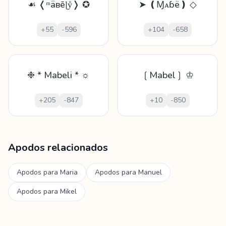
☙ ❬ᵐǟвēɭẙ❭ ✪
➤ ❪Ɱᴀɓë❫ ◇
+
55
-
596
+
104
-
658
❉ * Mabeli * ☼
❲Mabel❳ ♔
+
205
-
847
+
10
-
850
Mostrando
60
apodos para
Mabel
Apodos relacionados
Apodos para
Maria
Apodos para
Manuel
Apodos para
Mikel