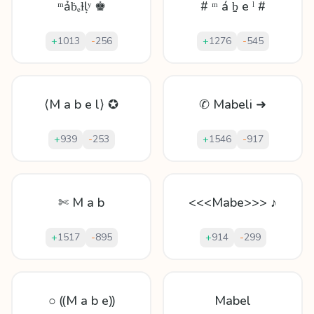
ᵐảḃₑɫḷʸ ♚
# ᵐ á ḇ e ˡ #
+
1013
-
256
+
1276
-
545
⟨M a b e l⟩ ✪
✆ Mabeli ➜
+
939
-
253
+
1546
-
917
✄ M a b
<<<Mabe>>> ♪
+
1517
-
895
+
914
-
299
○ ⸨M a b e⸩
Mabel