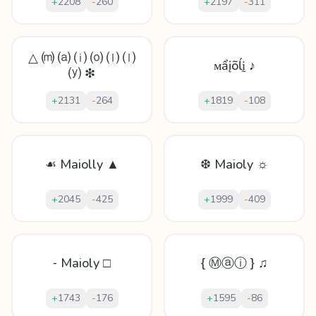
+
2208
-
260
+
2197
-
311
△ ⒨ ⒜ ⒤ ⒪ ⒧ ⒧
ᴍẩįõĺḭ ♪
⒴ ❇
+
2131
-
264
+
1819
-
108
☙ Maiolly ▲
❆ Maioly ☼
+
2045
-
425
+
1999
-
409
⁃ Maioly □
{ Ⓜⓐⓘ } ♫
+
1743
-
176
+
1595
-
86