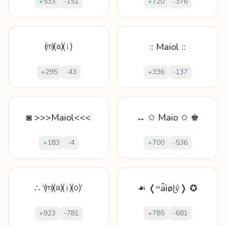
+
533
-
151
+
720
-
376
⒨⒜⒤
:: Maiol ::
+
295
-
43
+
336
-
137
◙ >>>Maiol<<<
↔ ✩ Maio ✩ ♚
+
183
-
4
+
700
-
536
∴ ‘⒨⒜⒤⒪’
☙ ❬ᵐǟìøɭẙ❭ ✪
+
923
-
781
+
785
-
681