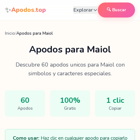
Saltar al contenido
✨
Apodos.top
Explorar
🔍 Buscar
Inicio
/
Apodos para Maiol
Apodos para
Maiol
Descubre
60
apodos unicos para
Maiol
con
simbolos y caracteres especiales.
60
100%
1 clic
Apodos
Gratis
Copiar
Como usar:
Haz clic en cualquier apodo para copiarlo