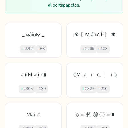
al portapapeles.
_ ᴍẵȋồŀƴ _
❀ 〘Ɱ.å.ì.ǒ.ĺ.ī〙 ✱
+
2294
-
66
+
2269
-
103
○ ⸨M a i o⸩
⸨Ｍ ａ ｉ ｏ ｌ ｉ⸩
+
2305
-
139
+
2327
-
210
Mai ♫
◇ =-Ⓜ ⓐ ⓘ-= ■