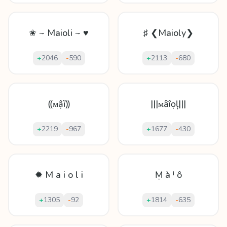
✬ ~ Maioli ~ ♥
♯ ❮Maioly❯
+
2046
-
590
+
2113
-
680
⸨ᴍậĩ⸩
|||ᴍȃîọļ|||
+
2219
-
967
+
1677
-
430
✹ M a i o l i
Ṃ à ⁱ ô
+
1305
-
92
+
1814
-
635