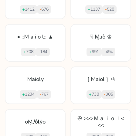
+
1412
-
676
+
1137
-
528
• ::M a i o l:: ▲
☟ Ɱₐıò ♔
+
708
-
184
+
991
-
494
Maioly
❲Maiol❳ ♔
+
1234
-
767
+
738
-
305
✇ >>>Ｍａｉｏｌ<
oṂₐⁱṍӏlȳo
<<