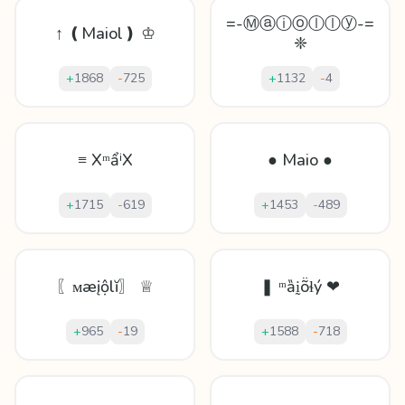
=-Ⓜⓐⓘⓞⓛⓛⓨ-=
↑ ❪Maiol❫ ♔
❈
+
1868
-
725
+
1132
-
4
≡ XᵐẩⁱX
● Maio ●
+
1715
-
619
+
1453
-
489
〖ᴍæįộlĭ〗 ♕
❚ ᵐȁḭṏɬý ❤
+
965
-
19
+
1588
-
718