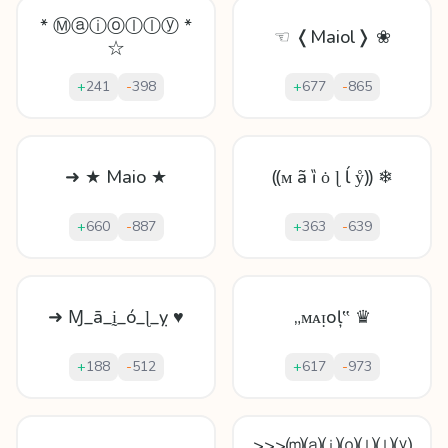
* Ⓜⓐⓘⓞⓛⓛⓨ *
☜ ❬Maiol❭ ❀
☆
+
241
-
398
+
677
-
865
➜ ★ Maio ★
⸨ᴍ ã ȉ ȯ ɭ ĺ ẙ⸩ ❄
+
660
-
887
+
363
-
639
➜ Ɱ_ā_ḭ_ó_ɭ_ỵ ♥
„ᴍᴀᴉоļ‟ ♛
+
188
-
512
+
617
-
973
>>>⒨⒜⒤⒪⒧⒧⒴