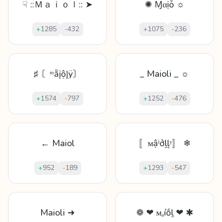
☟ ::Ｍａｉｏｌ:: ➤
✺ Ɱαịȱ ☼
+
1285
-
432
+
1075
-
236
♯ 〘ᵐẵįộḽÿ〙
_ Maioli _ ☼
+
1574
-
797
+
1252
-
476
← Maiol
〚ᴍậⁱởḻļʸ〛 ❄
+
952
-
189
+
1293
-
547
Maioli ➜
❁ ❤ ᴍₐíṍḻ ❤ ✱