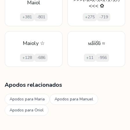
Maiol
<<< ✿
+
381
-
801
+
275
-
719
Maioly ☆
ᴍầḯổľi ≈
+
128
-
686
+
11
-
956
Mostrando
60
apodos para
Maiol
Apodos relacionados
Apodos para
Maria
Apodos para
Manuel
Apodos para
Oriol