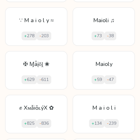
∵ M a i o l y ≈
Maioli ♫
+
278
-
203
+
73
-
38
✠ Ɱǟįǒḽ ❀
Maioly
+
629
-
611
+
59
-
47
✊ XᴍẫіȱᴌýX ✿
M a i o l i
+
825
-
836
+
134
-
239