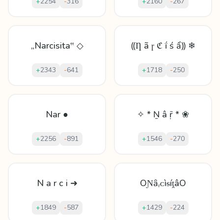
+
2254
-
316
+
2160
-
267
„Narcisita‟ ◇
⸨Ƞ ã ɼ ℭ ḯ ś ẩ⸩ ❄
+
2343
-
641
+
1718
-
250
Nar ●
✧ * Ṉ â ṝ * ❀
+
2256
-
891
+
1546
-
270
N a r c i ➜
OƝȃᵣᴄìᵴíṱâO
+
1849
-
587
+
1429
-
224