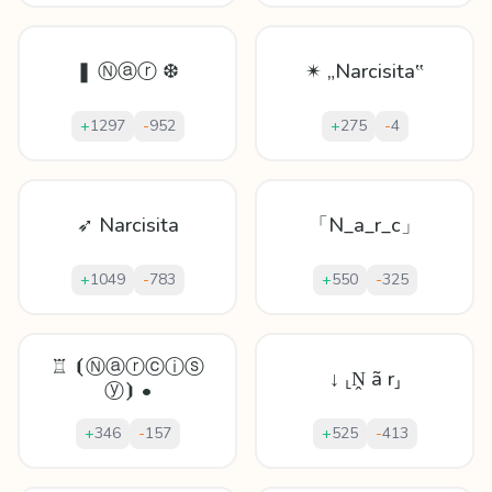
❚ Ⓝⓐⓡ ❆
✴ „Narcisita‟
+
1297
-
952
+
275
-
4
➶ Narcisita
「N_a_r_c」
+
1049
-
783
+
550
-
325
♖ ⦗Ⓝⓐⓡⓒⓘⓢ
↓ ⸤Ṋ ã r⸥
ⓨ⦘ •
+
346
-
157
+
525
-
413