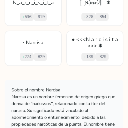
N_a_r_c_i_s_i_t_a
〚Ɲậᵲɕıŝⁱ〛 ❄
+
536
-
919
+
326
-
854
● <<<N a r c i s i t a
∙ Narcisa
>>> ✱
+
274
-
829
+
139
-
829
Mostrando
60
apodos para
Narcisa
Sobre el nombre
Narcisa
Narcisa es un nombre femenino de origen griego que
deriva de "narkissos", relacionado con la flor del
narciso. Su significado está vinculado al
adormecimiento o entumecimiento, debido a las
propiedades narcóticas de la planta. El nombre tiene