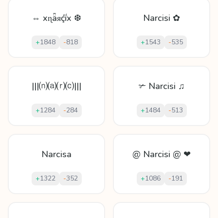
⇔ xɳǟᴙḉḯx ❆
Narcisi ✿
+
1848
-
818
+
1543
-
535
|||⒩⒜⒭⒞|||
✃ Narcisi ♫
+
1284
-
284
+
1484
-
513
Narcisa
@ Narcisi @ ❤
+
1322
-
352
+
1086
-
191