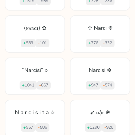
+
1519
-
989
+
728
-
236
⟨ɴᴀʀᴄɪ⟩ ✿
✢ Narci ❈
+
583
-
101
+
776
-
332
“Narcisi” ○
Narcisi ❇
+
1041
-
667
+
947
-
574
N a r c i s i t a ☆
➹ ᴎậɍ ❀
+
957
-
586
+
1290
-
928