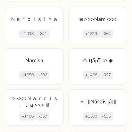
Ｎａｒｃｉｓｉｔａ
◙ >>>Narci<<<
+
2038
-
841
+
1813
-
664
Narcisa
❊ Ƞầɼĉĩʂæ ◆
+
1650
-
506
+
1468
-
327
⇒ <<<Ｎａｒｃｉｓ
☼ |||Ṉẵřℭȋѕⁱṱȃ|||
ｉｔａ>>> ♛
+
1486
-
357
+
1593
-
536