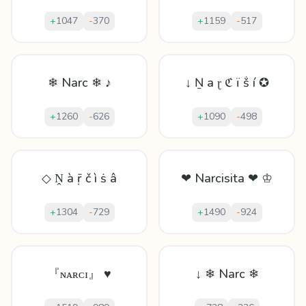
+
1047
-
370
+
1159
-
517
❄ Narc ❄ ♪
↓ Ṉ а ɽ ℭ ï ṧ í ✪
+
1260
-
626
+
1090
-
498
◇ Ṋ à ṝ č ì ṡ â
❤ Narcisita ❤ ♔
+
1304
-
729
+
1490
-
924
『ɴᴀʀᴄɪ』 ♥
↓ ❄ Narc ❄