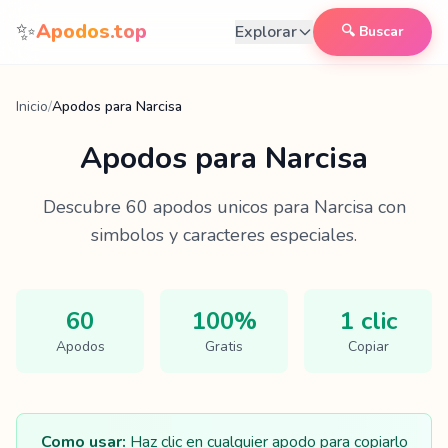
Saltar al contenido
✨
Apodos.top
Explorar
🔍 Buscar
Inicio
/
Apodos para Narcisa
Apodos para
Narcisa
Descubre
60
apodos unicos para
Narcisa
con
simbolos y caracteres especiales.
60
100%
1 clic
Apodos
Gratis
Copiar
Como usar:
Haz clic en cualquier apodo para copiarlo