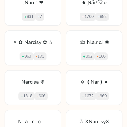
„Narc‟ ❤
♞ Ɲẩṛᶜíṧȋ ○
+
831
-
7
+
1700
-
882
✧ ✿ Narcisy ✿ ☆
✍ N.a.r.c.i ❀
+
963
-
191
+
892
-
166
Narcisa ❈
✡ ❪Nar❫ ●
+
1318
-
606
+
1672
-
969
Ｎ ａ ｒ ｃ ｉ
☃ XNarcisyX