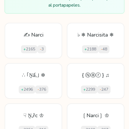
al portapapeles.
✍ Narci
♭ ❄ Narcisita ❄
+
2165
-
3
+
2188
-
48
∴ ｢Ṋấᵣ｣ ✲
{ Ⓝⓐⓡ } ♫
+
2496
-
376
+
2299
-
247
☟ Ṋₐȑс ♔
❲Narci❳ ♔