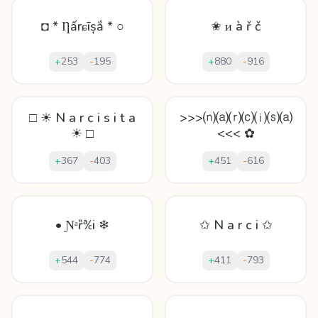
◘ * Ƞấrɕīșắ * ○
✬ ᴎ à ř č
+
253
-
195
+
880
-
916
□ ☀ N a r c i s i t a
>>>⒩⒜⒭⒞⒤⒮⒜
☀ □
<<< ✿
+
367
-
403
+
451
-
616
• Ɲᵃȑ℀i ❄
✩ N a r c i ✩
+
544
-
774
+
411
-
793