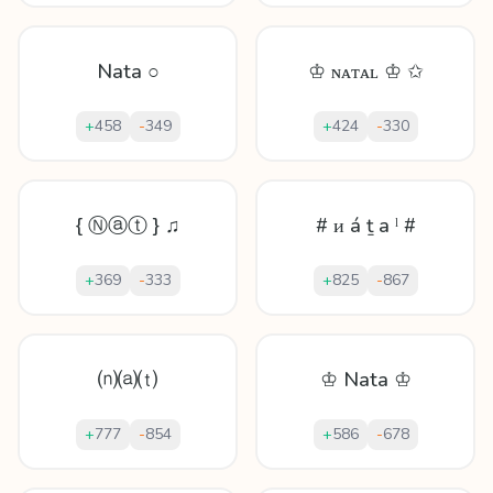
Nata ○
♔ ɴᴀᴛᴀʟ ♔ ✩
+
458
-
349
+
424
-
330
{ Ⓝⓐⓣ } ♫
# ᴎ á ṯ a ˡ #
+
369
-
333
+
825
-
867
⒩⒜⒯
♔ Nata ♔
+
777
-
854
+
586
-
678