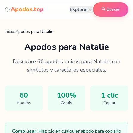
Saltar al contenido
✨
Apodos.top
Explorar
🔍 Buscar
Inicio
/
Apodos para Natalie
Apodos para
Natalie
Descubre
60
apodos unicos para
Natalie
con
simbolos y caracteres especiales.
60
100%
1 clic
Apodos
Gratis
Copiar
Como usar:
Haz clic en cualquier apodo para copiarlo