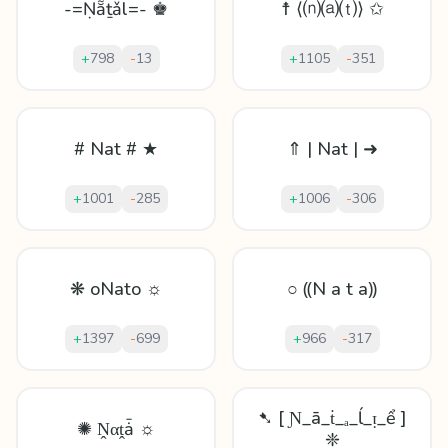
-=Ṇẵṯǎl=- ♚
☨ ⟨⒩⒜⒯⟩ ✩
+
798
-
13
+
1105
-
351
# Nat # ★
⇑ | Nat | ➜
+
1001
-
285
+
1006
-
306
❋ oNato ☼
○ ⸨N a t a⸩
+
1397
-
699
+
966
-
317
➷ [ Ɲ_ā_ṫ_ₐ_ĺ_ᴉ_ể ]
✺ Ṋαṱǡ ☼
❈