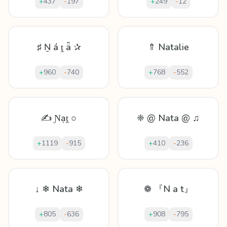
+
437
-
197
+
249
-
12
♯ Ṉ á ṱ ǟ ✰
⇑ Natalie
+
960
-
740
+
768
-
552
✍ Ɲạṱ ○
❈ @ Nata @ ♫
+
1119
-
915
+
410
-
236
↓ ❄ Nata ❄
❁ 『N a t』
+
805
-
636
+
908
-
795