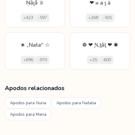
Ṇȃṱẫ ♕
❤ ᴎ а ṱ ǡ
+
423
-
597
+
268
-
501
✬ „Nata‟ ☆
❁ ❤ Ɲₐţȁḻ ❤ ✱
+
696
-
970
+
25
-
600
Mostrando
60
apodos para
Natalie
Apodos relacionados
Apodos para
Nuria
Apodos para
Natalia
Apodos para
Maria