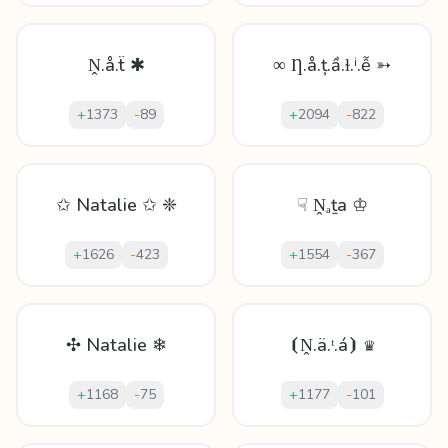
Ṋ.å.ẗ ✱
∞ Ƞ.å.ț.ầ.ɫ.ⁱ.ễ ➳
+
1373
-
89
+
2094
-
822
✩ Natalie ✩ ❈
☟ Ṋₐṯа ♔
+
1626
-
423
+
1554
-
367
✣ Natalie ❄
⦗Ṋ.ä.ᵗ.á⦘ ♛
+
1168
-
75
+
1177
-
101