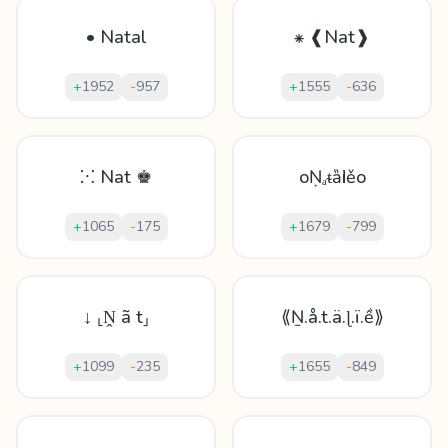
• Natal
⁕ ❰Nat❱
+
1952
-
957
+
1555
-
636
⁙ Nat ♚
oṆₐᵵȁӏiěo
+
1065
-
175
+
1679
-
799
↓ ⸤Ṋ ã t⸥
⟪Ṉ.å.t.ä.ɭ.ï.ề⟫
+
1099
-
235
+
1655
-
849