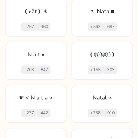
❨ᴎắŧ❩ ☀
➷ Nata ■
+
257
-
360
+
562
-
697
N a t •
❨Ⓝⓐⓣ❩
+
703
-
847
+
155
-
303
☛ < N a t a >
Natal ∞
+
277
-
442
+
738
-
910