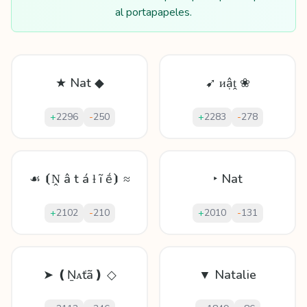
al portapapeles.
★ Nat ◆
➹ ᴎậṱ ❀
+
2296
-
250
+
2283
-
278
☙ ⦗Ṋ â t á ƚ ĩ ḗ⦘ ≈
‣ Nat
+
2102
-
210
+
2010
-
131
➤ ❪Ṉᴀťã❫ ◇
▼ Natalie