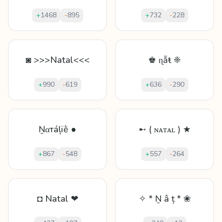
+
1468
-
895
+
732
-
228
◙ >>>Natal<<<
♚ ɳẵŧ ❈
+
990
-
619
+
636
-
290
Ṉαтáļïḕ ●
➸ ( ɴᴀᴛᴀʟ ) ★
+
867
-
548
+
557
-
264
◘ Natal ❤
✧ * Ṉ â ț * ❀