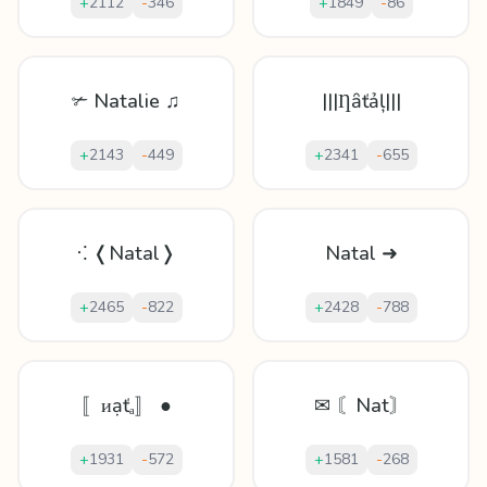
+
2112
-
346
+
1849
-
86
✃ Natalie ♫
|||Ƞȃťảļ|||
+
2143
-
449
+
2341
-
655
⁖ ❬Natal❭
Natal ➜
+
2465
-
822
+
2428
-
788
〚ᴎạťₐ〛 ●
✉ 〘Nat〙
+
1931
-
572
+
1581
-
268