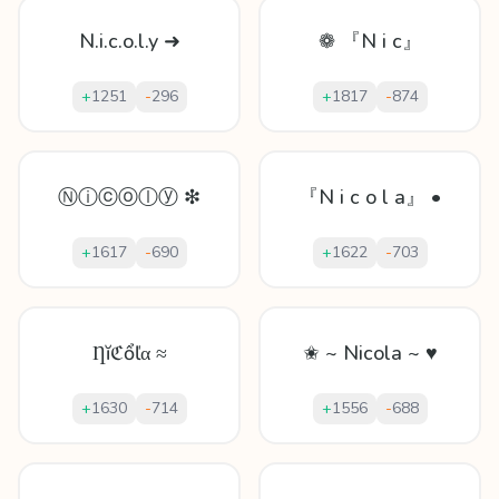
N.i.c.o.l.y ➜
❁ 『N i c』
+
1251
-
296
+
1817
-
874
Ⓝⓘⓒⓞⓛⓨ ❇
『N i c o l a』 •
+
1617
-
690
+
1622
-
703
Ƞĭℭổľα ≈
✬ ~ Nicola ~ ♥
+
1630
-
714
+
1556
-
688