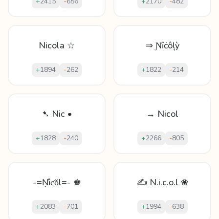
+
2415
-
656
+
2170
-
482
Nicola ☆
⇒ Ɲȋċôļỳ
+
1894
-
262
+
1822
-
214
➷ Nic •
→ Nicol
+
1828
-
240
+
2266
-
805
-=Ṇȉƈǒl=- ♚
✍ N.i.c.o.l ❀
+
2083
-
701
+
1994
-
638