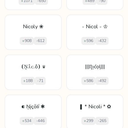
+
1071
-
650
+
489
-
90
Nicoly ❀
- Nicol - ♔
+
908
-
612
+
596
-
432
⦗Ṋ.î.ᴄ.ô⦘ ♛
|||Ƞᴉćọļ|||
+
188
-
71
+
586
-
492
⁌ Ṉįçȱɬḯ ✱
❚ * Nicoli * ✿
+
534
-
446
+
299
-
265