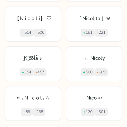
【N i c o l i】 ♡
❲Nicolita❳ ❄
+
514
-
506
+
181
-
221
Ɲįčõĺǟ ♪
↔ Nicoly
+
354
-
457
+
500
-
669
➵ ⸤N i c o l⸥ △
Nico ➳
+
89
-
268
+
120
-
301