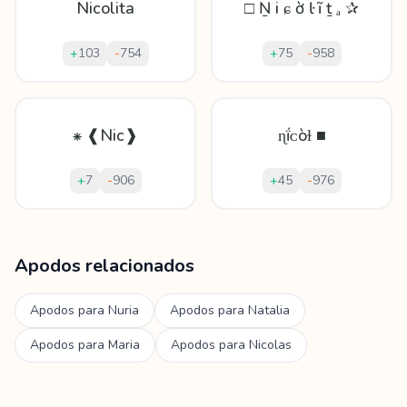
Nicolita
□ Ṉ і ɕ ờ ŀ ĩ ṯ ₐ ✰
+
103
-
754
+
75
-
958
⁕ ❰Nic❱
ɳḯᴄòɫ ■
+
7
-
906
+
45
-
976
Mostrando
60
apodos para
Nicola
Apodos relacionados
Apodos para
Nuria
Apodos para
Natalia
Apodos para
Maria
Apodos para
Nicolas