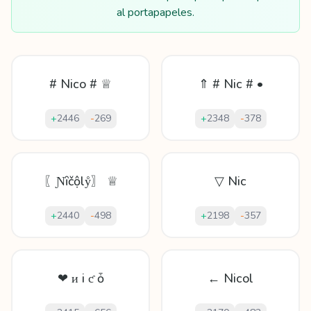
al portapapeles.
# Nico # ♕
⇑ # Nic # •
+
2446
-
269
+
2348
-
378
〖Ɲȋčộlẙ〗 ♕
▽ Nic
+
2440
-
498
+
2198
-
357
❤ ᴎ і ƈ ȱ
← Nicol