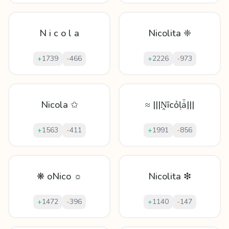
N i c o l a
Nicolita ❈
+
1739
-
466
+
2226
-
973
Nicola ✩
≈ |||Ṋīcỏḷǡ|||
+
1563
-
411
+
1991
-
856
❋ oNico ☼
Nicolita ❇
+
1472
-
396
+
1140
-
147