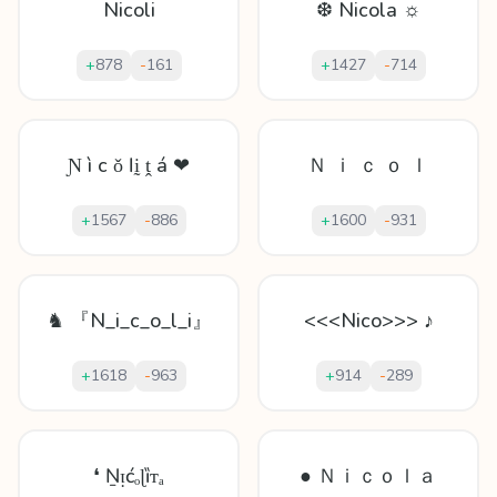
Nicoli
❆ Nicola ☼
+
878
-
161
+
1427
-
714
Ɲ ì c ǒ ӏ ḭ ṱ á ❤
Ｎ ｉ ｃ ｏ ｌ
+
1567
-
886
+
1600
-
931
♞ 『N_i_c_o_l_i』
<<<Nico>>> ♪
+
1618
-
963
+
914
-
289
❛ Ṉᴉćₒɭȉᴛₐ
● Ｎｉｃｏｌａ