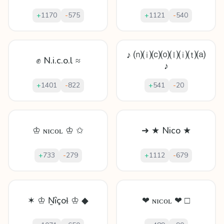
+
1170
-
575
+
1121
-
540
♪ ⒩⒤⒞⒪⒧⒤⒯⒜
✊ N.i.c.o.l ≈
♪
+
1401
-
822
+
541
-
20
♔ ɴɪᴄᴏʟ ♔ ✩
➜ ★ Nico ★
+
733
-
279
+
1112
-
679
✶ ♔ Ṉȋçoɬ ♔ ◆
❤ ɴɪᴄᴏʟ ❤ □