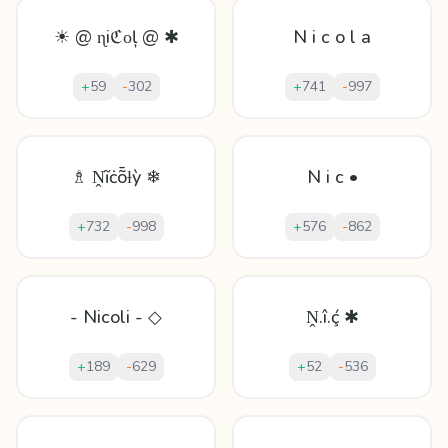
☀ @ ɳiℭᴏļ @ ✱
N i c o l a
+
59
-
302
+
741
-
997
♗ Ṋĩċȭƚỳ ❄
N i c •
+
732
-
998
+
576
-
862
- Nicoli - ◇
Ṋ.î.ḉ ✱
+
189
-
629
+
52
-
536