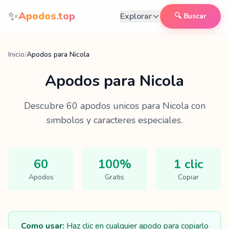
Saltar al contenido
✨
Apodos.top
Explorar
🔍 Buscar
Inicio
/
Apodos para Nicola
Apodos para
Nicola
Descubre
60
apodos unicos para
Nicola
con
simbolos y caracteres especiales.
60
100%
1 clic
Apodos
Gratis
Copiar
Como usar:
Haz clic en cualquier apodo para copiarlo