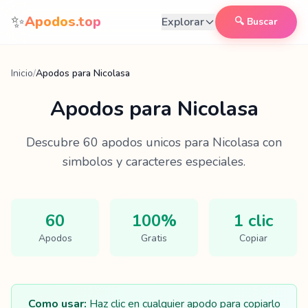
Saltar al contenido
✨
Apodos.top
Explorar
🔍 Buscar
Inicio
/
Apodos para Nicolasa
Apodos para
Nicolasa
Descubre
60
apodos unicos para
Nicolasa
con
simbolos y caracteres especiales.
60
100%
1 clic
Apodos
Gratis
Copiar
Como usar:
Haz clic en cualquier apodo para copiarlo