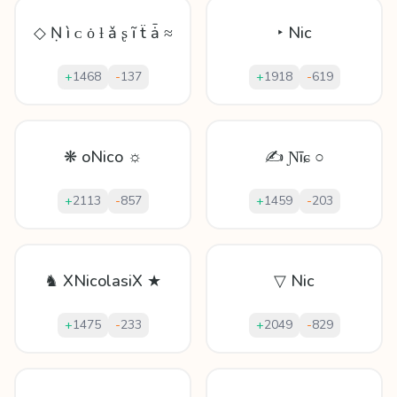
◇ Ṇ ì ᴄ ȯ ƚ ǎ ʂ ĩ ẗ ǡ ≈
‣ Nic
+
1468
-
137
+
1918
-
619
❋ oNico ☼
✍ Ɲīɕ ○
+
2113
-
857
+
1459
-
203
♞ XNicolasiX ★
▽ Nic
+
1475
-
233
+
2049
-
829