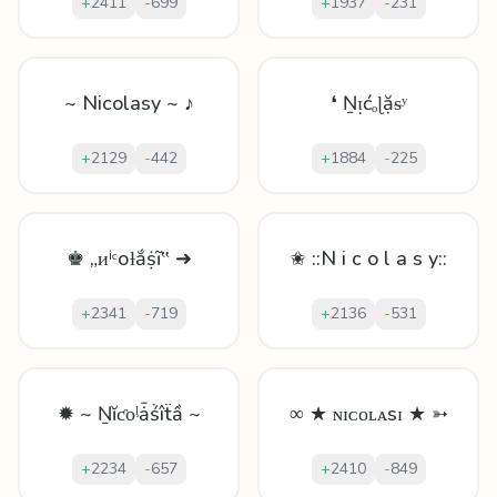
+
2411
-
699
+
1937
-
231
~ Nicolasy ~ ♪
❛ Ṉᴉćₒɭặᵴʸ
+
2129
-
442
+
1884
-
225
♚ „ᴎⁱᶜоƚắṩĩ‟ ➜
✬ ::N i c o l a s y::
+
2341
-
719
+
2136
-
531
✹ ~ Ṉĭƈᴏᶪǡṥîẗầ ~
∞ ★ ɴɪᴄᴏʟᴀsɪ ★ ➳
+
2234
-
657
+
2410
-
849