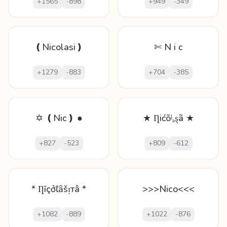
+
1565
-
898
+
949
-
349
❪Nicolasi❫
✄ N i c
+
1279
-
883
+
704
-
385
✡ ❪Nic❫ ●
★ Ƞićõᶪₐȿã ★
+
827
-
523
+
809
-
612
* Ƞīçởľȃšᴉтâ *
>>>Nico<<<
+
1082
-
889
+
1022
-
876