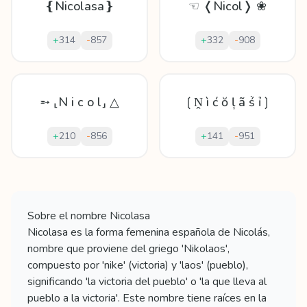
❴Nicolasa❵
☜ ❬Nicol❭ ❀
+
314
-
857
+
332
-
908
➵ ⸤N i c o l⸥ △
❲Ṋ ì ć ŏ ļ ã ṥ ỉ❳
+
210
-
856
+
141
-
951
Mostrando
60
apodos para
Nicolasa
Sobre el nombre
Nicolasa
Nicolasa es la forma femenina española de Nicolás,
nombre que proviene del griego 'Nikolaos',
compuesto por 'nike' (victoria) y 'laos' (pueblo),
significando 'la victoria del pueblo' o 'la que lleva al
pueblo a la victoria'. Este nombre tiene raíces en la