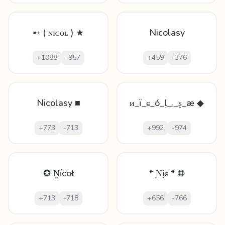
➸ ( ɴɪᴄᴏʟ ) ★
Nicolasy
+
1088
-
957
+
459
-
376
Nicolasy ■
ᴎ_ï_ɕ_ó_ḷ_ₐ_ʂ_æ ◆
+
773
-
713
+
992
-
974
✪ Ṋḯсoł
* Ɲịɕ * ❁
+
713
-
718
+
656
-
766