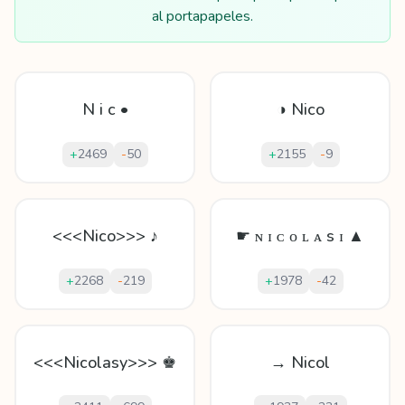
al portapapeles.
N i c •
◑ Nico
+
2469
-
50
+
2155
-
9
<<<Nico>>> ♪
☛ ɴ ɪ ᴄ ᴏ ʟ ᴀ s ɪ ▲
+
2268
-
219
+
1978
-
42
<<<Nicolasy>>> ♚
→ Nicol