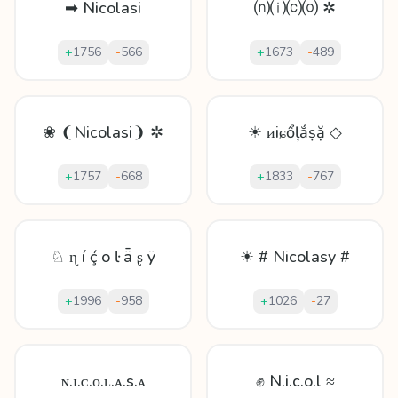
➡ Nicolasi
⒩⒤⒞⒪ ✲
+
1756
-
566
+
1673
-
489
❀ ❨Nicolasi❩ ✲
☀ ᴎiɕổļắṣặ ◇
+
1757
-
668
+
1833
-
767
♘ ɳ í ḉ o ŀ ǟ ʂ ÿ
☀ # Nicolasy #
+
1996
-
958
+
1026
-
27
ɴ.ɪ.ᴄ.ᴏ.ʟ.ᴀ.s.ᴀ
✊ N.i.c.o.l ≈