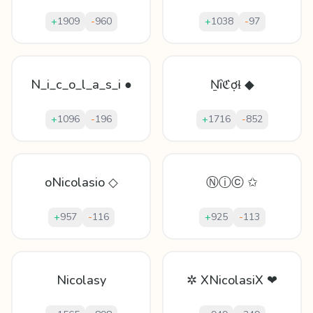
+
1909
-
960
+
1038
-
97
N_i_c_o_l_a_s_i ●
Ṉȋℭợɬ ◆
+
1096
-
196
+
1716
-
852
oNicolasio ◇
Ⓝⓘⓒ ✩
+
957
-
116
+
925
-
113
Nicolasy
✲ XNicolasiX ❤