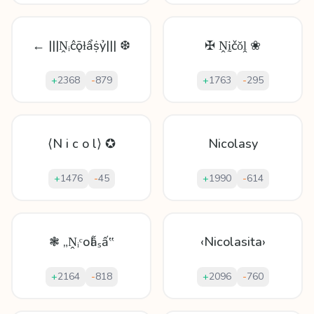
← |||Ṋᵢĉǭɫẩṩỷ||| ❆
✠ Ṋḭčǒḽ ❀
+
2368
-
879
+
1763
-
295
⟨N i c o l⟩ ✪
Nicolasy
+
1476
-
45
+
1990
-
614
❃ „Ṋᵢᶜоӏẫₛấ‟
‹Nicolasita›
+
2164
-
818
+
2096
-
760