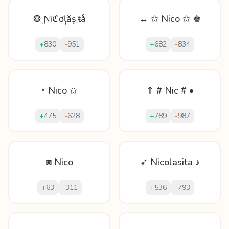
❂ Ɲīℭơļășᵢŧå
↔ ✩ Nico ✩ ♚
+
830
-
951
+
682
-
834
‣ Nico ✩
⇑ # Nic # •
+
475
-
628
+
789
-
987
◙ Nico
➶ Nicolasita ♪
+
63
-
311
+
536
-
793