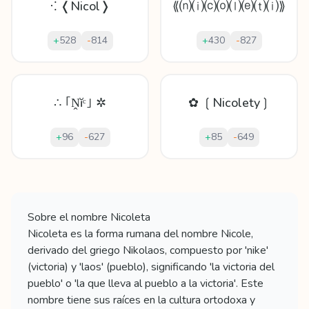
⁖ ❬Nicol❭
⟪⒩⒤⒞⒪⒧⒠⒯⒤⟫
+
528
-
814
+
430
-
827
∴ ｢Ṋĭᶜ｣ ✲
✿ ❲Nicolety❳
+
96
-
627
+
85
-
649
Mostrando
60
apodos para
Nicoleta
Sobre el nombre
Nicoleta
Nicoleta es la forma rumana del nombre Nicole,
derivado del griego Nikolaos, compuesto por 'nike'
(victoria) y 'laos' (pueblo), significando 'la victoria del
pueblo' o 'la que lleva al pueblo a la victoria'. Este
nombre tiene sus raíces en la cultura ortodoxa y