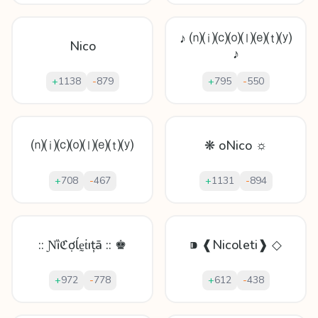
♪ ⒩⒤⒞⒪⒧⒠⒯⒴
Nico
♪
+
1138
-
879
+
795
-
550
⒩⒤⒞⒪⒧⒠⒯⒴
❋ oNico ☼
+
708
-
467
+
1131
-
894
:: Ɲȉℭợĺḛṫıțā :: ♚
⁍ ❰Nicoleti❱ ◇
+
972
-
778
+
612
-
438