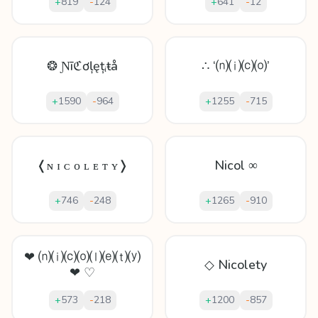
+
819
-
124
+
641
-
12
❂ Ɲīℭơļęțᵢŧå
∴ ‘⒩⒤⒞⒪’
+
1590
-
964
+
1255
-
715
❬ɴ ɪ ᴄ ᴏ ʟ ᴇ ᴛ ʏ❭
Nicol ∞
+
746
-
248
+
1265
-
910
❤ ⒩⒤⒞⒪⒧⒠⒯⒴
◇ Nicolety
❤ ♡
+
573
-
218
+
1200
-
857