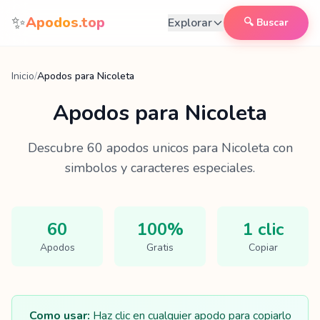
Saltar al contenido
✨
Apodos.top
Explorar
🔍 Buscar
Inicio
/
Apodos para Nicoleta
Apodos para
Nicoleta
Descubre
60
apodos unicos para
Nicoleta
con
simbolos y caracteres especiales.
60
100%
1 clic
Apodos
Gratis
Copiar
Como usar:
Haz clic en cualquier apodo para copiarlo