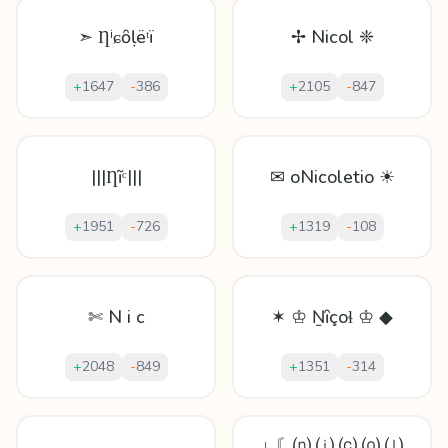
➣ Ƞⁱɕȏḷëᵗï
✢ Nicol ❈
+
1647
-
386
+
2105
-
847
|||Ƞĩᶜ|||
✉ oNicoletio ☀
+
1951
-
726
+
1319
-
108
✄ N i c
✶ ♔ Ṉȋçoɬ ♔ ◆
+
2048
-
849
+
1351
-
314
↓ 〘⒩ ⒤ ⒞ ⒪ ⒧