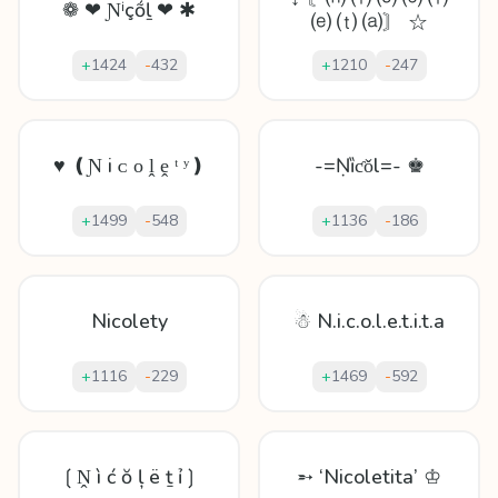
❁ ❤ Ɲⁱçṍḻ ❤ ✱
⒠ ⒯ ⒜〙 ☆
+
1424
-
432
+
1210
-
247
♥ ❪Ɲ і ᴄ ᴏ ḽ ḙ ᵗ ʸ❫
-=Ṇȉƈǒl=- ♚
+
1499
-
548
+
1136
-
186
Nicolety
☃ N.i.c.o.l.e.t.i.t.a
+
1116
-
229
+
1469
-
592
❲Ṋ ì ć ŏ ļ ë ṯ ỉ❳
➵ ‘Nicoletita’ ♔