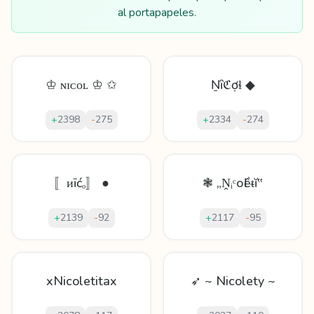
al portapapeles.
♔ ɴɪᴄᴏʟ ♔ ✩
Ṉȋℭợɬ ◆
+
2398
-
275
+
2334
-
274
〚ᴎīćₒ〛 ●
❃ „Ṋᵢᶜоӏềᵵĭ‟
+
2139
-
92
+
2117
-
95
xNicoletitax
➶ ~ Nicolety ~