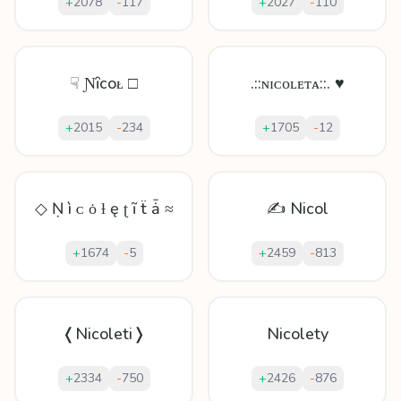
+
2078
-
117
+
2027
-
110
☟ Ɲȋсoᴌ □
.::ɴɪᴄᴏʟᴇᴛᴀ::. ♥
+
2015
-
234
+
1705
-
12
◇ Ṇ ì ᴄ ȯ ƚ ę ʈ ĩ ẗ ǡ ≈
✍ Nicol
+
1674
-
5
+
2459
-
813
❬Nicoleti❭
Nicolety
+
2334
-
750
+
2426
-
876