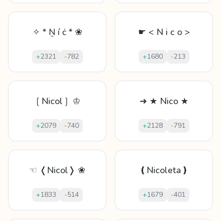
✧ * Ṉ í ċ * ❀
☛ < N i c o >
+
2321
-
782
+
1680
-
213
❲Nicol❳ ♔
➜ ★ Nico ★
+
2079
-
740
+
2128
-
791
☜ ❬Nicol❭ ❀
❪Nicoleta❫
+
1833
-
514
+
1679
-
401