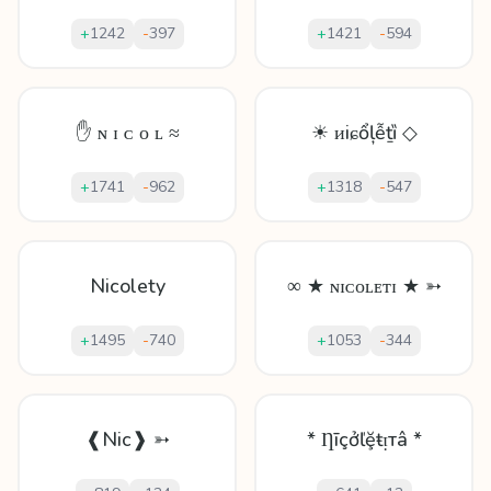
+
1242
-
397
+
1421
-
594
✋ ɴ ɪ ᴄ ᴏ ʟ ≈
☀ ᴎiɕổļễṯȉ ◇
+
1741
-
962
+
1318
-
547
Nicolety
∞ ★ ɴɪᴄᴏʟᴇᴛɪ ★ ➳
+
1495
-
740
+
1053
-
344
❰Nic❱ ➳
* Ƞīçởľḝŧᴉтâ *