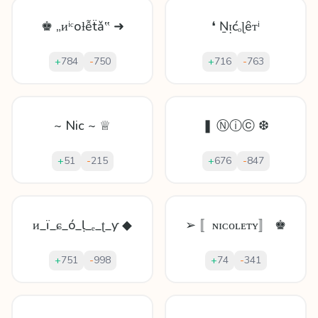
♚ „ᴎⁱᶜоƚễẗǎ‟ ➜
❛ Ṉᴉćₒɭȇᴛⁱ
+
784
-
750
+
716
-
763
~ Nic ~ ♕
❚ Ⓝⓘⓒ ❆
+
51
-
215
+
676
-
847
ᴎ_ï_ɕ_ó_ḷ_ₑ_ʈ_ƴ ◆
➢ 〚ɴɪᴄᴏʟᴇᴛʏ〛 ♚
+
751
-
998
+
74
-
341