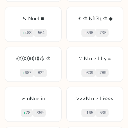
➷ Noel ■
✶ ♔ Ṉȍëlḭ ♔ ◆
+
468
-
564
+
598
-
735
‹⒩⒪⒠⒧⒴› ♔
∵ N o e l l y ≈
+
667
-
822
+
609
-
789
➣ oNoelio
>>>N o e l i<<<
+
78
-
359
+
165
-
539