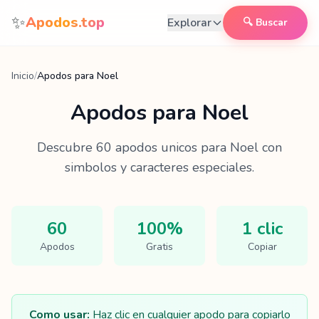
Saltar al contenido
✨
Apodos.top
Explorar
🔍 Buscar
Inicio
/
Apodos para Noel
Apodos para
Noel
Descubre
60
apodos unicos para
Noel
con
simbolos y caracteres especiales.
60
100%
1 clic
Apodos
Gratis
Copiar
Como usar:
Haz clic en cualquier apodo para copiarlo