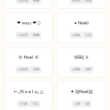
+
1074
-
698
+
910
-
535
❤ ɴᴏᴇʟɪ ❤ □
• Noeli
+
1137
-
898
+
266
-
112
♔ Noel ♔
Ṇṏễḻ ♕
+
1035
-
936
+
399
-
387
➵ ⸤N o e l y⸥ △
✦ |||Noel|||
+
718
-
721
+
39
-
54