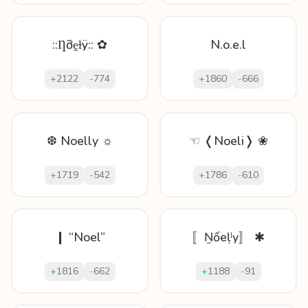
::Ƞỡḛɫÿ:: ✿
N.o.e.l
+
2122
-
774
+
1860
-
666
❆ Noelly ☼
☜ ❬Noeli❭ ❀
+
1719
-
542
+
1786
-
610
❙ “Noel”
〚Ṉốеḷˡy〛 ✱
+
1816
-
662
+
1188
-
91