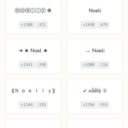
Ⓝⓞⓔⓛⓛⓨ ❇
Noeli
+
1386
-
321
+
1458
-
470
➜ ★ Noel ★
→ Noeli
+
1341
-
358
+
1088
-
116
⸨Ｎ ｏ ｅ ｌ ｌ ｙ⸩
➶ ᴎṏềɬỳ ♕
+
1246
-
330
+
1764
-
915