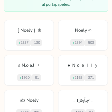
al portapapeles.
❲Noely❳ ♔
Noely ∞
+
2337
-
130
+
2394
-
503
✊ N.o.e.l.i ≈
● Ｎｏｅｌｌｙ
+
1920
-
91
+
2163
-
371
✍ Noely
_ Ƞợȩḹŀƴ _