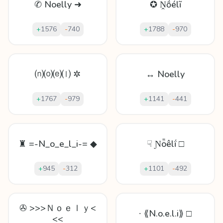
✆ Noelly ➜
✪ Ṋṍélĩ
+
1576
-
740
+
1788
-
970
⒩⒪⒠⒧ ✲
↔ Noelly
+
1767
-
979
+
1141
-
441
♜ =-N_o_e_l_i-= ◆
☟ Ɲȫêlḯ □
+
945
-
312
+
1101
-
492
✇ >>>Ｎｏｅｌｙ<
∙ ⟪N.o.e.l.i⟫ □
<<