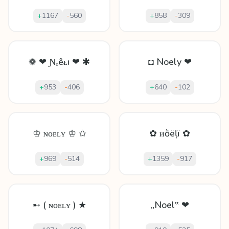
+
1167
-
560
+
858
-
309
❁ ❤ Ɲₒêᴌı ❤ ✱
◘ Noely ❤
+
953
-
406
+
640
-
102
♔ ɴᴏᴇʟʏ ♔ ✩
✿ ᴎṑëḷï ✿
+
969
-
514
+
1359
-
917
➸ ( ɴᴏᴇʟʏ ) ★
„Noel‟ ❤