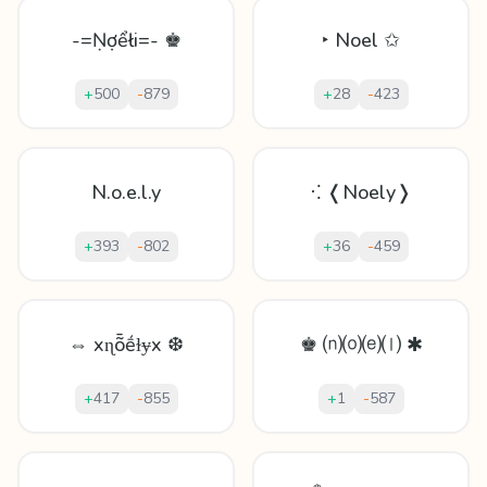
-=Ṇợểłi=- ♚
‣ Noel ✩
+
500
-
879
+
28
-
423
N.o.e.l.y
⁖ ❬Noely❭
+
393
-
802
+
36
-
459
⇔ xɳȭḗɫɏx ❆
♚ ⒩⒪⒠⒧ ✱
+
417
-
855
+
1
-
587