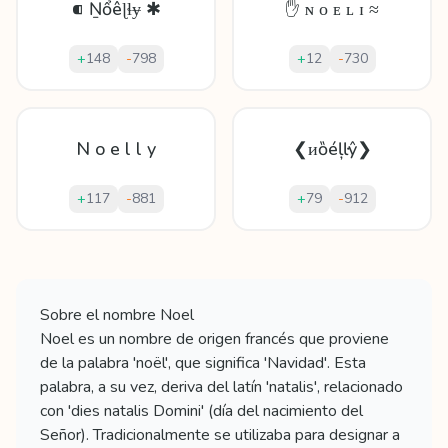
⁌ Ṉổêɭɬɏ ✱
✋ ɴ ᴏ ᴇ ʟ ɪ ≈
+
148
-
798
+
12
-
730
N o e l l y
❮ᴎȍéļŀŷ❯
+
117
-
881
+
79
-
912
Mostrando
60
apodos para
Noel
Sobre el nombre
Noel
Noel es un nombre de origen francés que proviene
de la palabra 'noël', que significa 'Navidad'. Esta
palabra, a su vez, deriva del latín 'natalis', relacionado
con 'dies natalis Domini' (día del nacimiento del
Señor). Tradicionalmente se utilizaba para designar a