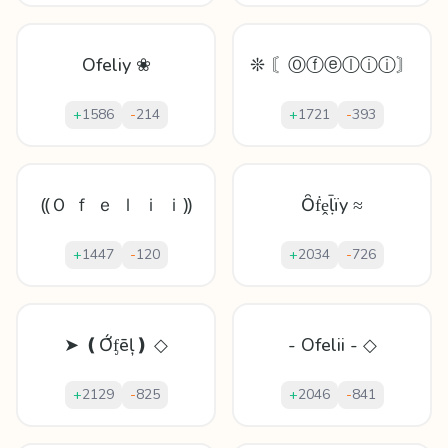
Ofeliy ❀
❊ 〘Ⓞⓕⓔⓛⓘⓘ〙
+
1586
-
214
+
1721
-
393
⸨Ｏ ｆ ｅ ｌ ｉ ｉ⸩
Ȏḟḙḹïy ≈
+
1447
-
120
+
2034
-
726
➤ ❪Ớᶂēļ❫ ◇
- Ofelii - ◇
+
2129
-
825
+
2046
-
841