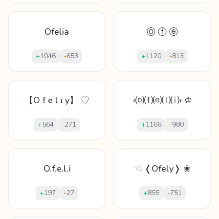
Ofelia
Ⓞ ⓕ ⓔ
+
1046
-
653
+
1120
-
813
【O f e l i y】 ♡
‹⒪⒡⒠⒧⒤› ♔
+
564
-
271
+
1166
-
980
O.f.e.l.i
☜ ❬Ofely❭ ❀
+
197
-
27
+
855
-
751