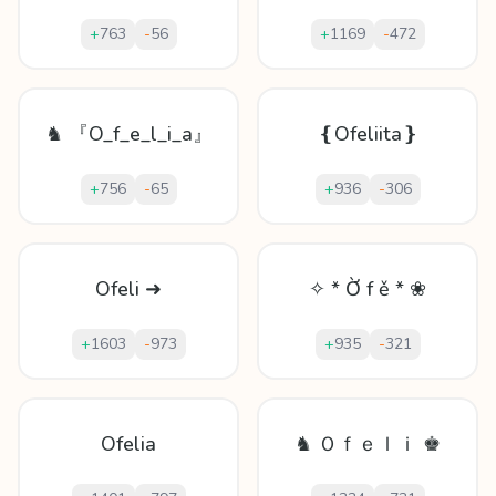
+
763
-
56
+
1169
-
472
♞ 『O_f_e_l_i_a』
❴Ofeliita❵
+
756
-
65
+
936
-
306
Ofeli ➜
✧ * Ờ f ě * ❀
+
1603
-
973
+
935
-
321
Ofelia
♞ Ｏｆｅｌｉ ♚