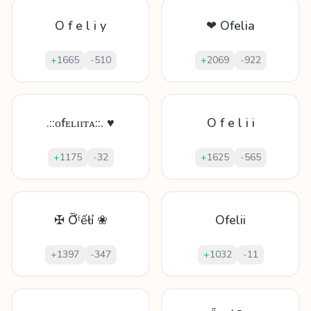
O f e l i y
❤ Ofelia
+
1665
-
510
+
2069
-
922
.::ᴏfᴇʟɪɪᴛᴀ::. ♥
O f e l i i
+
1175
-
32
+
1625
-
565
✠ Ỡᶠếłỉ ❀
Ofelii
+
1397
-
347
+
1032
-
11