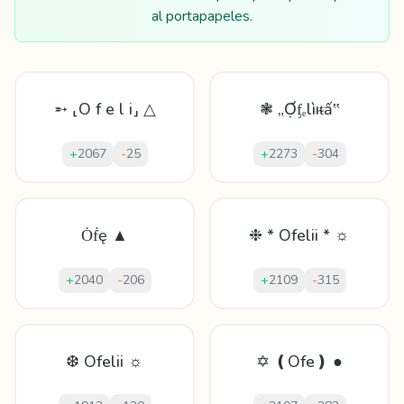
al portapapeles.
➵ ⸤O f e l i⸥ △
❃ „Ợᶂₑlìıᵵấ‟
+
2067
-
25
+
2273
-
304
Ȯḟę ▲
❉ * Ofelii * ☼
+
2040
-
206
+
2109
-
315
❆ Ofelii ☼
✡ ❪Ofe❫ ●