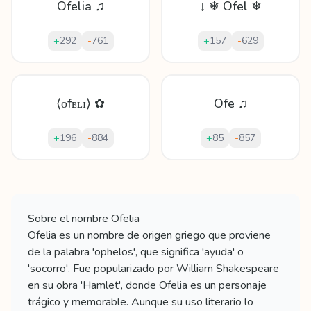
Ofelia ♫
↓ ❄ Ofel ❄
+
292
-
761
+
157
-
629
⟨ᴏfᴇʟɪ⟩ ✿
Ofe ♫
+
196
-
884
+
85
-
857
Mostrando
60
apodos para
Ofelia
Sobre el nombre
Ofelia
Ofelia es un nombre de origen griego que proviene
de la palabra 'ophelos', que significa 'ayuda' o
'socorro'. Fue popularizado por William Shakespeare
en su obra 'Hamlet', donde Ofelia es un personaje
trágico y memorable. Aunque su uso literario lo