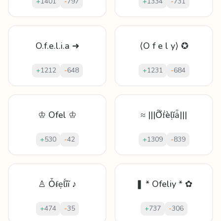
+
1401
-
797
+
1334
-
731
O.f.e.l.i.a ➜
⟨O f e l y⟩ ✪
+
1212
-
648
+
1231
-
684
♔ Ofel ♔
≈ |||Ỡḟèḷĭǡ|||
+
530
-
42
+
1309
-
839
♙ Ȱᵮẹĺȉĩ ♪
❚ * Ofeliy * ✿
+
474
-
35
+
737
-
306