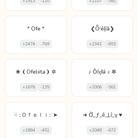
+
1913
-
120
+
2107
-
382
* Ofe *
❮Ṏᶠéļĩā❯
+
2474
-
769
+
2342
-
653
❀ ❨Ofeliita❩ ✲
♪ Ȍḟȩӏīá ♪ ❇
+
1676
-
135
+
2006
-
561
☟ ::Ｏｆｅｌｉ:: ➤
➜ Ờ_ƒ_ḗ_ӏ_ḯ_ỵ ♥
+
1864
-
451
+
2048
-
672