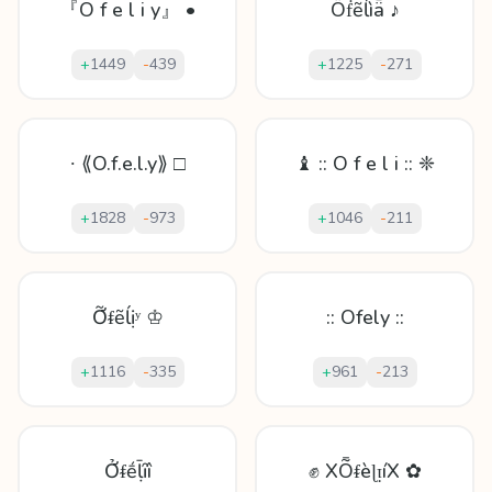
『O f e l i y』 •
Ȫḟẽĺìǟ ♪
+
1449
-
439
+
1225
-
271
∙ ⟪O.f.e.l.y⟫ □
♝ :: O f e l i :: ❈
+
1828
-
973
+
1046
-
211
Ỡᵮẽĺịʸ ♔
:: Ofely ::
+
1116
-
335
+
961
-
213
Ởᵮḗḹȋî
✊ XȬᵮèɭᴉíX ✿