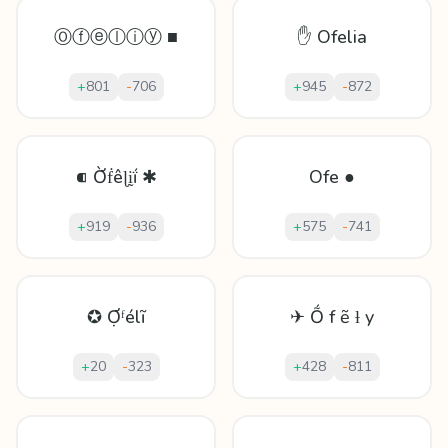
Ⓞⓕⓔⓛⓘⓨ ■
✋ Ofelia
+
801
-
706
+
945
-
872
⁌ Ờḟêɭḭḯ ✱
Ofe ●
+
919
-
936
+
575
-
741
✪ Ợᶠélĩ
✈ Ṍ f ẽ ƚ y
+
20
-
323
+
428
-
811