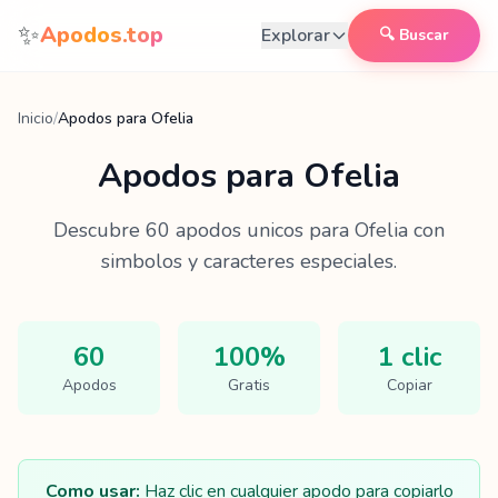
Saltar al contenido
✨
Apodos.top
Explorar
🔍 Buscar
Inicio
/
Apodos para Ofelia
Apodos para
Ofelia
Descubre
60
apodos unicos para
Ofelia
con
simbolos y caracteres especiales.
60
100%
1 clic
Apodos
Gratis
Copiar
Como usar:
Haz clic en cualquier apodo para copiarlo