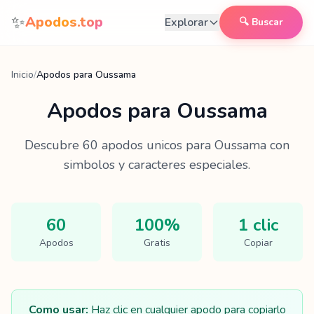
Saltar al contenido
✨
Apodos.top
Explorar
🔍 Buscar
Inicio
/
Apodos para Oussama
Apodos para
Oussama
Descubre
60
apodos unicos para
Oussama
con
simbolos y caracteres especiales.
60
100%
1 clic
Apodos
Gratis
Copiar
Como usar:
Haz clic en cualquier apodo para copiarlo