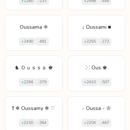
+
2280
-
233
+
2488
-
446
Oussama ❈
↓ Oussami ■
+
2490
-
481
+
2255
-
272
♞ Ｏｕｓｓａ ♚
⁙ Ous ♚
+
2284
-
379
+
2410
-
507
❗ ❄ Oussamy ❄ ♡
- Oussa - ♔
+
2150
-
364
+
2204
-
467