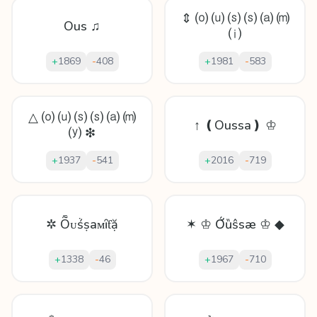
⇕ ⒪ ⒰ ⒮ ⒮ ⒜ ⒨
Ous ♫
⒤
+
1869
-
408
+
1981
-
583
△ ⒪ ⒰ ⒮ ⒮ ⒜ ⒨
↑ ❪Oussa❫ ♔
⒴ ❇
+
1937
-
541
+
2016
-
719
✲ Ȭᴜṥṣaᴍȋƭặ
✶ ♔ Ớȕŝsæ ♔ ◆
+
1338
-
46
+
1967
-
710