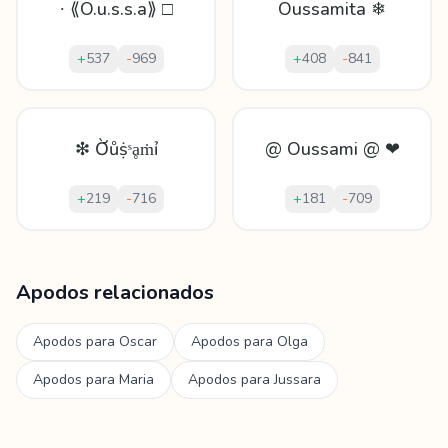
∙ ⟪O.u.s.s.a⟫ □
Oussamita ❄
+
537
-
969
+
408
-
841
❇ Ờůṩˢḁṁỉ
@ Oussami @ ❤
+
219
-
716
+
181
-
709
Mostrando
60
apodos para
Oussama
Apodos relacionados
Apodos para
Oscar
Apodos para
Olga
Apodos para
Maria
Apodos para
Jussara