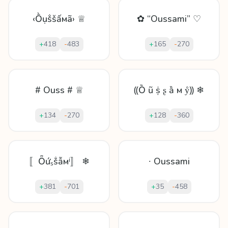
‹Ṑụṧšấмã› ♕
✿ “Oussami” ♡
+
418
-
483
+
165
-
270
# Ouss # ♕
⸨Ȍ ũ ṩ ʂ ȁ м ẙ⸩ ❄
+
134
-
270
+
128
-
360
〚Ȫứₛṧẫмⁱ〛 ❄
∙ Oussami
+
381
-
701
+
35
-
458