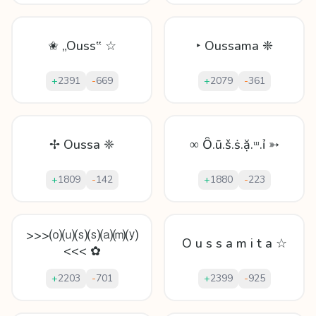
✬ „Ouss‟ ☆
‣ Oussama ❈
+
2391
-
669
+
2079
-
361
✢ Oussa ❈
∞ Ȏ.ū.š.ṡ.ặ.ᵚ.ỉ ➳
+
1809
-
142
+
1880
-
223
>>>⒪⒰⒮⒮⒜⒨⒴
O u s s a m i t a ☆
<<< ✿
+
2203
-
701
+
2399
-
925