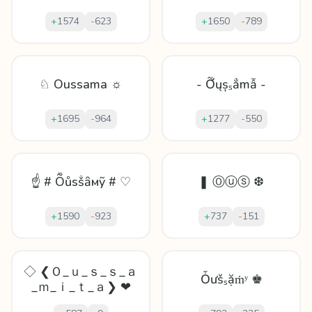
+
1574
-
623
+
1650
-
789
♘ Oussama ☼
- Ỡųșₛẳmẫ -
+
1695
-
964
+
1277
-
550
☝ # Ȭůѕṧȃмỹ # ♡
❚ Ⓞⓤⓢ ❆
+
1590
-
923
+
737
-
151
◇ ❮Ｏ_ｕ_ｓ_ｓ_ａ
Ȱưšₛặṁʸ ♚
_ｍ_ｉ_ｔ_ａ❯ ❤