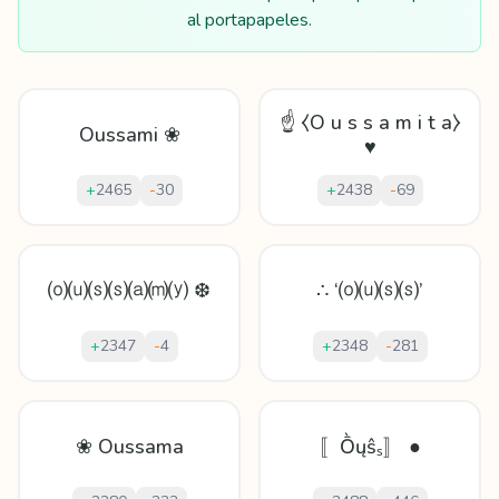
al portapapeles.
☝ ⧼O u s s a m i t a⧽
Oussami ❀
♥
+
2465
-
30
+
2438
-
69
⒪⒰⒮⒮⒜⒨⒴ ❆
∴ ‘⒪⒰⒮⒮’
+
2347
-
4
+
2348
-
281
❀ Oussama
〚Ṑųŝₛ〛 ●