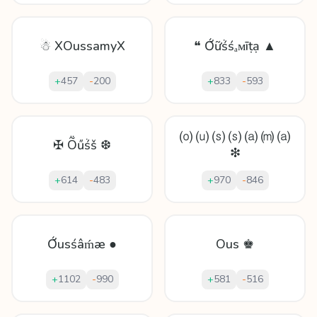
☃ XOussamyX
❝ Ớữṥśₐᴍīṭạ ▲
+
457
-
200
+
833
-
593
⒪ ⒰ ⒮ ⒮ ⒜ ⒨ ⒜
✠ Ṏűṥš ❆
❇
+
614
-
483
+
970
-
846
Ớuѕśâḿæ ●
Ous ♚
+
1102
-
990
+
581
-
516