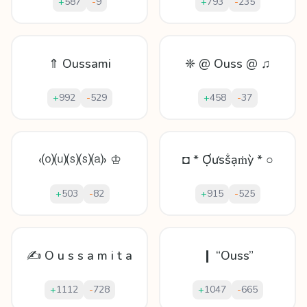
+
587
-
9
+
793
-
235
⇑ Oussami
❈ @ Ouss @ ♫
+
992
-
529
+
458
-
37
‹⒪⒰⒮⒮⒜› ♔
◘ * Ợưsṧạṁỳ * ○
+
503
-
82
+
915
-
525
✍ O u s s a m i t a
❙ “Ouss”
+
1112
-
728
+
1047
-
665