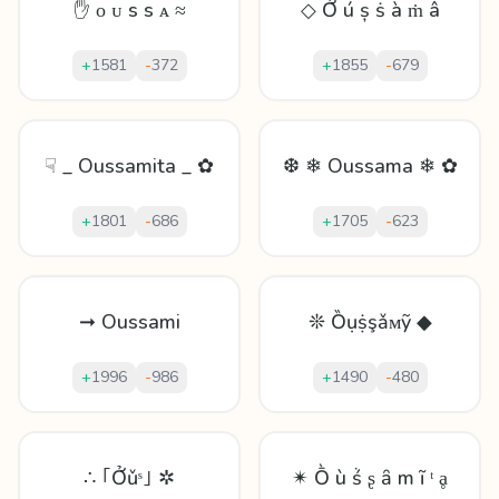
✋ ᴏ ᴜ s s ᴀ ≈
◇ Ở ú ș ṡ à ṁ â
+
1581
-
372
+
1855
-
679
☟ _ Oussamita _ ✿
❆ ❄ Oussama ❄ ✿
+
1801
-
686
+
1705
-
623
➞ Oussami
❊ Ȍụṩşǎᴍỹ ◆
+
1996
-
986
+
1490
-
480
∴ ｢Ởǔˢ｣ ✲
✴ Ṑ ù ṥ ʂ ȃ m ĩ ᵗ ḁ