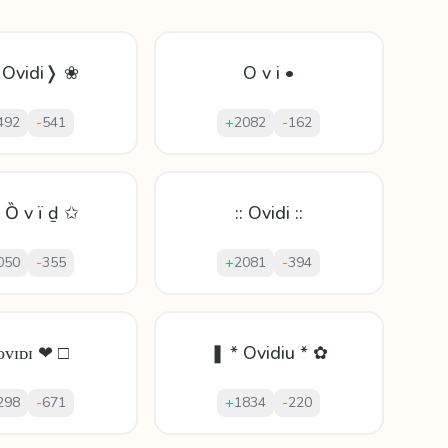
Ovidi❭ ❀
O v i •
492
-
541
+
2082
-
162
 Ȍ v ï ḏ ✩
:: Ovidi ::
050
-
355
+
2081
-
394
ᴏᴠɪᴅɪ ❤ □
❚ * Ovidiu * ✿
298
-
671
+
1834
-
220