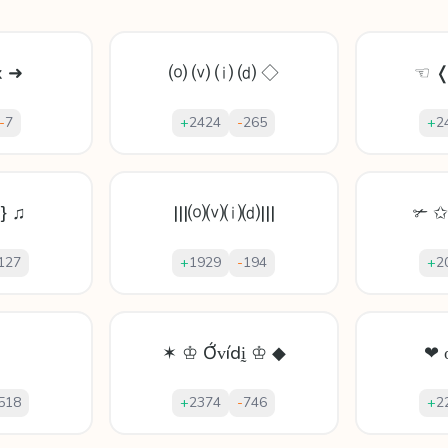
x ➜
⒪ ⒱ ⒤ ⒟ ◇
☜ ❬
-
7
+
2424
-
265
+
2
} ♫
|||⒪⒱⒤⒟|||
✃ ✩
127
+
1929
-
194
+
2
✶ ♔ Ớᴠídḭ ♔ ◆
❤ 
518
+
2374
-
746
+
2