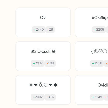
Ovi
xỢʌіƌĩų
+
2440
-
28
+
2206
✍ O.v.i.d.i ❀
{ Ⓞⓥⓘ 
+
2037
-
198
+
1918
-
❁ ❤ Ȭᵥíƌı ❤ ✱
Ovidi
+
2002
-
316
+
2149
-