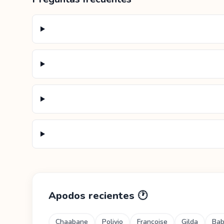
Apodos recientes
🕐
Chaabane
Polivio
Françoise
Gilda
Ba