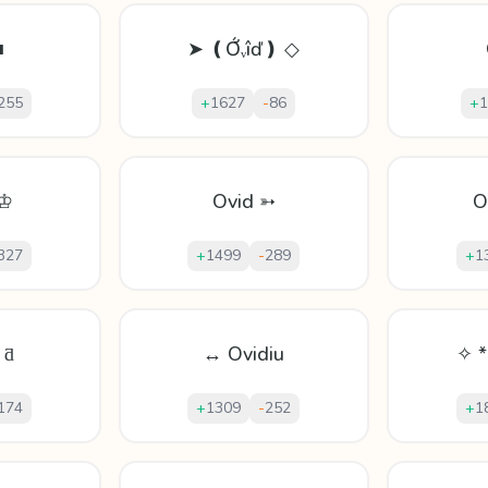
■
➤ ❪Ớᵥîď❫ ◇
255
+
1627
-
86
+
1
 ♔
Ovid ➳
O
327
+
1499
-
289
+
1
 ƌ
↔ Ovidiu
✧ *
174
+
1309
-
252
+
1