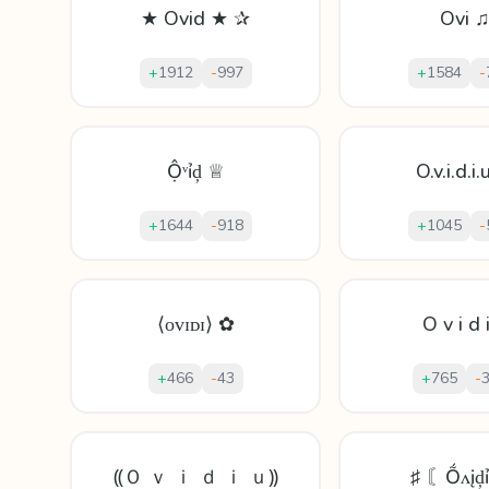
★ Ovid ★ ✰
Ovi 
+
1912
-
997
+
1584
-
Ộᵛỉḑ ♕
O.v.i.d.i
+
1644
-
918
+
1045
-
⟨ᴏᴠɪᴅɪ⟩ ✿
O v i d 
+
466
-
43
+
765
-
⸨Ｏ ｖ ｉ ｄ ｉ ｕ⸩
♯ 〘Ṍʌįḑ