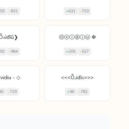
55
-
831
+
631
-
720
Ṏʌìđĩů❯
Ⓞⓥⓘⓓⓘⓤ ❇
92
-
964
+
205
-
527
vidiu - ◇
<<<Ṏᵥіďīυ>>>
90
-
729
+
90
-
782