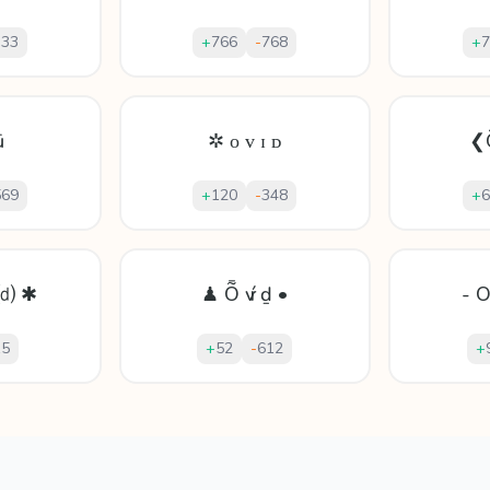
333
+
766
-
768
+
7
ū
✲ ᴏ ᴠ ɪ ᴅ
❮
569
+
120
-
348
+
6
⒟ ✱
♟ Ȭ ѵ í ḏ •
- O
15
+
52
-
612
+