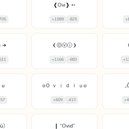
♫
❰Ovi❱ ➳
705
+
1589
-
825
+
.u ➜
❨Ⓞⓥⓘ❩
511
+
1166
-
683
+
1
i u
oＯ ｖ ｉ ｄ ｉ ｕo
„
357
+
609
-
413
+
4
ỉū〙
❙ “Ovid”