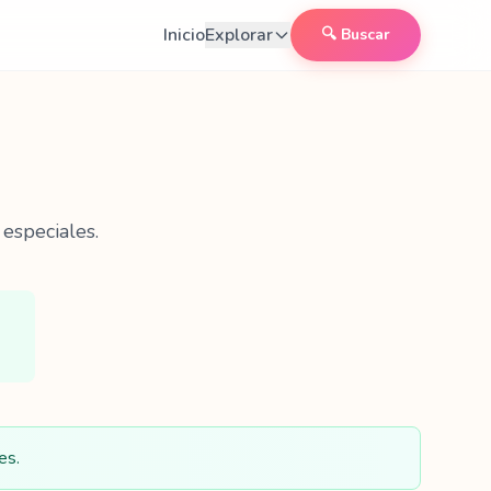
Inicio
Explorar
🔍 Buscar
especiales.
es.