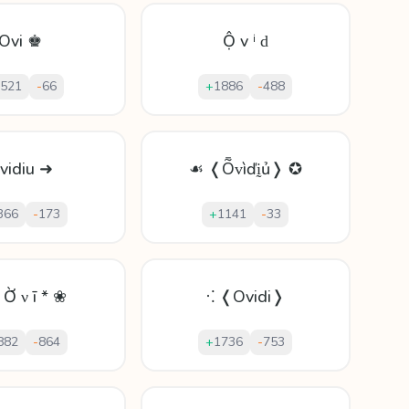
Ovi ♚
Ộ v ⁱ ԁ
521
-
66
+
1886
-
488
vidiu ➜
☙ ❬Ȭᴠìďḭủ❭ ✪
366
-
173
+
1141
-
33
 Ờ ν ī * ❀
⁖ ❬Ovidi❭
882
-
864
+
1736
-
753