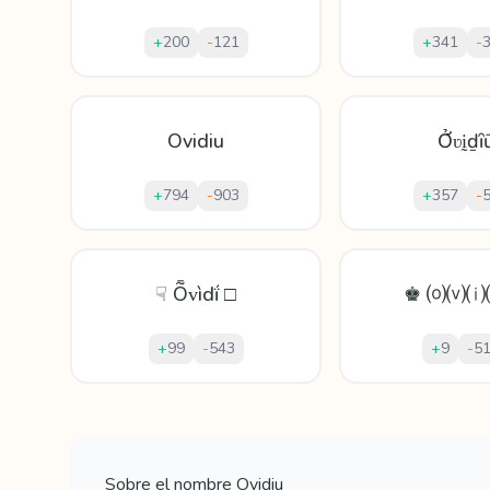
+
200
-
121
+
341
-
Ovidiu
Ởʋḭḏȋ
+
794
-
903
+
357
-
☟ Ȭᴠìdḯ □
♚ ⒪⒱⒤
+
99
-
543
+
9
-
5
Mostrando
60
apodos para
Ovidiu
Sobre el nombre
Ovidiu