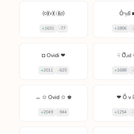
⒪⒱⒤⒟
Ȱᵛᴉԁȉ 
+
1631
-
77
+
1806
-
◘ Ovidi ❤
☟ Ỡᵥıԁ
+
2011
-
625
+
1688
-
↔ ✩ Ovid ✩ ♚
❤ Ṍ v ỉ
+
2049
-
944
+
1254
-