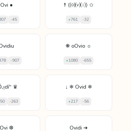
Ovi ●
☨ ⟨⒪⒱⒤⟩ ✩
807
-
45
+
761
-
32
Ovidiu
❋ oOvio ☼
378
-
907
+
1080
-
655
Ȏᵥᴉdí‟ ♛
↓ ❄ Ovid ❄
50
-
263
+
217
-
56
Ovi ❆
Ovidi ➜