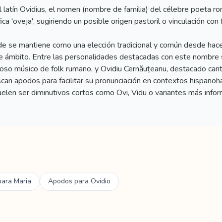
 latín Ovidius, el nomen (nombre de familia) del célebre poeta 
fica 'oveja', sugiriendo un posible origen pastoril o vinculación co
e se mantiene como una elección tradicional y común desde hace
te ámbito. Entre las personalidades destacadas con este nombre 
tuoso músico de folk rumano, y Ovidiu Cernăuțeanu, destacado canta
an apodos para facilitar su pronunciación en contextos hispano
len ser diminutivos cortos como Ovi, Vidu o variantes más infor
para
Maria
Apodos para
Ovidio