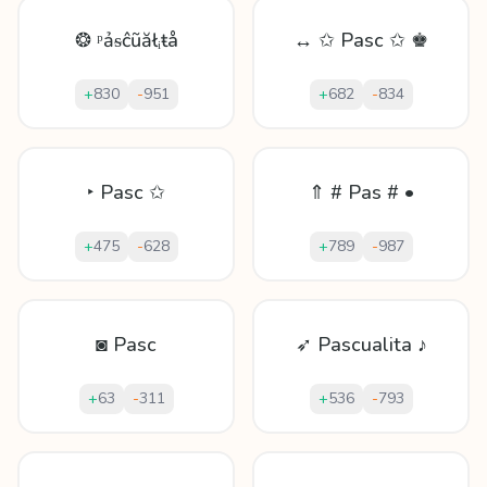
❂ ᵖảᵴĉũăłᵢŧå
↔ ✩ Pasc ✩ ♚
+
830
-
951
+
682
-
834
‣ Pasc ✩
⇑ # Pas # •
+
475
-
628
+
789
-
987
◙ Pasc
➶ Pascualita ♪
+
63
-
311
+
536
-
793