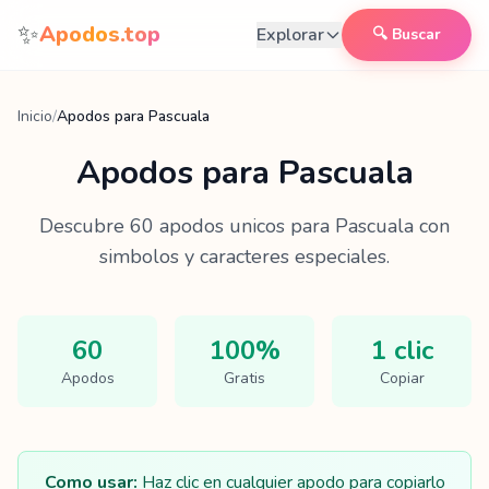
Saltar al contenido
✨
Apodos.top
Explorar
🔍 Buscar
Inicio
/
Apodos para Pascuala
Apodos para
Pascuala
Descubre
60
apodos unicos para
Pascuala
con
simbolos y caracteres especiales.
60
100%
1 clic
Apodos
Gratis
Copiar
Como usar:
Haz clic en cualquier apodo para copiarlo