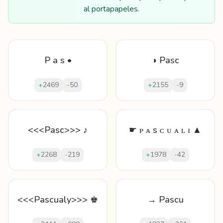
al portapapeles.
P a s •
◑ Pasc
+
2469
-
50
+
2155
-
9
<<<Pasc>>> ♪
☛ ᴘ ᴀ s ᴄ ᴜ ᴀ ʟ ɪ ▲
+
2268
-
219
+
1978
-
42
<<<Pascualy>>> ♚
→ Pascu