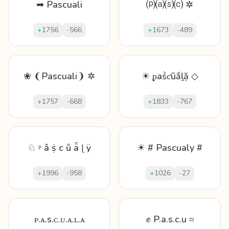
➡ Pascuali
⒫⒜⒮⒞ ✲
+
1756
-
566
+
1673
-
489
❀ ❨Pascuali❩ ✲
☀ ᵱaṥƈũắḻặ ◇
+
1757
-
668
+
1833
-
767
♘ ᵖ â ṩ c ů ǟ ɭ ÿ
☀ # Pascualy #
+
1996
-
958
+
1026
-
27
ᴘ.ᴀ.s.ᴄ.ᴜ.ᴀ.ʟ.ᴀ
✊ P.a.s.c.u ≈