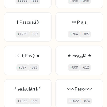
+
1565
-
898
+
949
-
349
❪Pascuali❫
✄ P a s
+
1279
-
883
+
704
-
385
✡ ❪Pas❫ ●
★ ᵖαşçᵤₐɬã ★
+
827
-
523
+
809
-
612
* ᴘạŝɕūȃŀᴉтâ *
>>>Pasc<<<
+
1082
-
889
+
1022
-
876