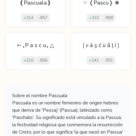
❴Pascuala❵
☜ ❬Pascu❭ ❀
+
314
-
857
+
332
-
908
➵ ⸤P a s c u⸥ △
❲ᴘ á ş ć ü ã ḻ ỉ❳
+
210
-
856
+
141
-
951
Mostrando
60
apodos para
Pascuala
Sobre el nombre
Pascuala
Pascuala es un nombre femenino de origen hebreo
que deriva de 'Pessaj' (Pascua), latinizado como
'Paschalis'. Su significado está vinculado a la Pascua,
la festividad religiosa que conmemora la resurrección
de Cristo, por lo que significa 'la que nació en Pascua'