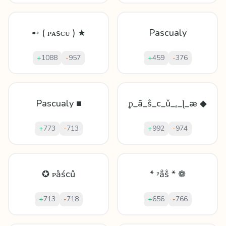
➸ ( ᴘᴀsᴄᴜ ) ★
Pascualy
+
1088
-
957
+
459
-
376
Pascualy ■
ᵱ_ā_ṧ_с_ǔ_ₐ_ɭ_æ ◆
+
773
-
713
+
992
-
974
✪ ᴘȁścű
* ᵖẳṧ * ❁
+
713
-
718
+
656
-
766