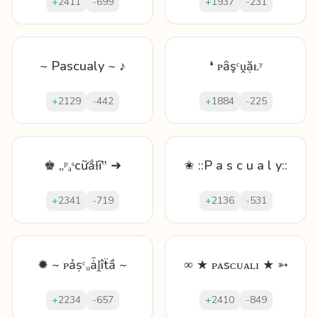
+
2411
-
699
+
1937
-
231
~ Pascualy ~ ♪
❛ ᴘȃşᶜṷặᴌʸ
+
2129
-
442
+
1884
-
225
♚ „ᵖₐˢcữắɫĩ‟ ➜
✬ ::P a s c u a l y::
+
2341
-
719
+
2136
-
531
✹ ~ ᴘảṣᶜᵤǡḽîẗầ ~
∞ ★ ᴘᴀsᴄᴜᴀʟɪ ★ ➳
+
2234
-
657
+
2410
-
849