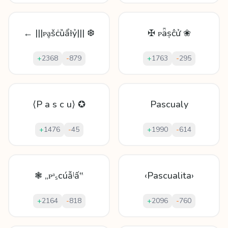
← |||ᴘḁšċȕẩɫỷ||| ❆
✠ ᴘǟṣĉử ❀
+
2368
-
879
+
1763
-
295
⟨P a s c u⟩ ✪
Pascualy
+
1476
-
45
+
1990
-
614
❃ „ᴘᵃₛcúẫᶪấ‟
‹Pascualita›
+
2164
-
818
+
2096
-
760