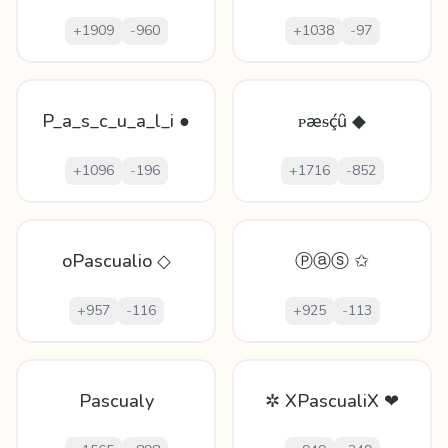
+
1909
-
960
+
1038
-
97
P_a_s_c_u_a_l_i ●
ᴘæᵴḉȗ ◆
+
1096
-
196
+
1716
-
852
oPascualio ◇
Ⓟⓐⓢ ✩
+
957
-
116
+
925
-
113
Pascualy
✲ XPascualiX ❤