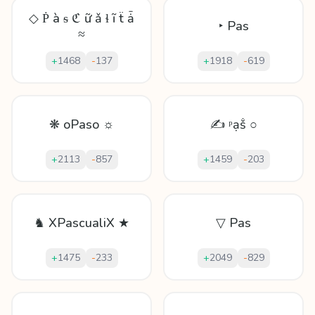
◇ Ṗ à ᵴ ℭ ữ ǎ ɬ ĩ ẗ ǡ
‣ Pas
≈
+
1468
-
137
+
1918
-
619
❋ oPaso ☼
✍ ᵖạṧ ○
+
2113
-
857
+
1459
-
203
♞ XPascualiX ★
▽ Pas
+
1475
-
233
+
2049
-
829