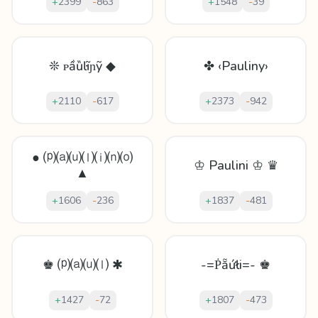
+
2399
-
863
+
1548
-
39
❊ ᴘầȕŀĩɲỹ ◆
✤ ‹Pauliny›
+
2110
-
617
+
2373
-
942
● ⒫⒜⒰⒧⒤⒩⒪
♔ Paulini ♔ ♛
▲
+
1606
-
236
+
1837
-
481
♚ ⒫⒜⒰⒧ ✱
-=Ṗẵứłi=- ♚
+
1427
-
72
+
1807
-
473