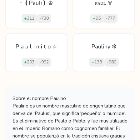
↑ ❪Pauli❫ ♔
ᴘᴀᴜʟ ♛
+
311
-
730
+
95
-
777
P a u l i n i t o ☆
Pauliny ❇
+
203
-
992
+
138
-
980
Mostrando
60
apodos para
Paulino
Sobre el nombre
Paulino
Paulino es un nombre masculino de origen latino que
deriva de 'Paulus', que significa 'pequeño' o 'humilde'.
Es el diminutivo de Paulo o Pablo, y fue muy utilizado
en el Imperio Romano como cognomen familiar. El
nombre se popularizó en la tradición cristiana gracias