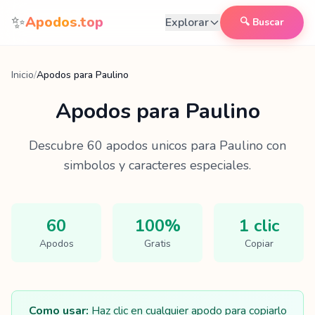
Saltar al contenido
✨
Apodos.top
Explorar
🔍 Buscar
Inicio
/
Apodos para Paulino
Apodos para
Paulino
Descubre
60
apodos unicos para
Paulino
con
simbolos y caracteres especiales.
60
100%
1 clic
Apodos
Gratis
Copiar
Como usar:
Haz clic en cualquier apodo para copiarlo