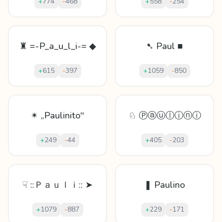
+
774
-
468
+
558
-
254
♜ =-P_a_u_l_i-= ◆
➷ Paul ■
+
615
-
397
+
1059
-
850
✴ „Paulinito‟
♘ Ⓟⓐⓤⓛⓘⓝⓘ
+
249
-
44
+
405
-
203
☟ ::Ｐａｕｌｉ:: ➤
❚ Paulino
+
1079
-
887
+
229
-
171