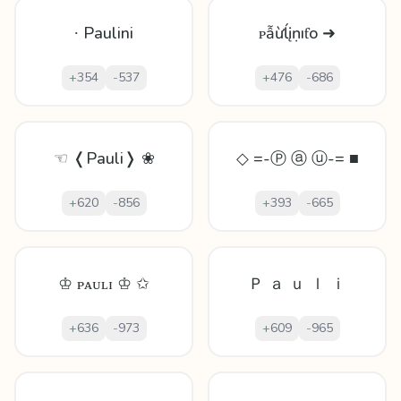
∙ Paulini
ᴘẫừĺįṇıƭo ➜
+
354
-
537
+
476
-
686
☜ ❬Pauli❭ ❀
◇ =-Ⓟ ⓐ ⓤ-= ■
+
620
-
856
+
393
-
665
♔ ᴘᴀᴜʟɪ ♔ ✩
Ｐ ａ ｕ ｌ ｉ
+
636
-
973
+
609
-
965