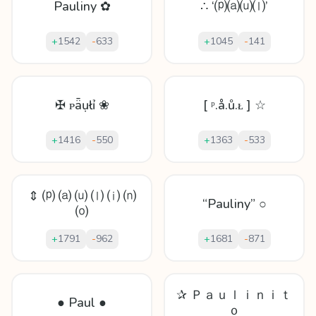
Pauliny ✿
∴ ‘⒫⒜⒰⒧’
+
1542
-
633
+
1045
-
141
✠ ᴘǟụłỉ ❀
[ ᵖ.å.ů.ᴌ ] ☆
+
1416
-
550
+
1363
-
533
⇕ ⒫ ⒜ ⒰ ⒧ ⒤ ⒩
“Pauliny” ○
⒪
+
1791
-
962
+
1681
-
871
✰ Ｐａｕｌｉｎｉｔ
● Paul ●
ｏ