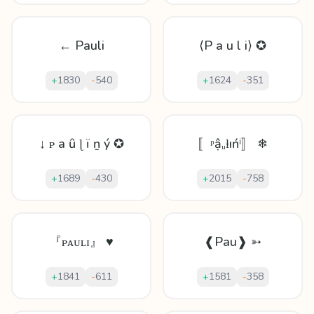
← Pauli
⟨P a u l i⟩ ✪
+
1830
-
540
+
1624
-
351
↓ ᴘ а ȗ ɭ ï ṉ ý ✪
〚ᵖậᵤƚıńⁱ〛 ❄
+
1689
-
430
+
2015
-
758
『ᴘᴀᴜʟɪ』 ♥
❰Pau❱ ➳
+
1841
-
611
+
1581
-
358