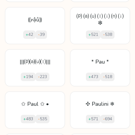
⒫ ⒜ ⒰ ⒧ ⒤ ⒩ ⒤
⸨ᴘậů⸩
❇
+
42
-
39
+
521
-
538
|||⒫⒜⒰⒧|||
* Pau *
+
194
-
223
+
473
-
518
✩ Paul ✩ •
✣ Paulini ❄
+
483
-
535
+
571
-
694