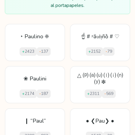
al portapapeles.
‣ Paulino ❈
☝ # ᵖăυƚᴉñȍ # ♡
+
2423
-
137
+
2152
-
79
△ ⒫ ⒜ ⒰ ⒧ ⒤ ⒩
❀ Paulini
⒴ ❇
+
2174
-
187
+
2311
-
569
❙ “Paul”
● ❮Pau❯ ●