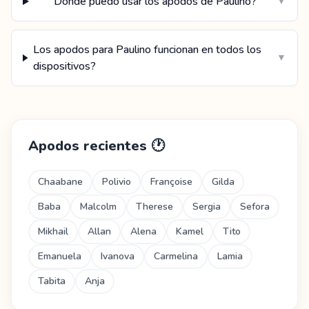
Donde puedo usar los apodos de Paulino?
▼
Los apodos para Paulino funcionan en todos los
▼
dispositivos?
Apodos recientes
🕐
Chaabane
Polivio
Françoise
Gilda
Baba
Malcolm
Therese
Sergia
Sefora
Mikhail
Allan
Alena
Kamel
Tito
Emanuela
Ivanova
Carmelina
Lamia
Tabita
Anja