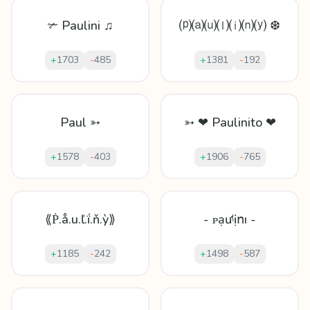
✃ Paulini ♫
⒫⒜⒰⒧⒤⒩⒴ ❆
+
1703
-
485
+
1381
-
192
Paul ➳
➳ ❤ Paulinito ❤
+
1578
-
403
+
1906
-
765
⟪Ṗ.å.u.ľ.ḯ.ň.ỳ⟫
- ᴘạưᶪịոı -
+
1185
-
242
+
1498
-
587