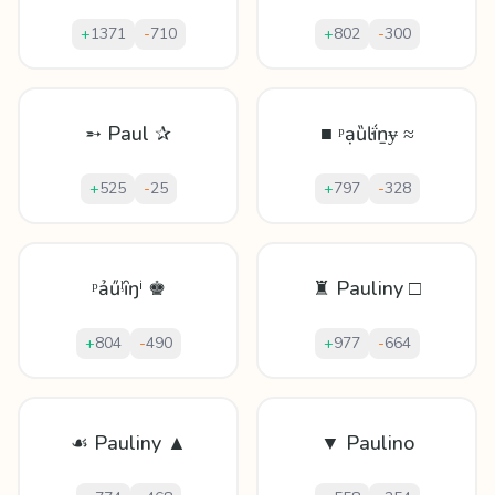
+
1371
-
710
+
802
-
300
➵ Paul ✰
■ ᵖạȕŀḯṉɏ ≈
+
525
-
25
+
797
-
328
ᵖảűᶪȋŋⁱ ♚
♜ Pauliny □
+
804
-
490
+
977
-
664
☙ Pauliny ▲
▼ Paulino