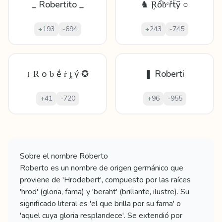
_ Robertito _
♞ Ɽổḃᵉřẗỹ ○
+
193
-
694
+
243
-
745
↓ Ɍ о ƅ ḗ ṙ ṱ ý ✪
❚ Roberti
+
41
-
720
+
96
-
955
Mostrando
60
apodos para
Roberto
Sobre el nombre
Roberto
Roberto es un nombre de origen germánico que
proviene de 'Hrodebert', compuesto por las raíces
'hrod' (gloria, fama) y 'beraht' (brillante, ilustre). Su
significado literal es 'el que brilla por su fama' o
'aquel cuya gloria resplandece'. Se extendió por