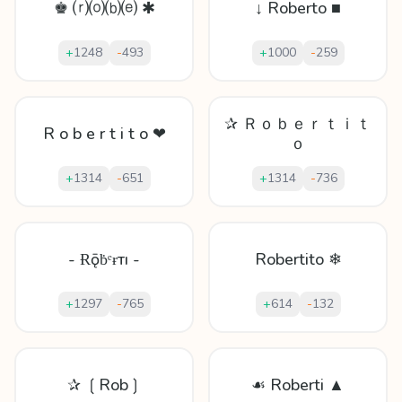
♚ ⒭⒪⒝⒠ ✱
↓ Roberto ■
+
1248
-
493
+
1000
-
259
✰ Ｒｏｂｅｒｔｉｔ
R o b e r t i t o ❤
ｏ
+
1314
-
651
+
1314
-
736
- Ɍǭḃᵉɍтı -
Robertito ❄
+
1297
-
765
+
614
-
132
✰ ❲Rob❳
☙ Roberti ▲