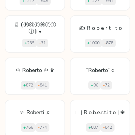
+
1217
-
949
+
1227
-
991
♖ ⦗Ⓡⓞⓑⓔⓡⓣ
✍ R o b e r t i t o
ⓘ⦘ •
+
235
-
31
+
1000
-
878
♔ Roberto ♔ ♛
“Roberto” ○
+
872
-
841
+
96
-
72
✃ Roberti ♫
□ | R.o.b.e.r.t.i.t.o | ❀
+
766
-
774
+
807
-
842