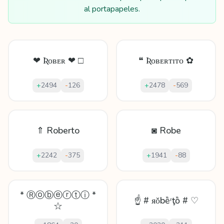
al portapapeles.
❤ Ʀᴏʙᴇʀ ❤ □
❝ Ʀᴏʙᴇʀᴛɪᴛᴏ ✿
+
2494
-
126
+
2478
-
569
⇑ Roberto
◙ Robe
+
2242
-
375
+
1941
-
88
* Ⓡⓞⓑⓔⓡⓣⓘ *
☝ # ᴙǒbȅʳţȍ # ♡
☆