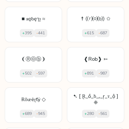
■ ᴙǫƅęʳṱᴉ ≈
☨ ⟨⒭⒪⒝⟩ ✩
+
395
-
441
+
615
-
687
❨Ⓡⓞⓑ❩
❰Rob❱ ➳
+
502
-
597
+
891
-
987
➷ [ Ɽ_ő_ḃ_ₑ_ŗ_ᴛ_ộ ]
Ɍǒᵫėɽťẏ ◇
❈
+
689
-
945
+
280
-
561