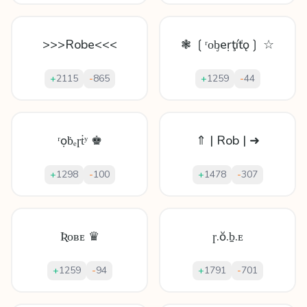
>>>Robe<<<
❃ ❲ʳοᶀeṛţíťǫ❳ ☆
+
2115
-
865
+
1259
-
44
ʳọḃₑɼṫʸ ♚
⇑ | Rob | ➜
+
1298
-
100
+
1478
-
307
Ʀᴏʙᴇ ♛
ɼ.ŏ.ḇ.ᴇ
+
1259
-
94
+
1791
-
701