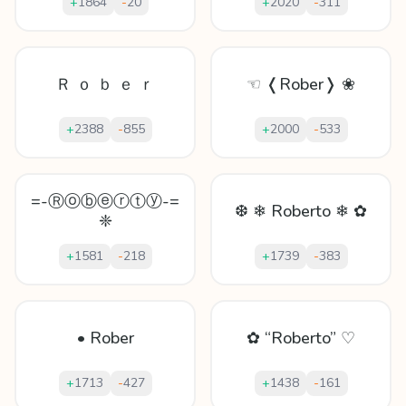
+
1864
-
20
+
2020
-
311
Ｒ ｏ ｂ ｅ ｒ
☜ ❬Rober❭ ❀
+
2388
-
855
+
2000
-
533
=-Ⓡⓞⓑⓔⓡⓣⓨ-=
❆ ❄ Roberto ❄ ✿
❈
+
1581
-
218
+
1739
-
383
• Rober
✿ “Roberto” ♡
+
1713
-
427
+
1438
-
161