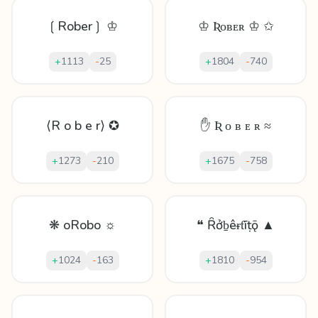
❲Rober❳ ♔
♔ Ʀᴏʙᴇʀ ♔ ✩
+
1113
-
25
+
1804
-
740
⟨R o b e r⟩ ✪
✋ Ʀ ᴏ ʙ ᴇ ʀ ≈
+
1273
-
210
+
1675
-
758
❋ oRobo ☼
❝ Ȓởḇêᵲƭīṭǭ ▲
+
1024
-
163
+
1810
-
954