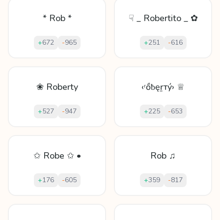
* Rob *
☟ _ Robertito _ ✿
+
672
-
965
+
251
-
616
❀ Roberty
‹ʳồƀęṟтý› ♕
+
527
-
947
+
225
-
653
✩ Robe ✩ •
Rob ♫
+
176
-
605
+
359
-
817