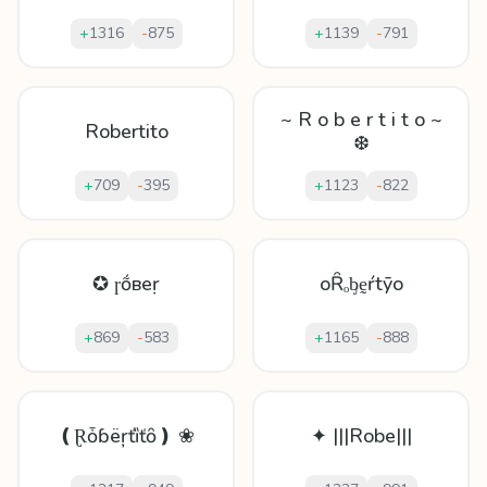
+
1316
-
875
+
1139
-
791
~ R o b e r t i t o ~
Robertito
❆
+
709
-
395
+
1123
-
822
✪ ɼṍвeṛ
oȒₒᶀḛŕtȳo
+
869
-
583
+
1165
-
888
❪Ɽȱɓëŗťȉťȏ❫ ❀
✦ |||Robe|||