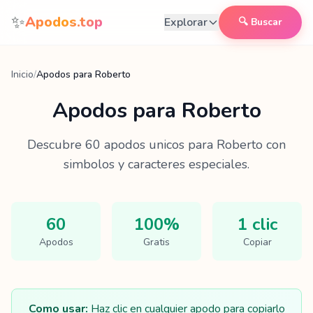
Saltar al contenido
✨
Apodos.top
Explorar
🔍 Buscar
Inicio
/
Apodos para Roberto
Apodos para
Roberto
Descubre
60
apodos unicos para
Roberto
con
simbolos y caracteres especiales.
60
100%
1 clic
Apodos
Gratis
Copiar
Como usar:
Haz clic en cualquier apodo para copiarlo