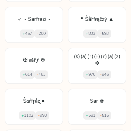
➶ ~ Sarfrazi ~
❝ Ṥằȓfᵲąẑẕẏ ▲
+
457
-
200
+
833
-
593
⒮ ⒜ ⒭ ⒡ ⒭ ⒜ ⒵
✠ ᵴǎȓƒ ❆
❇
+
614
-
483
+
970
-
846
Ṥαŕfŗåʐ ●
Sar ♚
+
1102
-
990
+
581
-
516