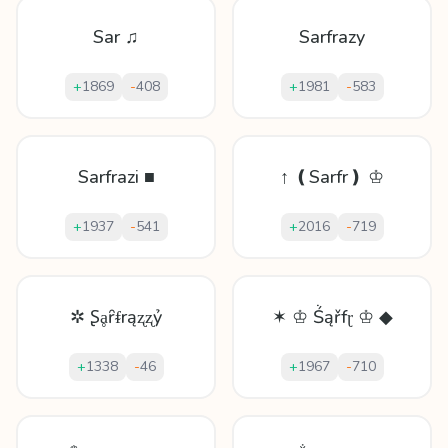
Sar ♫
Sarfrazy
+
1869
-
408
+
1981
-
583
Sarfrazi ■
↑ ❪Sarfr❫ ♔
+
1937
-
541
+
2016
-
719
✲ Ʂḁȓᵮrąʐʐỷ
✶ ♔ Ṥąřfɽ ♔ ◆
+
1338
-
46
+
1967
-
710