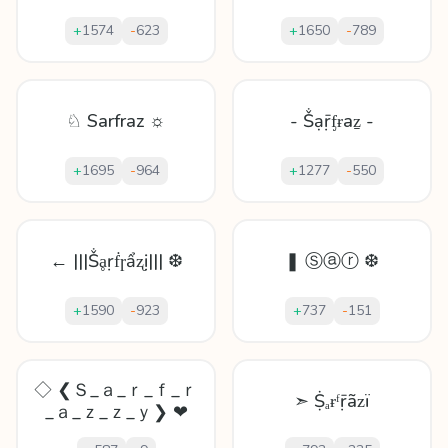
+
1574
-
623
+
1650
-
789
♘ Sarfraz ☼
- Ṧạṝᶂɍаẕ -
+
1695
-
964
+
1277
-
550
← |||Ṧḁṛḟɼẩʐị||| ❆
❚ Ⓢⓐⓡ ❆
+
1590
-
923
+
737
-
151
◇ ❮Ｓ_ａ_ｒ_ｆ_ｒ
➣ Ṩₐɍᶠṝãᴢï
_ａ_ｚ_ｚ_ｙ❯ ❤