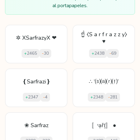
al portapapeles.
☝ ⧼S a r f r a z z y⧽
✲ XSarfrazyX ❤
♥
+
2465
-
30
+
2438
-
69
❴Sarfrazi❵
∴ ‘⒮⒜⒭⒡’
+
2347
-
4
+
2348
-
281
❀ Sarfraz
〚ˢạřᶂ〛 ●