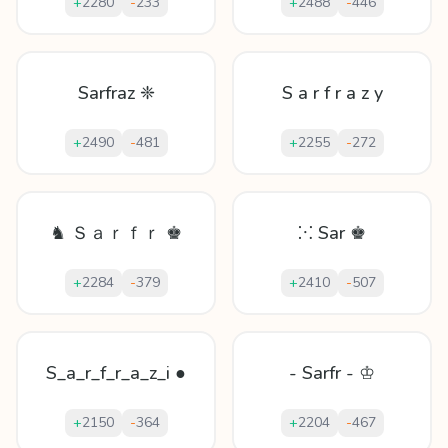
+
2280
-
233
+
2488
-
446
Sarfraz ❈
S a r f r a z y
+
2490
-
481
+
2255
-
272
♞ Ｓａｒｆｒ ♚
⁙ Sar ♚
+
2284
-
379
+
2410
-
507
S_a_r_f_r_a_z_i ●
- Sarfr - ♔
+
2150
-
364
+
2204
-
467