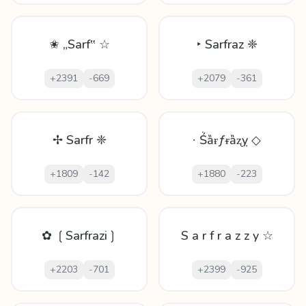
✬ „Sarf‟ ☆
‣ Sarfraz ❈
+
2391
-
669
+
2079
-
361
✢ Sarfr ❈
∙ Ṥȁɍƒᵲȁʐỵ ◇
+
1809
-
142
+
1880
-
223
✿ ❲Sarfrazi❳
S a r f r a z z y ☆
+
2203
-
701
+
2399
-
925