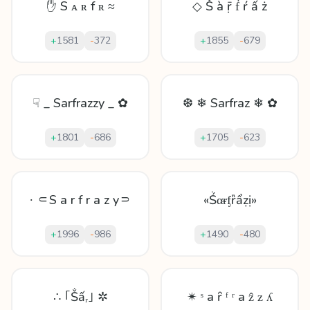
✋ S ᴀ ʀ f ʀ ≈
◇ Ṧ à ṝ ḟ ŕ ấ ż
+
1581
-
372
+
1855
-
679
☟ _ Sarfrazzy _ ✿
❆ ❄ Sarfraz ❄ ✿
+
1801
-
686
+
1705
-
623
∙ ⸦S a r f r a z y⸧
«Ṥαᵲᶂȑẩẓị»
+
1996
-
986
+
1490
-
480
∴ ｢Ṧấᵣ｣ ✲
✴ ˢ а ȓ ᶠ ʳ a ẑ ᴢ ʎ