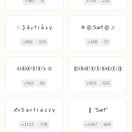
+
587
-
9
+
793
-
235
♘ Ʂ â ɼ f ṙ ǟ ʑ ÿ
❈ @ Sarf @ ♫
+
992
-
529
+
458
-
37
‹⒮⒜⒭⒡⒭› ♔
⟪⒮⒜⒭⒡⒭⒜⒵⒤⟫
+
503
-
82
+
915
-
525
✍ S a r f r a z z y
❙ “Sarf”
+
1112
-
728
+
1047
-
665