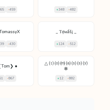
65
-
459
+
348
-
482
TomassyX
_ Ƭợᴍẩšḭ _
39
-
430
+
124
-
512
△ ⒯ ⒪ ⒨ ⒜ ⒮ ⒮ ⒴
❮Tom❯ ●
❇
61
-
867
+
12
-
882