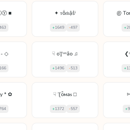
ⓨ ■
✦ ᴛṏṁậṧⁱ
@ To
463
+
1649
-
497
+
2
 - ◇
☟ oṰᵒᵐȃo ♫
❮
166
+
1496
-
513
+
1
y * ✿
☟ Ʈȫмaᵴ □
✄
764
+
1372
-
557
+
9