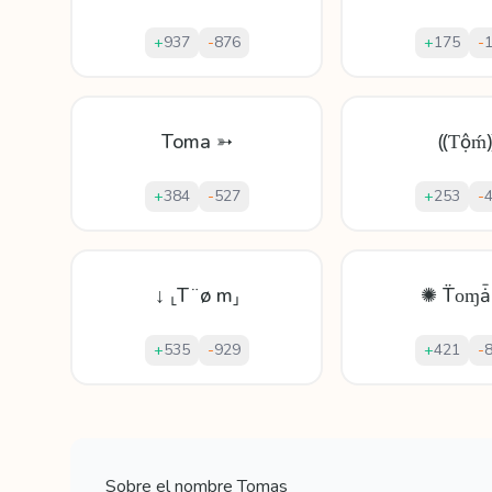
+
937
-
876
+
175
-
Toma ➳
⸨Ƭộḿ
+
384
-
527
+
253
-
↓ ⸤T ̈ ø m⸥
✺ T̈οɱ
+
535
-
929
+
421
-
Mostrando
60
apodos para
Tomas
Sobre el nombre
Tomas