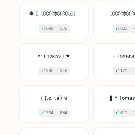
❊ 〘Ⓣⓞⓜⓐⓢⓨ〙
Ⓣⓞⓜⓐⓢ
+
1699
-
538
+
1623
-
➸ ( ᴛᴏᴍᴀs ) ★
- Tomasi
+
1360
-
348
+
1172
-
⦗Ṱ.ø.ᵚ.á⦘ ♛
❚ * Tomas
+
1764
-
884
+
1612
-