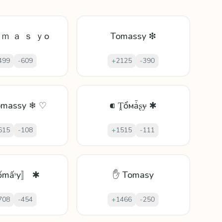
 ｍ ａ ｓ ｙo
Tomassy ❇
499
-
609
+
2125
-
390
omassy ❄ ♡
⁌ Ṱổмǡʂɏ ✱
615
-
108
+
1515
-
111
mấˢy〛 ✱
✋ Tomasy
708
-
454
+
1466
-
250