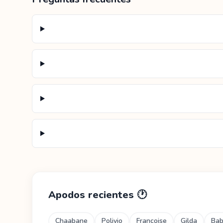
Apodos recientes
🕐
Chaabane
Polivio
Françoise
Gilda
Ba