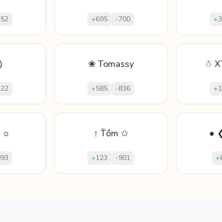
152
+
695
-
700
+
3
⸩
❀ Tomassy
☃ X
422
+
585
-
836
+
1
ǡ ☼
↑ T̈ồm ✩
● 
893
+
123
-
901
+