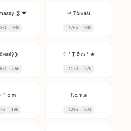
massy @ ❤
⇒ Ƭȍṁáŝı
060
-
939
+
1765
-
696
ᵗȍмäšŷ❯
✧ * Ṱ õ ṁ * ❀
303
-
356
+
1170
-
276
 T o m
T.o.m.a
76
-
196
+
1295
-
633