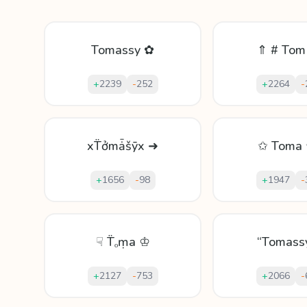
Tomassy ✿
⇑ # Tom
+
2239
-
252
+
2264
-
xT̈ởmǡšȳx ➜
✩ Toma 
+
1656
-
98
+
1947
-
☟ T̈ₒṃа ♔
“Tomass
+
2127
-
753
+
2066
-