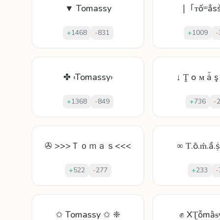
▼ Tomassy
❘ ｢ᴛốᵚẳѕ
+
1468
-
831
+
1009
-
✤ ‹Tomassy›
↓ Ṱ о ᴍ ǡ ş
+
1368
-
849
+
736
-
✇ >>>Ｔｏｍａｓ<<<
∞ Ƭ.ō.ḿ.ầ.ṩ
+
522
-
277
+
233
-
✩ Tomassy ✩ ❈
✊ XƮỗmȁᵴ