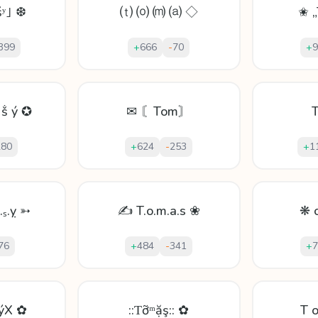
ṥʸ｣ ❆
⒯ ⒪ ⒨ ⒜ ◇
✬ 
399
+
666
-
70
+
9
 ṧ ý ✪
✉ 〘Tom〙
280
+
624
-
253
+
1
.ₛ.ỵ ➳
✍ T.o.m.a.s ❀
❋ 
76
+
484
-
341
+
7
ýX ✿
::Ƭỡᵐặş:: ✿
T 