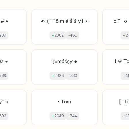
 # •
☙ ⦗T ̈ õ m á ṧ š ƴ⦘ ≈
oＴ ｏ
289
+
2382
-
461
+
2
✩ •
Ṱοmáśşƴ ●
❗ ❄ T
389
+
2326
-
780
+
1
y” ○
‣ Tom
〚Ṯố
696
+
2040
-
744
+
1