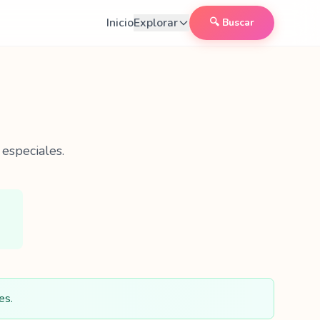
Inicio
Explorar
🔍 Buscar
especiales.
es.