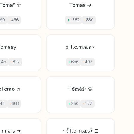
„Toma‟ ☆
Tomas ➜
90
-
436
+
1382
-
830
Tomasy
✊ T.o.m.a.s ≈
145
-
812
+
656
-
407
oTomo ☼
T̈ớṁáṧʸ ♔
44
-
658
+
250
-
177
o m a s ➜
∙ ⟪T.o.m.a.s⟫ □