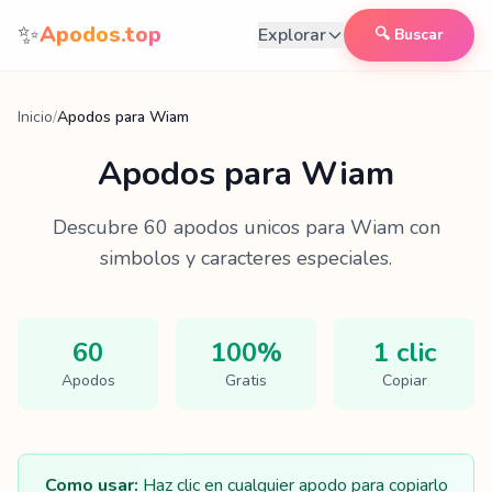
Saltar al contenido
✨
Apodos.top
Explorar
🔍 Buscar
Inicio
/
Apodos para Wiam
Apodos para
Wiam
Descubre
60
apodos unicos para
Wiam
con
simbolos y caracteres especiales.
60
100%
1 clic
Apodos
Gratis
Copiar
Como usar:
Haz clic en cualquier apodo para copiarlo