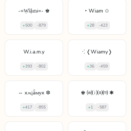
-=Ẉȉậṁi=- ♚
‣ Wiam ✩
+
500
-
879
+
28
-
423
W.i.a.m.y
⁖ ❬Wiamy❭
+
393
-
802
+
36
-
459
⇔ xʍḭǟᴍɏx ❆
♚ ⒲⒤⒜⒨ ✱
+
417
-
855
+
1
-
587