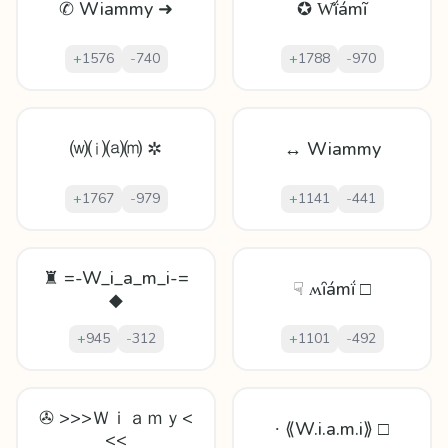
✆ Wiammy ➜
✪ W̊ḯámĩ
+
1576
-
740
+
1788
-
970
⒲⒤⒜⒨ ✲
↔ Wiammy
+
1767
-
979
+
1141
-
441
♜ =-W_i_a_m_i-=
☟ ʍȋámḯ □
◆
+
945
-
312
+
1101
-
492
✇ >>>Ｗｉａｍｙ<
∙ ⟪W.i.a.m.i⟫ □
<<