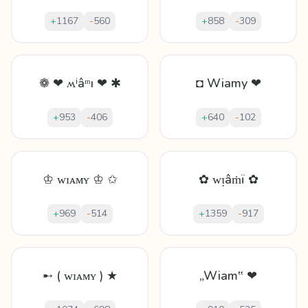
+
1167
-
560
+
858
-
309
❁ ❤ ʍⁱâᵐı ❤ ✱
◘ Wiamy ❤
+
953
-
406
+
640
-
102
♔ ᴡɪᴀᴍʏ ♔ ✩
✿ ᴡᴉâṁï ✿
+
969
-
514
+
1359
-
917
➸ ( ᴡɪᴀᴍʏ ) ★
„Wiam‟ ❤