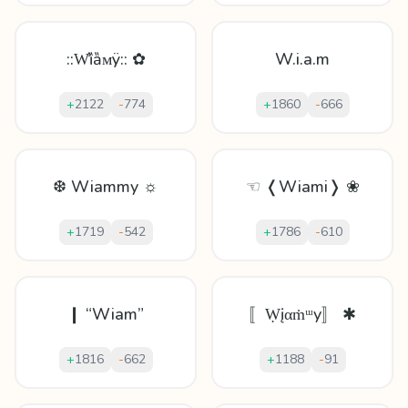
::W̊ȉȁᴍÿ:: ✿
W.i.a.m
+
2122
-
774
+
1860
-
666
❆ Wiammy ☼
☜ ❬Wiami❭ ❀
+
1719
-
542
+
1786
-
610
❙ “Wiam”
〚Ẉįαṁᵚy〛 ✱
+
1816
-
662
+
1188
-
91