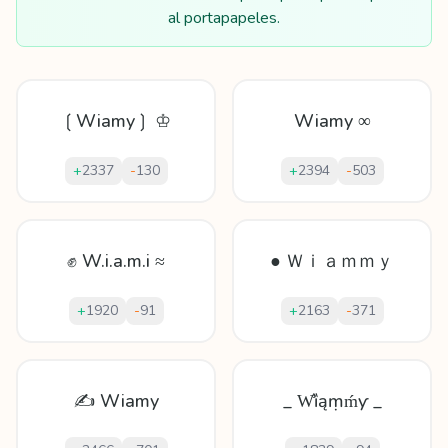
al portapapeles.
❲Wiamy❳ ♔
Wiamy ∞
+
2337
-
130
+
2394
-
503
✊ W.i.a.m.i ≈
● Ｗｉａｍｍｙ
+
1920
-
91
+
2163
-
371
✍ Wiamy
_ W̊ȉąṃḿƴ _