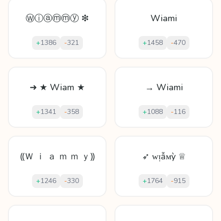
Ⓦⓘⓐⓜⓜⓨ ❇
Wiami
+
1386
-
321
+
1458
-
470
➜ ★ Wiam ★
→ Wiami
+
1341
-
358
+
1088
-
116
⸨Ｗ ｉ ａ ｍ ｍ ｙ⸩
➶ ᴡᴉẫᴍỳ ♕
+
1246
-
330
+
1764
-
915