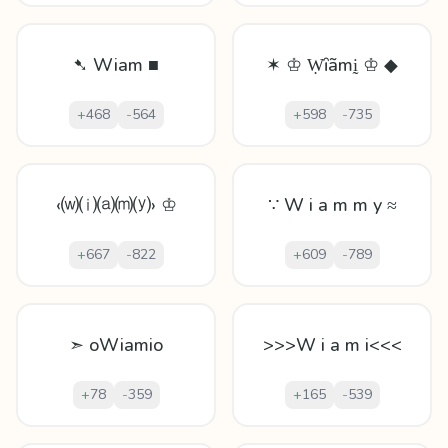
➷ Wiam ■
✶ ♔ Ẉȋãmḭ ♔ ◆
+
468
-
564
+
598
-
735
‹⒲⒤⒜⒨⒴› ♔
∵ W i a m m y ≈
+
667
-
822
+
609
-
789
➣ oWiamio
>>>W i a m i<<<
+
78
-
359
+
165
-
539