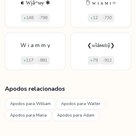
⁌ Ẉįâᵐᴍɏ ✱
✋ ᴡ ɪ ᴀ ᴍ ɪ ≈
+
148
-
798
+
12
-
730
W i a m m y
❮ᴡȉáмḿŷ❯
+
117
-
881
+
79
-
912
Mostrando
60
apodos para
Wiam
Apodos relacionados
Apodos para
William
Apodos para
Walter
Apodos para
Maria
Apodos para
Adam