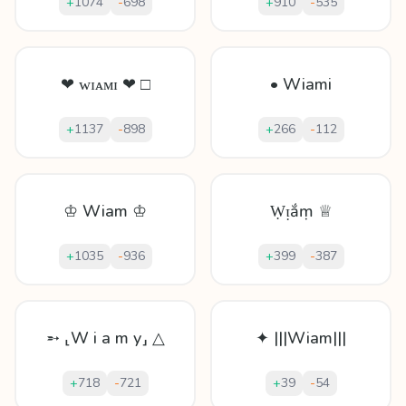
+
1074
-
698
+
910
-
535
❤ ᴡɪᴀᴍɪ ❤ □
• Wiami
+
1137
-
898
+
266
-
112
♔ Wiam ♔
Ẉᴉắṃ ♕
+
1035
-
936
+
399
-
387
➵ ⸤W i a m y⸥ △
✦ |||Wiam|||
+
718
-
721
+
39
-
54