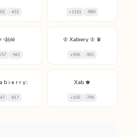
02
-
432
+
1161
-
880
≠ ᵡặḅīé
♔ Xabiery ♔ ♛
157
-
941
+
936
-
901
 b i e r r y::
Xab ♚
47
-
817
+
155
-
795