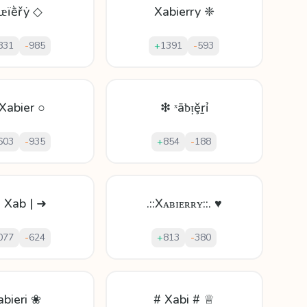
ǎᵫïḕřẏ ◇
Xabierry ❈
831
-
985
+
1391
-
593
Xabier ○
❇ ˣāƀᴉḝṟỉ
603
-
935
+
854
-
188
| Xab | ➜
.::Xᴀʙɪᴇʀʀʏ::. ♥
077
-
624
+
813
-
380
abieri ❀
# Xabi # ♕