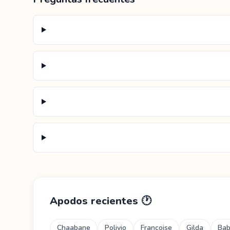
Apodos recientes
🕐
Chaabane
Polivio
Françoise
Gilda
Ba