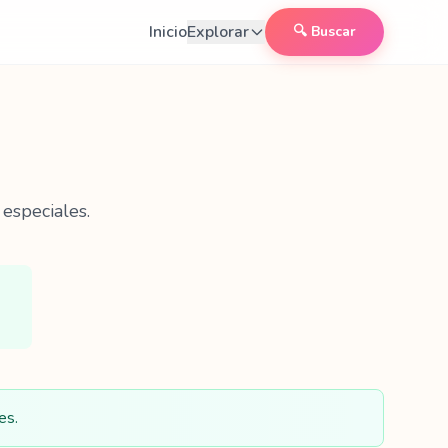
Inicio
Explorar
🔍 Buscar
especiales.
es.