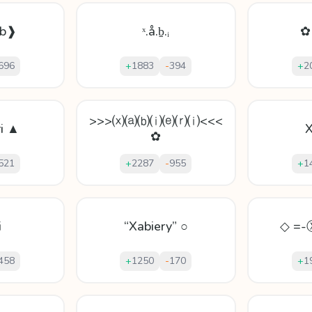
 b❱
ˣ.å.ḇ.ᵢ
✿
696
+
1883
-
394
+
2
>>>⒳⒜⒝⒤⒠⒭⒤<<<
ri ▲
X
✿
521
+
2287
-
955
+
1
i
“Xabiery” ○
◇ =-
458
+
1250
-
170
+
1