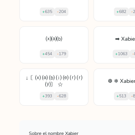
+
635
-
204
+
682
-
⒳⒜⒝
➡ Xabie
+
454
-
179
+
1063
-
↓ 〘⒳ ⒜ ⒝ ⒤ ⒠ ⒭ ⒭
❆ ❄ Xabie
⒴〙 ☆
+
393
-
628
+
513
-
Mostrando
60
apodos para
Xabier
Sobre el nombre
Xabier