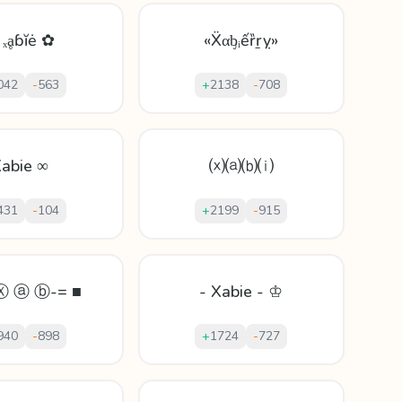
 ₓḁɓĭė ✿
«Ẍαᶀᵢếȑṟỵ»
042
-
563
+
2138
-
708
abie ∞
⒳⒜⒝⒤
431
-
104
+
2199
-
915
Ⓧ ⓐ ⓑ-= ■
- Xabie - ♔
940
-
898
+
1724
-
727