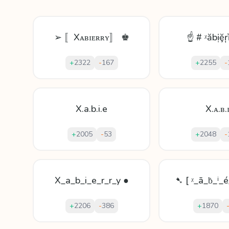
➢ 〚Xᴀʙɪᴇʀʀʏ〛 ♚
☝ # ᵡăbịḝŗ
+
2322
-
167
+
2255
-
X.a.b.i.e
X.ᴀ.ʙ.
+
2005
-
53
+
2048
-
X_a_b_i_e_r_r_y ●
➷ [ ᵡ_ā_ḃ_ⁱ_é
+
2206
-
386
+
1870