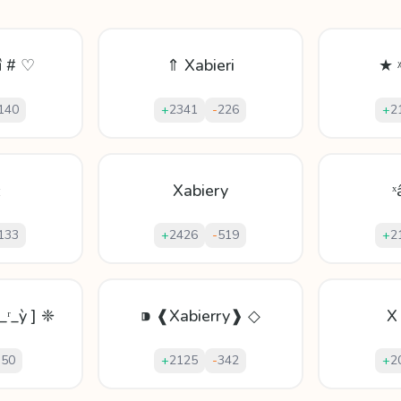
ȉ # ♡
⇑ Xabieri
★ ᵡ
140
+
2341
-
226
+
2
ɪ
Xabiery
ˣ
133
+
2426
-
519
+
2
_ʳ_ỳ ] ❈
⁍ ❰Xabierry❱ ◇
X 
-
50
+
2125
-
342
+
2