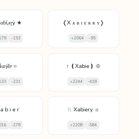
αƃíₑᵲɽÿ ★
❬X ᴀ ʙ ɪ ᴇ ʀ ʀ ʏ❭
179
-
153
+
2064
-
95
ầᵫįĕr ≈
↑ ❪Xabie❫ ♔
133
-
231
+
2244
-
418
a b i e r
♘ Xabiery ☼
016
-
278
+
2208
-
584