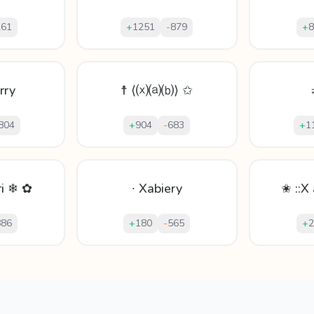
261
+
1251
-
879
+
8
rry
☨ ⟨⒳⒜⒝⟩ ✩
804
+
904
-
683
+
1
ri ❄ ✿
∙ Xabiery
✬ ::X a
886
+
180
-
565
+
2