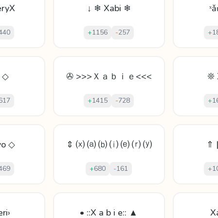
eryX
↓ ❄ Xabi ❄
ˣ
440
+
1156
-
257
+
1
ỵ ◇
✇ >>>Ｘａｂｉｅ<<<
❊ 
617
+
1415
-
728
+
1
yo ◇
⇕ ⒳ ⒜ ⒝ ⒤ ⒠ ⒭ ⒴
⇑ 
469
+
680
-
161
+
1
ri›
• ::X a b i e:: ▲
X