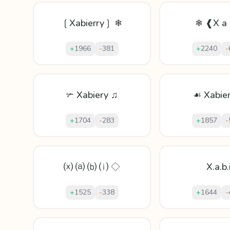
❲Xabierry❳ ❄
❄ ❰X a
+
1966
-
381
+
2240
-
✃ Xabiery ♫
☙ Xabie
+
1704
-
283
+
1857
-
⒳ ⒜ ⒝ ⒤ ◇
X.a.b.
+
1525
-
338
+
1644
-