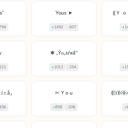
s”
Yous ➤
⸨Ｙ ｏ
794
+
1492
-
607
+
1
y
❃ „Ỷᴏᵤsŕıᵵấ‟
221
+
1012
-
254
+
1
.í.ᴛ.ẫ⸥
✄ Y o u
⟪⒴⒪
456
+
858
-
206
+