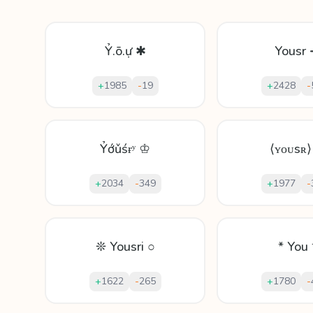
Ỷ.ō.ự ✱
Yousr
+
1985
-
19
+
2428
-
Ỷớǔśɍʸ ♔
⟨ʏᴏᴜsʀ⟩
+
2034
-
349
+
1977
-
❊ Yousri ○
* You 
+
1622
-
265
+
1780
-