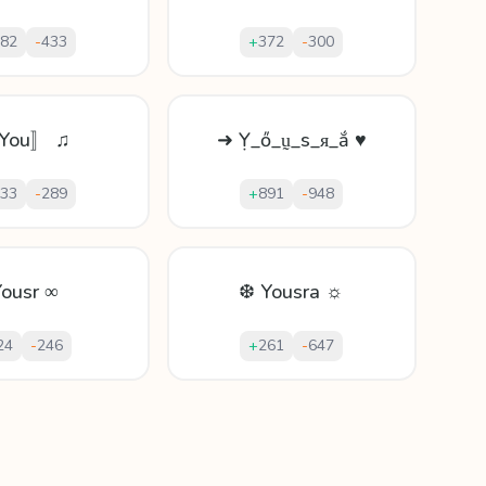
82
-
433
+
372
-
300
You〛 ♫
➜ Ỵ_ő_ṵ_ѕ_ᴙ_ắ ♥
33
-
289
+
891
-
948
ousr ∞
❆ Yousra ☼
24
-
246
+
261
-
647