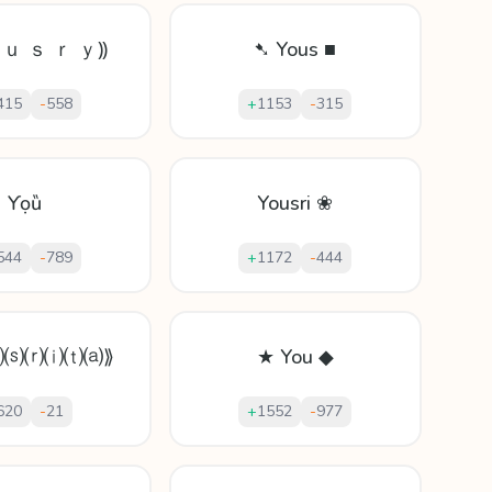
 ｕ ｓ ｒ ｙ⸩
➷ Yous ■
415
-
558
+
1153
-
315
Ƴọȕ
Yousri ❀
544
-
789
+
1172
-
444
⒰⒮⒭⒤⒯⒜⟫
★ You ◆
620
-
21
+
1552
-
977