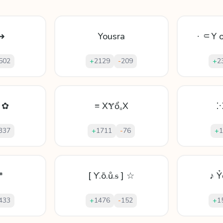
 ➜
Yousra
∙ ⸦Y o
502
+
2129
-
209
+
2
 ✿
≡ XɎổᵤX
⁙
337
+
1711
-
76
+
1
*
[ Ƴ.ō.ů.ᵴ ] ☆
♪ Ỷ
433
+
1476
-
152
+
1