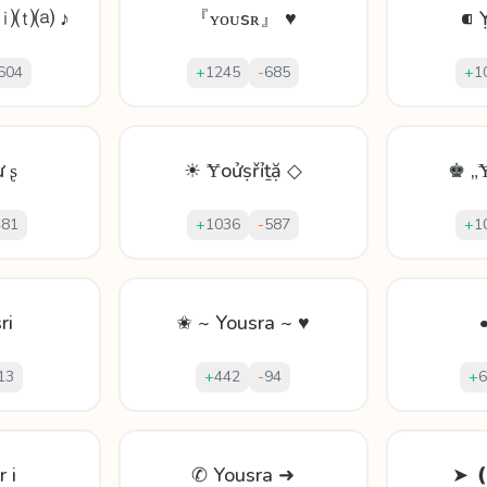
⒤⒯⒜ ♪
『ʏᴏᴜsʀ』 ♥
⁌ 
604
+
1245
-
685
+
1
 ʂ
☀ Ɏoửṣřỉṯặ ◇
♚ „Ɏ
481
+
1036
-
587
+
1
ri
✬ ~ Yousra ~ ♥
13
+
442
-
94
+
6
r i
✆ Yousra ➜
➤ 