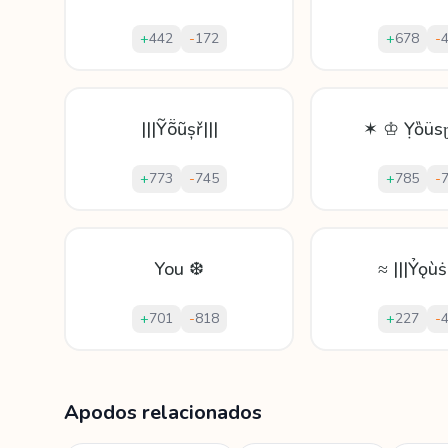
+
442
-
172
+
678
-
|||Ỹṏũșř|||
✶ ♔ Ỵȍüs
+
773
-
745
+
785
-
You ❆
≈ |||Ỷǫùṡṝ
+
701
-
818
+
227
-
Mostrando
60
apodos para
Yousra
Apodos relacionados