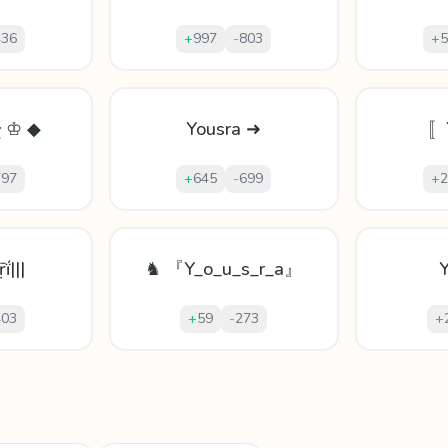
436
+
997
-
803
+
5
ɽ ♔ ◆
Yousra ➜
〚
797
+
645
-
699
+
2
ḯ|||
♞ 『Y_o_u_s_r_a』
Y
403
+
59
-
273
+