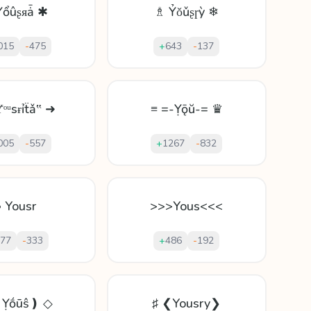
Ỵổûʂᴙǡ ✱
♗ Ỷǒǔʂɼỳ ❄
015
-
475
+
643
-
137
ᵒᵘѕɍỉẗǎ‟ ➜
≡ =-Ỵǭŭ-= ♛
005
-
557
+
1267
-
832
• Yousr
>>>Yous<<<
77
-
333
+
486
-
192
❪Ỵṓūŝ❫ ◇
♯ ❮Yousry❯