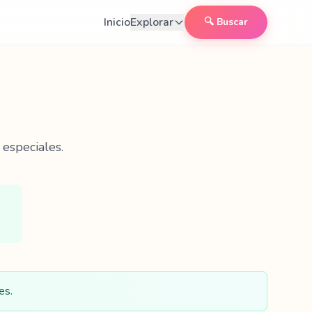
Inicio
Explorar
🔍 Buscar
 especiales.
es.