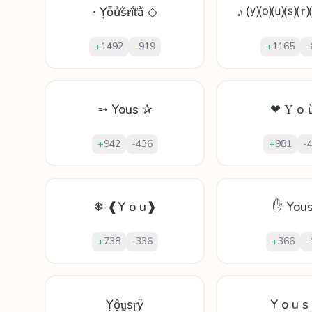
∙ Ỵȱửšᵲḯƭằ ◇
♪ ⒴⒪⒰⒮⒭
+
1492
-
919
+
1165
-
➵ Yous ✰
❤ Ɏ о ừ
+
942
-
436
+
981
-
❄ ❰Y o u❱
✋ Yous
+
738
-
336
+
366
-
Ỵộṵṣɽÿ
Y o u s 