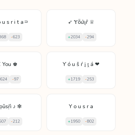
 u s r i t a⸧
➶ Ɏṏứȿȓ ♕
368
-
623
+
2034
-
294
 You ♚
Ƴ ó u š ŕ ḭ ṱ á ❤
624
-
97
+
1719
-
253
ọȗѕṝì ♪ ❇
Y o u s r a
507
-
212
+
1950
-
802