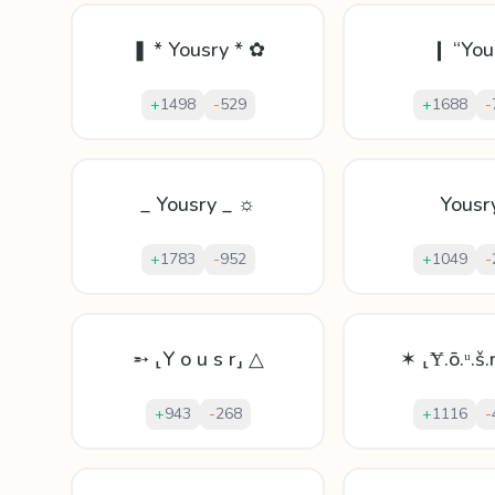
❚ * Yousry * ✿
❙ “You
+
1498
-
529
+
1688
-
_ Yousry _ ☼
Yousr
+
1783
-
952
+
1049
-
➵ ⸤Y o u s r⸥ △
✶ ⸤Ɏ.ō.ᵘ.š.r
+
943
-
268
+
1116
-