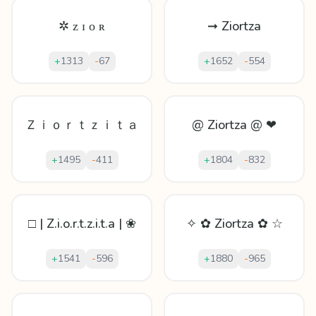
✲ ᴢ ɪ ᴏ ʀ
➞ Ziortza
+
1313
-
67
+
1652
-
554
Ｚｉｏｒｔｚｉｔａ
@ Ziortza @ ❤
+
1495
-
411
+
1804
-
832
□ | Z.i.o.r.t.z.i.t.a | ❀
✧ ✿ Ziortza ✿ ☆
+
1541
-
596
+
1880
-
965