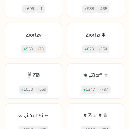
+
699
-
1
+
988
-
465
Ziortzy
Ziortzi ❇
+
553
-
73
+
823
-
354
✌ Ȥĩỡ
✬ „Zior‟ ☆
+
1030
-
569
+
1247
-
797
∞ ʐ.î.ǒ.ṟ.ẗ.ᶻ.ỉ ➳
# Zior # ♕