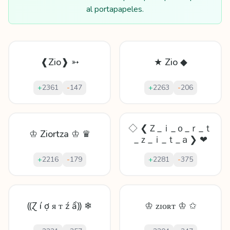
al portapapeles.
❰Zio❱ ➳
★ Zio ◆
+
2361
-
147
+
2263
-
206
◇ ❮Ｚ_ｉ_ｏ_ｒ_ｔ
♔ Ziortza ♔ ♛
_ｚ_ｉ_ｔ_ａ❯ ❤
+
2216
-
179
+
2281
-
375
⸨Ɀ í ợ ᴙ ᴛ ź ẩ⸩ ❄
♔ ᴢɪᴏʀᴛ ♔ ✩