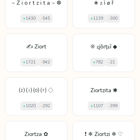
~ Z i o r t z i t a ~ ❆
✬ ᴢ ì ø ȑ
+
1430
-
545
+
1139
-
300
✍ Ziort
❊ ʐįȍṙțʑȋ ◆
+
1721
-
942
+
782
-
21
⒵ ⒤ ⒪ ⒭ ◇
Ziortzita ✱
+
1020
-
292
+
1107
-
399
Ziortza ✿
❗ ❄ Ziortzi ❄ ♡