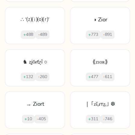
∴ ‘⒵⒤⒪⒭’
◑ Zior
+
488
-
489
+
773
-
891
♞ ʐįǒᵲťɀȋ ○
⟪ᴢɪᴏʀ⟫
+
132
-
260
+
477
-
611
→ Ziort
❘ ｢ᴢĭₒɍтẕᵢ｣ ❆
+
10
-
405
+
311
-
746