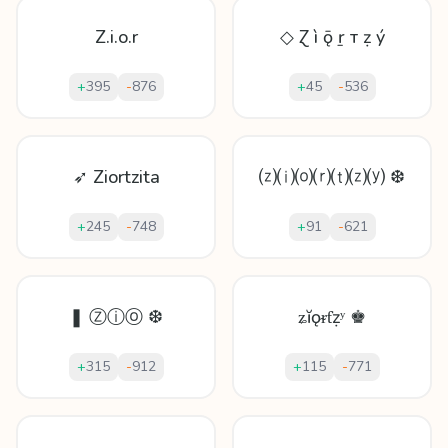
Z.i.o.r
◇ Ɀ ì ǭ ṟ т ẓ ý
+
395
-
876
+
45
-
536
➶ Ziortzita
⒵⒤⒪⒭⒯⒵⒴ ❆
+
245
-
748
+
91
-
621
❚ Ⓩⓘⓞ ❆
ʑĭǫᵲƭẓʸ ♚
+
315
-
912
+
115
-
771