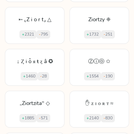
➵ ⸤Z i o r t⸥ △
Ziortzy ❈
+
2321
-
795
+
1732
-
251
↓ Ȥ і ȫ ᴙ ŧ ȥ â ✪
Ⓩⓘⓞ ✩
+
1460
-
28
+
1554
-
190
„Ziortzita‟ ◇
✋ ᴢ ɪ ᴏ ʀ ᴛ ≈
+
1885
-
571
+
2140
-
830