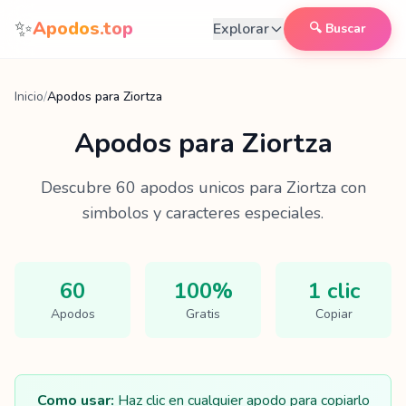
Saltar al contenido
✨
Apodos.top
Explorar
🔍 Buscar
Inicio
/
Apodos para Ziortza
Apodos para
Ziortza
Descubre
60
apodos unicos para
Ziortza
con
simbolos y caracteres especiales.
60
100%
1 clic
Apodos
Gratis
Copiar
Como usar:
Haz clic en cualquier apodo para copiarlo