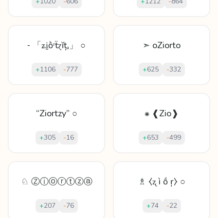
+
1020
-
606
+
1212
-
864
⁃ 「ʑḭṑʳẗɀĭțₐ」 ○
➣ oZiorto
+
1106
-
777
+
625
-
332
“Ziortzy” ○
⁕ ❰Zio❱
+
305
-
16
+
653
-
499
♘ Ⓩⓘⓞⓡⓣⓩⓐ
♗ ⧼ʐ ì ṓ ŗ⧽ ○
+
207
-
76
+
74
-
22