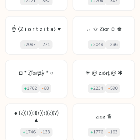
+
2221
-
357
+
2204
-
347
☝ ⧼Z i o r t z i t a⧽ ♥
↔ ✩ Zior ✩ ♚
+
2097
-
271
+
2049
-
286
◘ * Ɀĭοɍțẑỳ * ○
☀ @ ʑiȯᵲţ @ ✱
+
1762
-
68
+
2234
-
590
● ⒵⒤⒪⒭⒯⒵⒴
ᴢɪᴏʀ ♛
▲
+
1746
-
133
+
1776
-
163