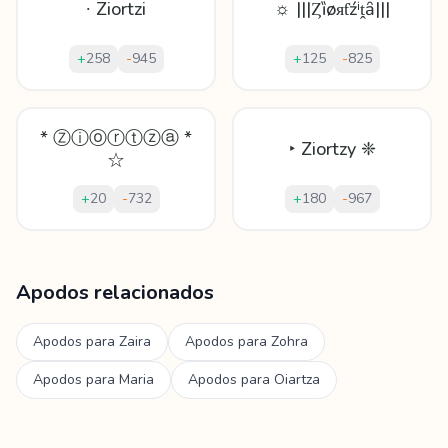
∙ Ziortzi
☼ |||Ȥȉøᴙƭźⁱṱȃ|||
+
258
-
945
+
125
-
825
* Ⓩⓘⓞⓡⓣⓩⓐ *
‣ Ziortzy ❈
☆
+
20
-
732
+
180
-
967
Mostrando
60
apodos para
Ziortza
Apodos relacionados
Apodos para
Zaira
Apodos para
Zohra
Apodos para
Maria
Apodos para
Oiartza