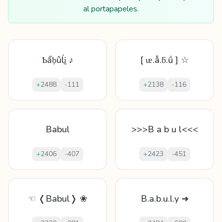
al portapapeles.
Ƅẩḅûĺḭ ♪
[ ᵫ.å.ƃ.ṹ ] ☆
+
2488
-
111
+
2138
-
116
Babul
>>>B a b u l<<<
+
2406
-
407
+
2423
-
451
☜ ❬Babul❭ ❀
B.a.b.u.l.y ➜