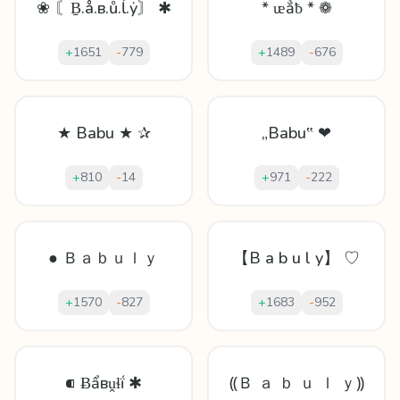
❀ 〘Ḇ.å.в.ů.ĺ.ẏ〙 ✱
* ᵫẳƀ * ❁
+
1651
-
779
+
1489
-
676
★ Babu ★ ✰
„Babu‟ ❤
+
810
-
14
+
971
-
222
● Ｂａｂｕｌｙ
【B a b u l y】 ♡
+
1570
-
827
+
1683
-
952
⁌ Ƀẩвṷɬḯ ✱
⸨Ｂ ａ ｂ ｕ ｌ ｙ⸩