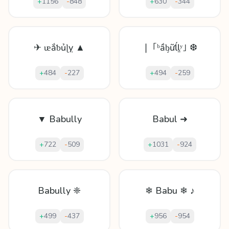
+
1156
-
848
+
630
-
344
✈ ᵫắƅủɭỵ ▲
❘ ｢ᵇầᶀữĺḻʸ｣ ❆
+
484
-
227
+
494
-
259
▼ Babully
Babul ➜
+
722
-
509
+
1031
-
924
Babully ❈
❄ Babu ❄ ♪
+
499
-
437
+
956
-
954