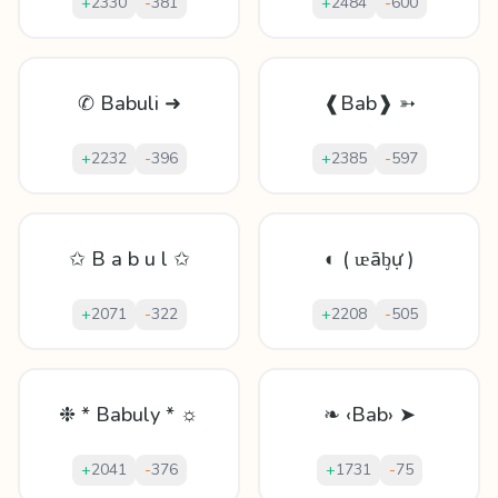
+
2330
-
381
+
2484
-
600
✆ Babuli ➜
❰Bab❱ ➳
+
2232
-
396
+
2385
-
597
✩ B a b u l ✩
◐ ( ᵫāᶀự )
+
2071
-
322
+
2208
-
505
❉ * Babuly * ☼
❧ ‹Bab› ➤
+
2041
-
376
+
1731
-
75