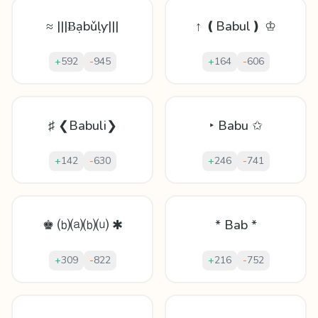
≈ |||Ƀạbǔḷƴ|||
↑ ❪Babul❫ ♔
+
592
-
945
+
164
-
606
♯ ❮Babuli❯
‣ Babu ✩
+
142
-
630
+
246
-
741
♚ ⒝⒜⒝⒰ ✱
* Bab *
+
309
-
822
+
216
-
752