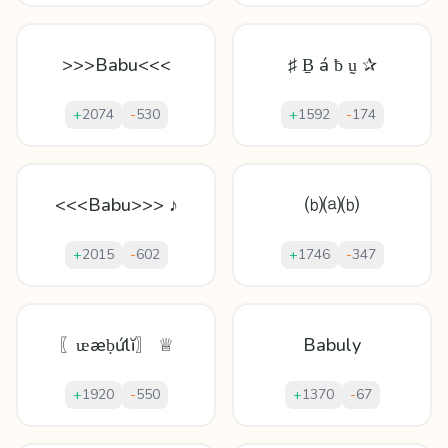
>>>Babu<<<
♯ Ḇ á ƀ ṵ ✰
+
2074
-
530
+
1592
-
174
<<<Babu>>> ♪
⒝⒜⒝
+
2015
-
602
+
1746
-
347
〖ᵫæḅứlĭ〗 ♕
Babuly
+
1920
-
550
+
1370
-
67