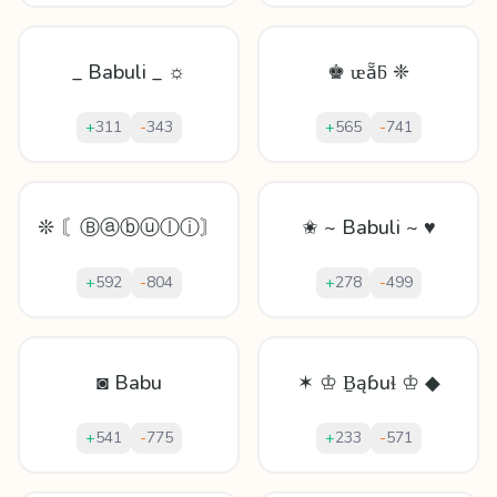
_ Babuli _ ☼
♚ ᵫẵƃ ❈
+
311
-
343
+
565
-
741
❊ 〘Ⓑⓐⓑⓤⓛⓘ〙
✬ ~ Babuli ~ ♥
+
592
-
804
+
278
-
499
◙ Babu
✶ ♔ Ḇąɓuɬ ♔ ◆
+
541
-
775
+
233
-
571