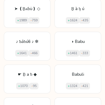
➤ ❪Ḇᴀɓü❫ ◇
Ḇ à ᶀ ú
+
1989
-
759
+
1624
-
435
♪ Ƅảƅúłì ♪ ❇
◑ Babu
+
1641
-
466
+
1461
-
333
☛ Ḇ а ƀ ◆
Babuli
+
1070
-
95
+
1324
-
421