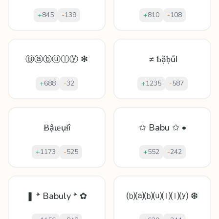
+
845
-
139
+
810
-
108
Ⓑⓐⓑⓤⓛⓨ ❇
≠ Ƅặḅűӏ
+
688
-
32
+
1235
-
587
Ƀậᵫụɬî
✩ Babu ✩ •
+
1173
-
525
+
552
-
242
❚ * Babuly * ✿
⒝⒜⒝⒰⒧⒧⒴ ❆