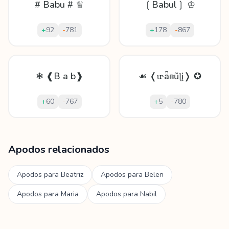
# Babu # ♕
❲Babul❳ ♔
+
92
-
781
+
178
-
867
❄ ❰B a b❱
☙ ❬ᵫǟвũɭį❭ ✪
+
60
-
767
+
5
-
780
Mostrando
60
apodos para
Babul
Apodos relacionados
Apodos para
Beatriz
Apodos para
Belen
Apodos para
Maria
Apodos para
Nabil