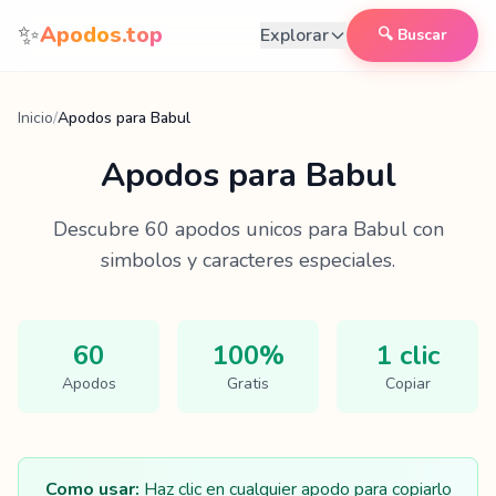
Saltar al contenido
✨
Apodos.top
Explorar
🔍 Buscar
Inicio
/
Apodos para Babul
Apodos para
Babul
Descubre
60
apodos unicos para
Babul
con
simbolos y caracteres especiales.
60
100%
1 clic
Apodos
Gratis
Copiar
Como usar:
Haz clic en cualquier apodo para copiarlo