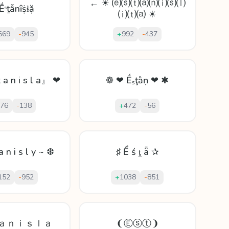
← ☀ ⒠⒮⒯⒜⒩⒤⒮⒧
Ḗˢṯẫnȋṩɬặ
⒤⒯⒜ ☀
669
-
945
+
992
-
437
 a n i s l a』 ❤
❁ ❤ Ḗₛţȁṇ ❤ ✱
76
-
138
+
472
-
56
a n i s l y ~ ❆
♯ Ể ś ṱ ǟ ✰
152
-
952
+
1038
-
851
ａｎｉｓｌａ
❨Ⓔⓢⓣ❩