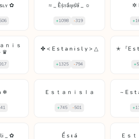
sʟʏ ✿
≈ _ Ȅṩᴛầƞıśŀỉ _ ☼
✲ 
506
+
1098
-
319
+
1
ｔａｎｉｓ
✤ < E s t a n i s l y > △
✭ 『E s t
 ♛
917
+
1325
-
794
+
5
a ❄
Ｅｓｔａｎｉｓｌａ
~ E s t 
141
+
745
-
501
+
1
li _ ✿
Ể ѕ ᵵ á
Ｅｓｔ