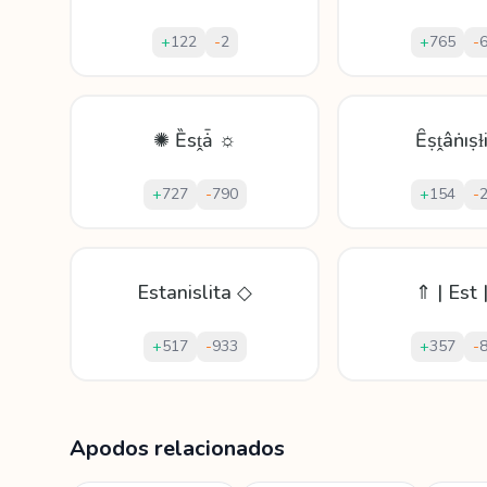
+
122
-
2
+
765
-
✺ Ȅsṱǡ ☼
Ȇṣṱâṅıṣɫ
+
727
-
790
+
154
-
Estanislita ◇
⇑ | Est 
+
517
-
933
+
357
-
Mostrando
60
apodos para
Estanisla
Apodos relacionados