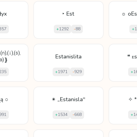
łyx
‣ Est
☼ oEs
357
+
1292
-
88
+
1
.⒩.⒤.⒮.
Estanislita
❝ ᴇ
.⒜❵
235
+
1971
-
929
+
1
ɭą ○
✴ „Estanisla‟
✧ *
991
+
1534
-
668
+
1