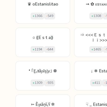
♛ oEstanislitao
➞ ✿ ᴇsᴛᴀɴɪ
+
1366
-
549
+
1308
-
⇒ <<<Ｅｓ
○ ⸨E s t a⸩
ｌｉ>>>
+
1194
-
644
+
1465
-
❛ ｢Ḙₛŧằɲīșḽy｣ ❁
↓ ❄ Est
+
1309
-
935
+
411
-
➳ Ȅȿᵵȃṉĩₛᶪȋ ✲
☟ _ Estanis