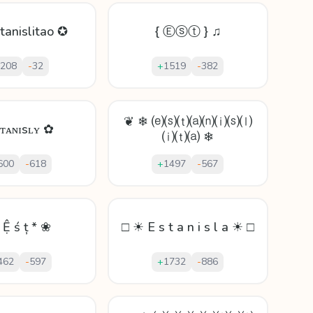
tanislitao ✪
{ Ⓔⓢⓣ } ♫
208
-
32
+
1519
-
382
❦ ❄ ⒠⒮⒯⒜⒩⒤⒮⒧
sᴛᴀɴɪsʟʏ ✿
⒤⒯⒜ ❄
600
-
618
+
1497
-
567
 Ệ ś ț * ❀
□ ☀ E s t a n i s l a ☀ □
462
-
597
+
1732
-
886