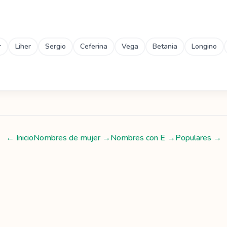
r
Liher
Sergio
Ceferina
Vega
Betania
Longino
← Inicio
Nombres de mujer
→
Nombres con
E
→
Populares →