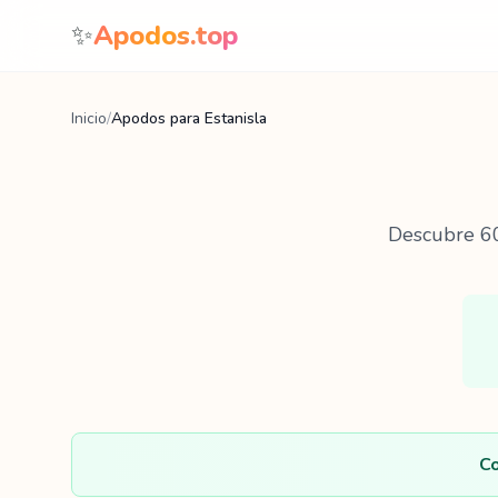
Saltar al contenido
✨
Apodos.top
Inicio
/
Apodos para Estanisla
Descubre
6
Co