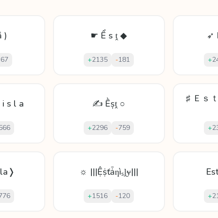
 )
☛ Ể ѕ ṱ ◆
➶ 
-
67
+
2135
-
181
+
2
♯ Ｅｓ
i s l a
✍ Ḕșṱ ○
566
+
2296
-
759
+
2
sla❭
☼ |||Ệṩťǡƞìₛḽɏ|||
Es
776
+
1516
-
120
+
2