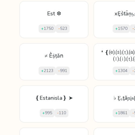
Est ❆
xȨṥťǡņᴉₛ
+
1750
-
523
+
1570
-
❛ ❴⒠.⒮.⒯.⒜
≠ Ḕṩṭǎո
⒧.⒤.⒯
+
2123
-
991
+
1304
-
❴Estanisla❵ ➤
♭ Ḙₛţãɲḭᵴ
+
995
-
110
+
1861
-