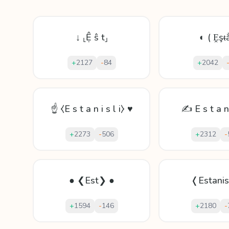
↓ ⸤Ệ ŝ t⸥
◐ ( Ḙşᵵẳ
+
2127
-
84
+
2042
☝ ⧼E s t a n i s l i⧽ ♥
✍ E s t a n 
+
2273
-
506
+
2312
-
● ❮Est❯ ●
❬Estani
+
1594
-
146
+
2180
-