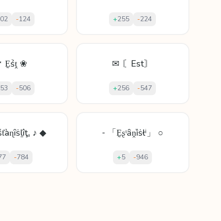
02
-
124
+
255
-
224
 Ḛṥṱ ❀
✉ 〘Est〙
53
-
506
+
256
-
547
ƭàɳȋṡḻîţₐ ♪ ◆
⁃ 「Ḛʂᵗȃṋȉṡłⁱ」 ○
77
-
784
+
5
-
946