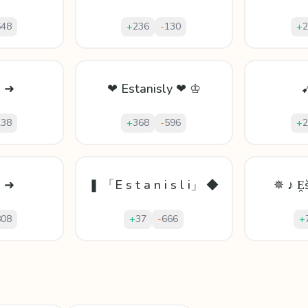
648
+
236
-
130
+
2
i ➜
❤ Estanisly ❤ ♔
➹
238
+
368
-
596
+
2
| ➜
❚ 「E s t a n i s l i」 ◆
✵ ♪ Ḙš
808
+
37
-
666
+