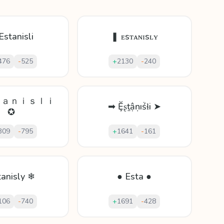
Estanisli
❚ ᴇsᴛᴀɴɪsʟʏ
476
-
525
+
2130
-
240
ｔａｎｉｓｌｉ
➡ Ḝʂṯậṇıṥɬi ➤
✪
309
-
795
+
1641
-
161
tanisly ❄
● Esta ●
106
-
740
+
1691
-
428