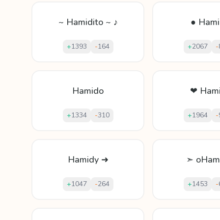
~ Hamidito ~ ♪
● Hami
+
1393
-
164
+
2067
-
Hamido
❤ Hami
+
1334
-
310
+
1964
-
Hamidy ➜
➣ oHam
+
1047
-
264
+
1453
-