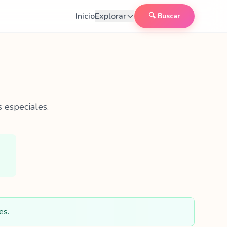
Inicio
Explorar
🔍 Buscar
 especiales.
es.