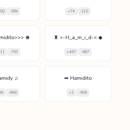
50
-
584
+
74
-
210
midito>>> ♚
♜ =-H_a_m_i_d-= ◆
11
-
793
+
497
-
887
amidy ♫
➡ Hamidito
36
-
866
+
2
-
906