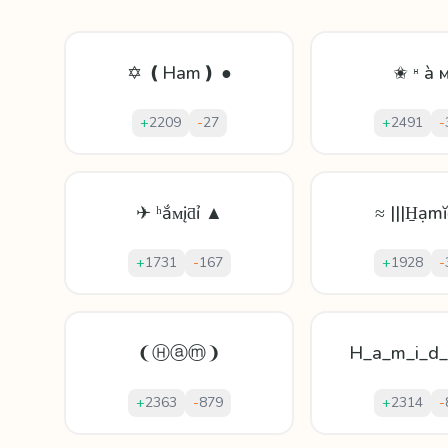
✡ ❪Ham❫ ●
✬ ᵸ à м
+
2209
-
27
+
2491
-
✈ ʰắᴍįƌỉ ▲
≈ |||H̱ạmĭ
+
1731
-
167
+
1928
-
❨Ⓗⓐⓜ❩
H_a_m_i_d_
+
2363
-
879
+
2314
-