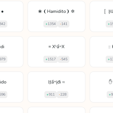
 ●
❀ ❨Hamidito❩ ✲
〚Ḩầ
842
+
1354
-
141
+
1
di
≡ XʰẩᵚX
::
979
+
1517
-
545
+
1
ido
H̱ầᵐįđi ≈
✋
696
+
911
-
228
+
9