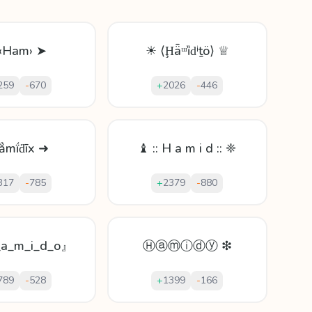
‹Ham› ➤
☀ ⟨Ḩǟᵚȉԁⁱṯö⟩ ♕
259
-
670
+
2026
-
446
̱ẳmḯḋīx ➜
♝ :: H a m i d :: ❈
317
-
785
+
2379
-
880
a_m_i_d_o』
Ⓗⓐⓜⓘⓓⓨ ❇
789
-
528
+
1399
-
166