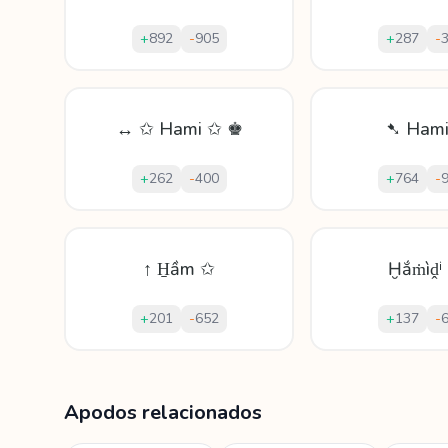
+
892
-
905
+
287
-
↔ ✩ Hami ✩ ♚
➷ Hami
+
262
-
400
+
764
-
↑ H̱ầm ✩
Ḫắṁìḓⁱ
+
201
-
652
+
137
-
Mostrando
60
apodos para
Hamido
Apodos relacionados