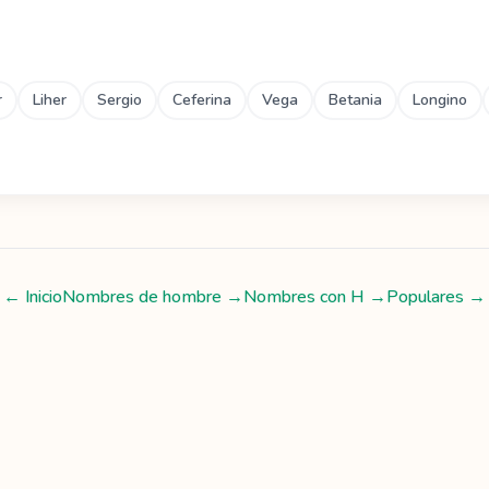
r
Liher
Sergio
Ceferina
Vega
Betania
Longino
← Inicio
Nombres de hombre
→
Nombres con
H
→
Populares →