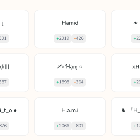
 į
Hamid
❧ 
331
+
2319
-
426
+
2
ḍḯ|||
✍ Ɦạɱ ○
xH
387
+
1898
-
364
+
2
i_t_o ●
H.a.m.i
♞ 『H_
876
+
2066
-
801
+
1