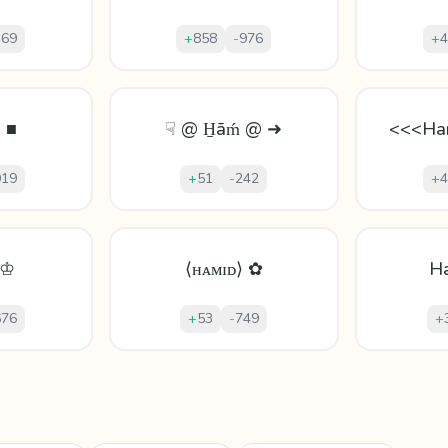
369
+
858
-
976
+
4
 ■
☟ @ H̱āḿ @ ➜
<<<Ha
919
+
51
-
242
+
4
 ♔
⟨ʜᴀᴍɪᴅ⟩ ✿
H
676
+
53
-
749
+