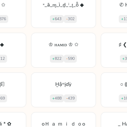
 ✩
ᵸ_ā_ɱ_ì_ḏ_ⁱ_ʈ_ȭ ◆
✆ 
876
+
643
-
302
+
1
 ◆
♔ ʜᴀᴍɪᴅ ♔ ✩
♯ 
712
+
822
-
590
+
3
ḑî〙
Ḫậᵐįɗÿ
○ 
769
+
488
-
439
+
1
i * ✿
oＨ ａ ｍ ｉ ｄ ｏo
_ H