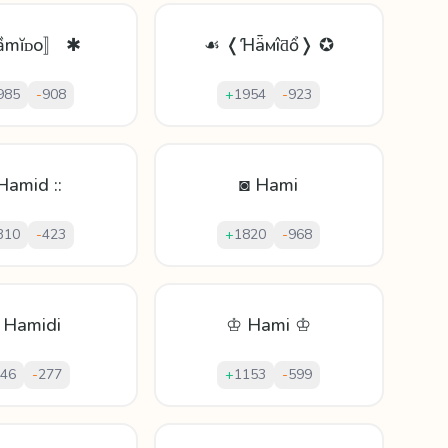
mĭᴅo〛 ✱
☙ ❬Ɦǟмîƌổ❭ ✪
985
-
908
+
1954
-
923
 Hamid ::
◙ Hami
310
-
423
+
1820
-
968
 Hamidi
♔ Hami ♔
46
-
277
+
1153
-
599