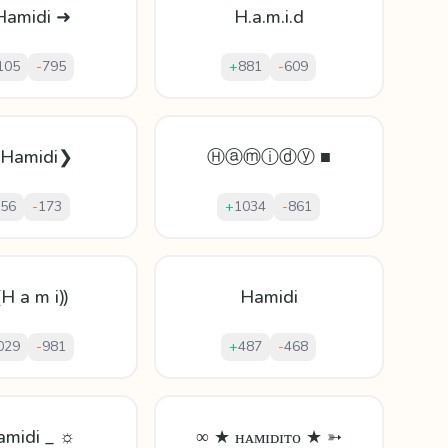
Hamidi ➜
H.a.m.i.d
105
-
795
+
881
-
609
❮Hamidi❯
Ⓗⓐⓜⓘⓓⓨ ■
56
-
173
+
1034
-
861
⸨H a m i⸩
Hamidi
029
-
981
+
487
-
468
amidi _ ☼
∞ ★ ʜᴀᴍɪᴅɪᴛᴏ ★ ➳