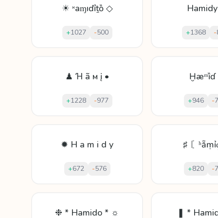
☀ ᵸaɱıďỉṯȍ ◇
Hamidy
+
1027
-
500
+
1368
-
♟ Ɦ ã м į •
Ḫæᵐȉɗ
+
1228
-
977
+
946
-
✹ H a m i d y
♯ 〘ʰẵṃỉ
+
672
-
576
+
820
-
❉ * Hamido * ☼
❚ * Hamid