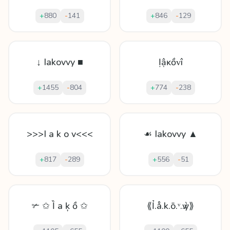
+
880
-
141
+
846
-
129
↓ Iakovvy ■
Ịậĸồᴠî
+
1455
-
804
+
774
-
238
>>>I a k o v<<<
☙ Iakovvy ▲
+
817
-
289
+
556
-
51
✃ ✩ Ȉ а ķ ồ ✩
⟪Ỉ.å.k.ō.ᵛ.ѵ.ỳ⟫