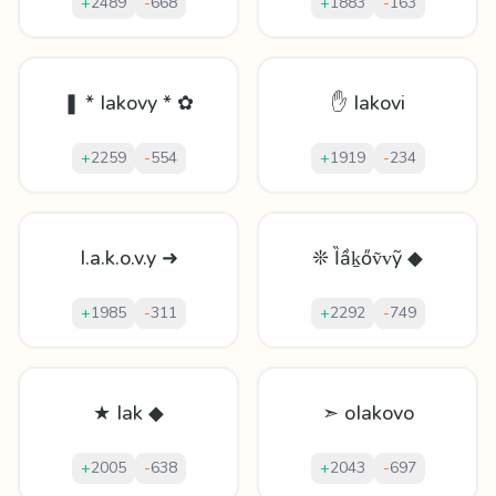
+
2489
-
668
+
1883
-
163
❚ * Iakovy * ✿
✋ Iakovi
+
2259
-
554
+
1919
-
234
I.a.k.o.v.y ➜
❊ Ȉầḵőṽᴠỹ ◆
+
1985
-
311
+
2292
-
749
★ Iak ◆
➣ oIakovo
+
2005
-
638
+
2043
-
697