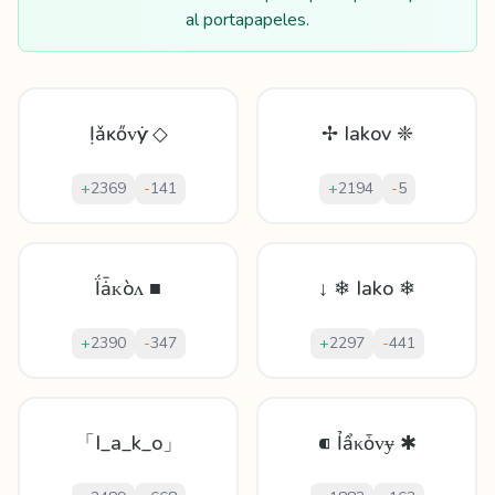
al portapapeles.
Ịǎĸőᴠѵẏ ◇
✢ Iakov ❈
+
2369
-
141
+
2194
-
5
Ḯǡᴋòʌ ■
↓ ❄ Iako ❄
+
2390
-
347
+
2297
-
441
「I_a_k_o」
⁌ Ỉẩκȱᴠɏ ✱