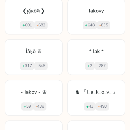
❮ᴉặκōṽï❯
Iakovy
+
601
-
682
+
648
-
835
Ỉȃḳỗ ♕
* Iak *
+
317
-
545
+
2
-
287
- Iakov - ♔
♞ 『I_a_k_o_v_i』
+
59
-
438
+
43
-
493