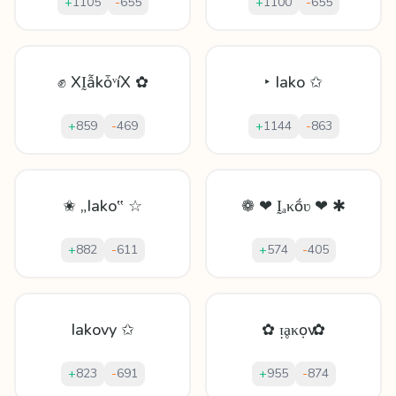
+
1105
-
655
+
1100
-
655
✊ XḬẫkȱᵛíX ✿
‣ Iako ✩
+
859
-
469
+
1144
-
863
✬ „Iako‟ ☆
❁ ❤ Ḭₐκṍʋ ❤ ✱
+
882
-
611
+
574
-
405
Iakovy ✩
✿ ᴉḁκọѵ ✿
+
823
-
691
+
955
-
874