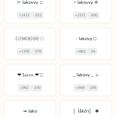
✃ Iakovvy ♫
‣ Iakovvy ❈
+
1412
-
533
+
1531
-
690
⒤ ⒜ ⒦ ⒪ ◇
⁃ Iakovy □
+
1395
-
576
+
862
-
54
❤ Ɪᴀᴋᴏᴠ ❤ □
_ Iakovy _ ☼
+
961
-
190
+
948
-
206
➟ Iako
〚Ỉầkỏᵛi〛 ✱