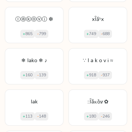
Ⓘⓐⓚⓞⓥⓘ ❇
xȊắᵏx
+
865
-
799
+
749
-
688
❄ Iako ❄ ♪
∵ I a k o v i ≈
+
160
-
139
+
918
-
937
Iak
::Ȋẵᴋȍѵ:: ✿
+
113
-
148
+
180
-
246