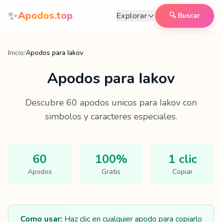
Saltar al contenido
✨
Apodos.top
Explorar
🔍 Buscar
Inicio
/
Apodos para Iakov
Apodos para
Iakov
Descubre
60
apodos unicos para
Iakov
con
simbolos y caracteres especiales.
60
100%
1 clic
Apodos
Gratis
Copiar
Como usar:
Haz clic en cualquier apodo para copiarlo