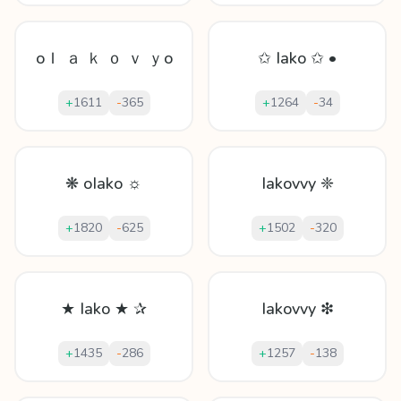
oＩ ａ ｋ ｏ ｖ ｙo
✩ Iako ✩ •
+
1611
-
365
+
1264
-
34
❋ oIako ☼
Iakovvy ❈
+
1820
-
625
+
1502
-
320
★ Iako ★ ✰
Iakovvy ❇
+
1435
-
286
+
1257
-
138