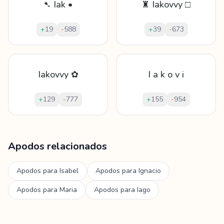
➷ Iak •
♜ Iakovvy □
+
19
-
588
+
39
-
673
Iakovvy ✿
I a k o v i
+
129
-
777
+
155
-
954
Mostrando
60
apodos para
Iakov
Apodos relacionados
Apodos para
Isabel
Apodos para
Ignacio
Apodos para
Maria
Apodos para
Iago