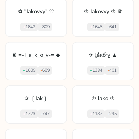
✿ “Iakovvy” ♡
♔ Iakovvy ♔ ♛
+
1842
-
809
+
1645
-
641
♜ =-I_a_k_o_v-= ◆
✈ Ḭắĸổᵛỵ ▲
+
1689
-
689
+
1394
-
401
✰ ❲Iak❳
♔ Iako ♔
+
1723
-
747
+
1137
-
235