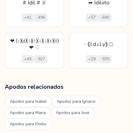
# Idil # ♕
➡ Idiliito
+
41
-
496
+
57
-
690
❤ ⒤⒟⒤⒧⒤⒤⒯⒪
∙ ⟪I.d.i.l.y⟫ □
❤ ♡
+
45
-
927
+
29
-
939
Mostrando
60
apodos para
Idilio
Apodos relacionados
Apodos para
Isabel
Apodos para
Ignacio
Apodos para
Maria
Apodos para
Jose
Apodos para
Emilio