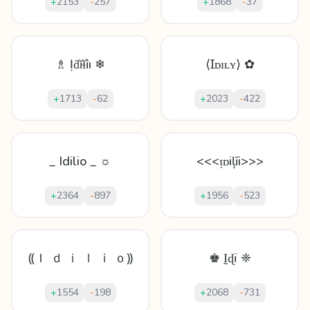
+
2153
-
257
+
1868
-
37
♗ Ịḋĭɬȉı ❄
⟨Ɪᴅɪʟʏ⟩ ✿
+
1713
-
62
+
2023
-
422
_ Idilio _ ☼
<<<ᴉᴅіļīі>>>
+
2364
-
897
+
1956
-
523
⸨Ｉ ｄ ｉ ｌ ｉ ｏ⸩
♚ Ḭɖï ❈
+
1554
-
198
+
2068
-
731