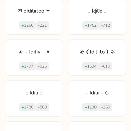
✉ oIdiliitoo ☀
_ Ȉɖȋḹĩȯ _
+
1266
-
221
+
1752
-
712
✬ ~ Idiliy ~ ♥
❀ ❨Idiliito❩ ✲
+
1797
-
826
+
1534
-
610
:: Idili ::
- Idilii - ◇
+
1780
-
868
+
1130
-
250