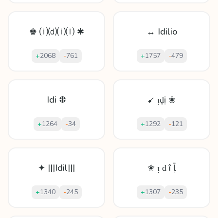
♚ ⒤⒟⒤⒧ ✱
↔ Idilio
+
2068
-
761
+
1757
-
479
Idi ❆
➹ ᴉḑị ❀
+
1264
-
34
+
1292
-
121
✦ |||Idil|||
✬ ᴉ ԁ î ḹ
+
1340
-
245
+
1307
-
235