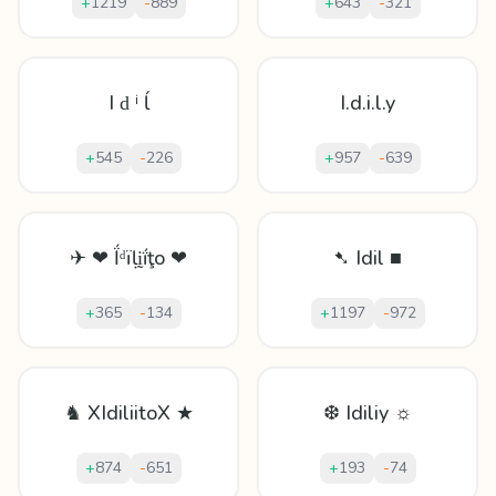
+
1219
-
889
+
643
-
321
I ԁ ⁱ ĺ
I.d.i.l.y
+
545
-
226
+
957
-
639
✈ ❤ Ḯᵈïḷḭḯţo ❤
➷ Idil ■
+
365
-
134
+
1197
-
972
♞ XIdiliitoX ★
❆ Idiliy ☼
+
874
-
651
+
193
-
74