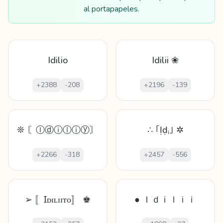
al portapapeles.
Idilio
Idilii ❀
+
2388
-
208
+
2196
-
139
❊ 〘Ⓘⓓⓘⓛⓘⓨ〙
∴ ｢Ịḍᵢ｣ ✲
+
2266
-
318
+
2457
-
556
➢ 〚Ɪᴅɪʟɪɪᴛᴏ〛 ♚
● Ｉｄｉｌｉｉ