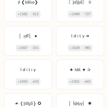
♯ ❮Idilio❯
〖Ḭɗįḻіố〗 ♕
+
1382
-
513
+
1489
-
727
〚ᴉḍîᶪ〛 ●
I d i l y ➜
+
1067
-
331
+
1628
-
981
I d i l i y
★ Idil ★ ✰
+
1050
-
430
+
1001
-
443
☙ ❬Ḭƌìļḭổ❭ ✪
〚Ỉḏіḷᴉy〛 ✱