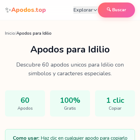
Saltar al contenido
✨
Apodos.top
Explorar
🔍 Buscar
Inicio
/
Apodos para Idilio
Apodos para
Idilio
Descubre
60
apodos unicos para
Idilio
con
simbolos y caracteres especiales.
60
100%
1 clic
Apodos
Gratis
Copiar
Como usar:
Haz clic en cualquier apodo para copiarlo