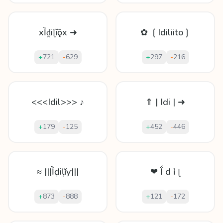
xȈḓіɭĩǭx ➜
✿ ❲Idiliito❳
+
721
-
629
+
297
-
216
<<<Idil>>> ♪
⇑ | Idi | ➜
+
179
-
125
+
452
-
446
≈ |||Ȉḍіḷĭƴ|||
❤ Ḯ d ỉ ɭ
+
873
-
888
+
121
-
172