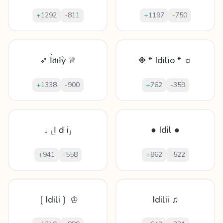
+
1292
-
811
+
1197
-
750
➶ Ḯƌıɬỳ ♕
❉ * Idilio * ☼
+
1338
-
900
+
762
-
359
↓ ⸤Ị ď i⸥
● Idil ●
+
941
-
558
+
862
-
522
❲Idili❳ ♔
Idilii ♫