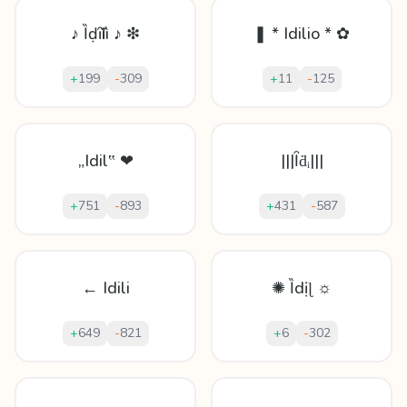
♪ Ȉḍȋӏīì ♪ ❇
❚ * Idilio * ✿
+
199
-
309
+
11
-
125
„Idil‟ ❤
|||Ȋḋᵢ|||
+
751
-
893
+
431
-
587
← Idili
✺ Ȉdịɭ ☼
+
649
-
821
+
6
-
302