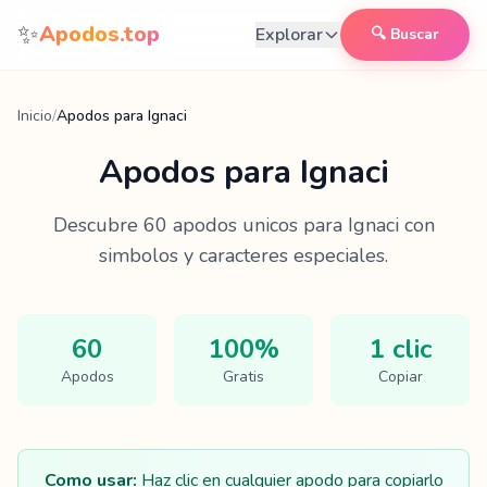
Saltar al contenido
✨
Apodos.top
Explorar
🔍 Buscar
Inicio
/
Apodos para Ignaci
Apodos para
Ignaci
Descubre
60
apodos unicos para
Ignaci
con
simbolos y caracteres especiales.
60
100%
1 clic
Apodos
Gratis
Copiar
Como usar:
Haz clic en cualquier apodo para copiarlo