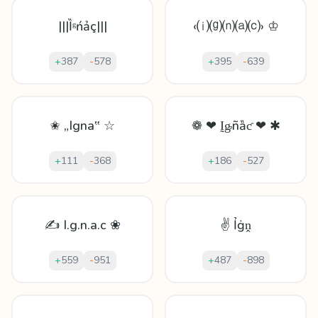
|||Ȉᵍńảç|||
‹⒤⒢⒩⒜⒞› ♔
+
387
-
578
+
395
-
639
✬ „Igna‟ ☆
❁ ❤ Ḭᶃñȁƈ ❤ ✱
+
111
-
368
+
186
-
527
✍ I.g.n.a.c ❀
✌ Ỉġṋ
+
559
-
951
+
487
-
898