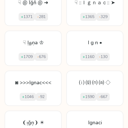
☟ @ Ȉğň @ ➜
☟ ::Ｉｇｎａｃ:: ➤
+
1371
-
281
+
1365
-
329
☟ Ịᶃṇа ♔
I g n •
+
1709
-
676
+
1160
-
130
◙ >>>Ignac<<<
⒤ ⒢ ⒩ ⒜ ◇
+
1046
-
92
+
1590
-
667
❨ᴉǧņ❩ ☀
Ignaci