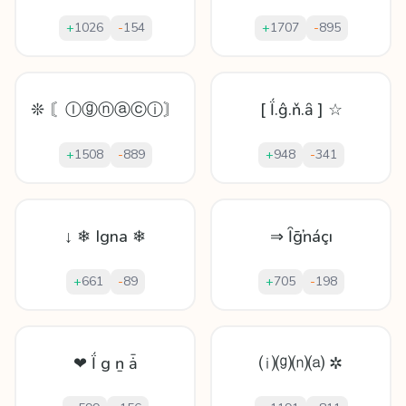
+
1026
-
154
+
1707
-
895
❊ 〘Ⓘⓖⓝⓐⓒⓘ〙
[ Ḯ.ĝ.ň.ȃ ] ☆
+
1508
-
889
+
948
-
341
↓ ❄ Igna ❄
⇒ Ȋḡŉáçı
+
661
-
89
+
705
-
198
❤ Ḯ g ṉ ǡ
⒤⒢⒩⒜ ✲