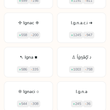
+
599
-
156
+
1191
-
811
✢ Ignac ❈
I.g.n.a.c.i ➜
+
558
-
200
+
1245
-
947
➷ Igna ■
♙ Ḯǵŋâḉĩ ♪
+
586
-
335
+
1003
-
758
❊ Ignaci ○
I.g.n.a
+
544
-
308
+
245
-
36