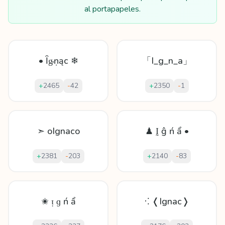
al portapapeles.
• Ȋᶃṇąc ❄
「I_g_n_a」
+
2465
-
42
+
2350
-
1
➣ oIgnaco
♟ Ḭ ĝ ń ẩ •
+
2381
-
203
+
2140
-
83
✬ ᴉ ɡ ń ẩ
⁖ ❬Ignac❭