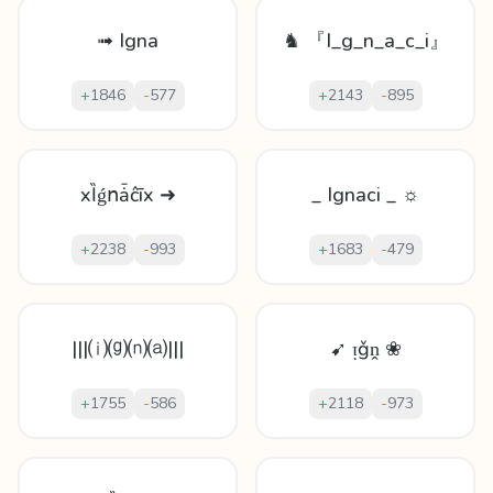
➟ Igna
♞ 『I_g_n_a_c_i』
+
1846
-
577
+
2143
-
895
xȈǵոǡĉīx ➜
_ Ignaci _ ☼
+
2238
-
993
+
1683
-
479
|||⒤⒢⒩⒜|||
➹ ᴉǧṋ ❀
+
1755
-
586
+
2118
-
973