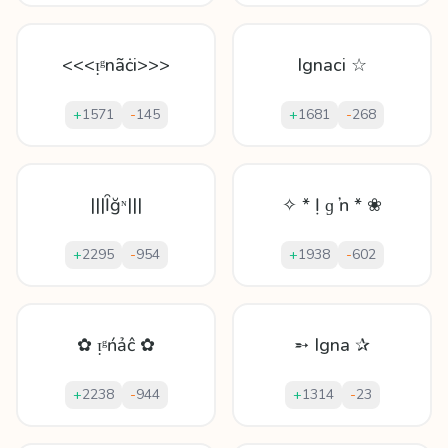
<<<ᴉᵍnãċі>>>
Ignaci ☆
+
1571
-
145
+
1681
-
268
|||Ȋğᶰ|||
✧ * Ị ɡ ŉ * ❀
+
2295
-
954
+
1938
-
602
✿ ᴉᵍńảĉ ✿
➵ Igna ✰
+
2238
-
944
+
1314
-
23