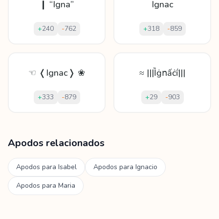
❙ “Igna”
Ignac
+
240
-
762
+
318
-
859
☜ ❬Ignac❭ ❀
≈ |||Ȉġոấċḯ|||
+
333
-
879
+
29
-
903
Mostrando
60
apodos para
Ignaci
Apodos relacionados
Apodos para
Isabel
Apodos para
Ignacio
Apodos para
Maria