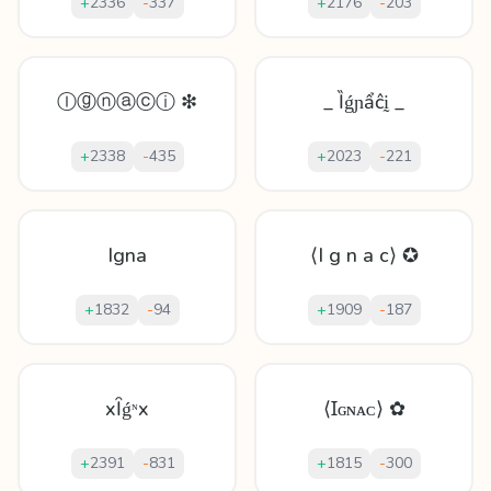
+
2336
-
337
+
2176
-
203
Ⓘⓖⓝⓐⓒⓘ ❇
_ Ȉǵɲẩĉḭ _
+
2338
-
435
+
2023
-
221
Igna
⟨I g n a c⟩ ✪
+
1832
-
94
+
1909
-
187
xȊǵᶰx
⟨Ɪɢɴᴀᴄ⟩ ✿
+
2391
-
831
+
1815
-
300