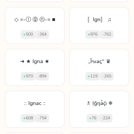
◇ =-Ⓘ ⓖ ⓝ-= ■
〚Ign〛 ♫
+
500
-
364
+
876
-
762
➜ ★ Igna ★
„Ȋᵍᴎаç‟ ♛
+
970
-
894
+
119
-
265
:: Ignac ::
♗ Ịğŋǟḉı ❄
+
608
-
754
+
76
-
224