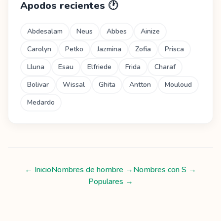
Apodos recientes
🕐
Abdesalam
Neus
Abbes
Ainize
Carolyn
Petko
Jazmina
Zofia
Prisca
Lluna
Esau
Elfriede
Frida
Charaf
Bolivar
Wissal
Ghita
Antton
Mouloud
Medardo
← Inicio
Nombres de hombre
→
Nombres con
S
→
Populares →