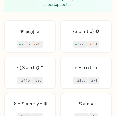
al portapapeles.
✺ Ṩαṋʈ ☼
⟨S a n t o⟩ ✪
+
2365
-
249
+
2225
-
131
∙ ⟪S.a.n.t.i⟫ □
✊ S.a.n.t.i ≈
+
2445
-
520
+
2155
-
271
♝ :: S a n t y :: ❈
S a n •