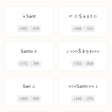
◑ Sant
✃ ✩ Ṩ а ņ ṭ ✩
+
657
-
479
+
556
-
510
Santo ∞
♪ >>>Ṧ â ņ ṭ<<<
+
772
-
794
+
762
-
818
San ♫
<<<Sant>>> ♪
+
826
-
949
+
146
-
275