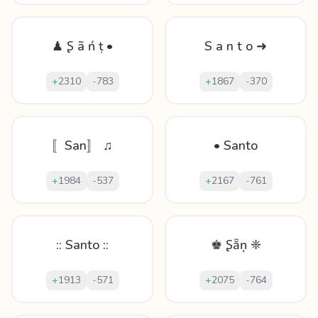
♟ Ʂ ã ń ṭ •
S a n t o ➜
+
2310
-
783
+
1867
-
370
〚San〛 ♫
• Santo
+
1984
-
537
+
2167
-
761
:: Santo ::
♚ Ʂẵņ ❈
+
1913
-
571
+
2075
-
764