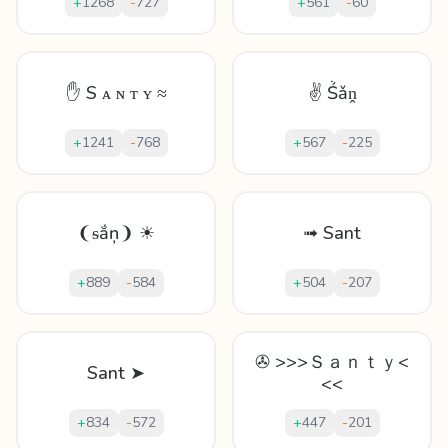
+
1268
-
727
+
561
-
60
✋ S ᴀ ɴ ᴛ ʏ ≈
✌ Ṥǎṋ
+
1241
-
768
+
567
-
225
❨ᵴắņ❩ ☀
➟ Sant
+
889
-
584
+
504
-
207
✇ >>>Ｓａｎｔｙ<
Sant ➤
<<
+
834
-
572
+
447
-
201