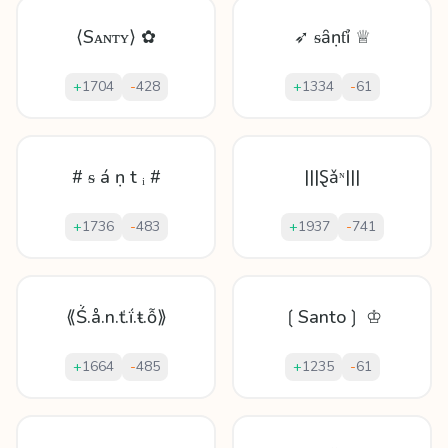
⟨Sᴀɴᴛʏ⟩ ✿
➶ ᵴȃṇƭỉ ♕
+
1704
-
428
+
1334
-
61
# ᵴ á ṇ t ᵢ #
|||Ȿǎᶰ|||
+
1736
-
483
+
1937
-
741
⟪Ṥ.å.n.ť.ḯ.ŧ.ỗ⟫
❲Santo❳ ♔
+
1664
-
485
+
1235
-
61