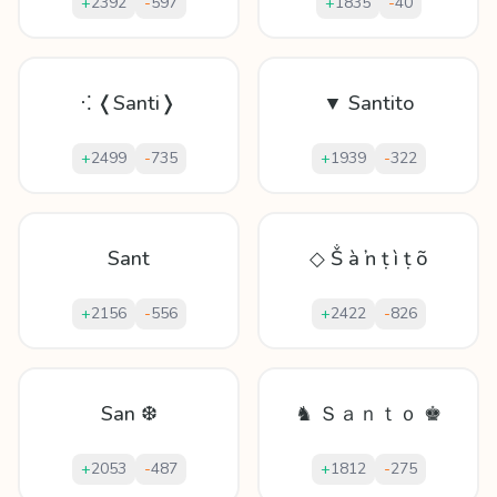
+
2392
-
597
+
1835
-
40
⁖ ❬Santi❭
▼ Santito
+
2499
-
735
+
1939
-
322
Sant
◇ Ṧ à ŉ ṭ ì ṭ õ
+
2156
-
556
+
2422
-
826
San ❆
♞ Ｓａｎｔｏ ♚
+
2053
-
487
+
1812
-
275