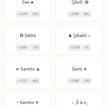
San ●
::Ȿẵᴎẗî:: ✿
+
1699
-
536
+
1996
-
861
✪ Ṩȁñtȳ
♞ Ȿẩŉᵵíẗȏ ○
+
1085
-
155
+
1009
-
91
☙ Santito ▲
Santi ➜
+
1707
-
865
+
1588
-
790
‣ Santito ❈
↓ ⸤Ṧ ã n⸥