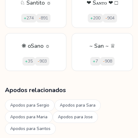
♘ Santito ☼
❤ Sᴀɴᴛᴏ ❤ □
+
274
-
891
+
200
-
904
❋ oSano ☼
~ San ~ ♕
+
35
-
903
+
7
-
908
Mostrando
60
apodos para
Santo
Apodos relacionados
Apodos para
Sergio
Apodos para
Sara
Apodos para
Maria
Apodos para
Jose
Apodos para
Santos