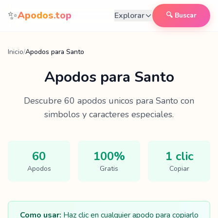
Saltar al contenido
✨
Apodos.top
Explorar
🔍 Buscar
Inicio
/
Apodos para Santo
Apodos para
Santo
Descubre
60
apodos unicos para
Santo
con
simbolos y caracteres especiales.
60
100%
1 clic
Apodos
Gratis
Copiar
Como usar:
Haz clic en cualquier apodo para copiarlo