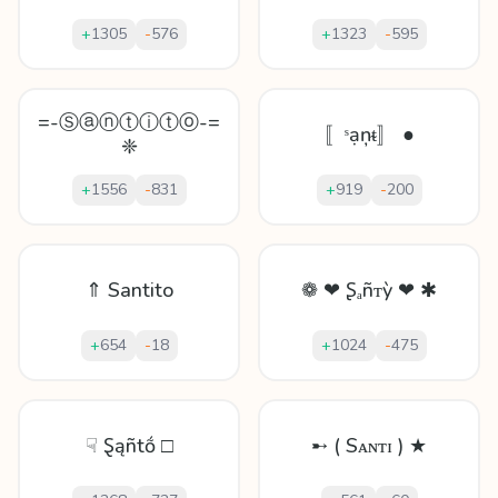
+
1305
-
576
+
1323
-
595
=-Ⓢⓐⓝⓣⓘⓣⓞ-=
〚ˢạņᵵ〛 ●
❈
+
1556
-
831
+
919
-
200
⇑ Santito
❁ ❤ Ʂₐñᴛỳ ❤ ✱
+
654
-
18
+
1024
-
475
☟ Ȿąñtṍ □
➸ ( Sᴀɴᴛɪ ) ★