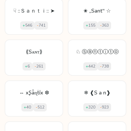
☟ ::Ｓａｎｔｉ:: ➤
✬ „Sant‟ ☆
+
546
-
741
+
155
-
363
⟪Sᴀɴᴛ⟫
♘ Ⓢⓐⓝⓣⓘⓣⓞ
+
6
-
261
+
442
-
738
⇔ xꟅǟɳẗḯx ❆
❄ ❰S a n❱
+
40
-
512
+
320
-
923