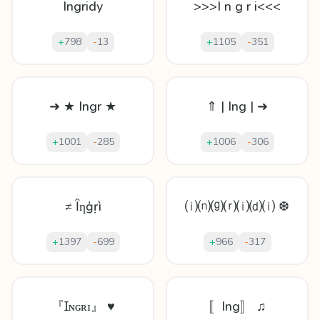
Ingridy
>>>I n g r i<<<
+
798
-
13
+
1105
-
351
➜ ★ Ingr ★
⇑ | Ing | ➜
+
1001
-
285
+
1006
-
306
≠ Ȋƞģṛì
⒤⒩⒢⒭⒤⒟⒤ ❆
+
1397
-
699
+
966
-
317
『Ɪɴɢʀɪ』 ♥
〚Ing〛 ♫