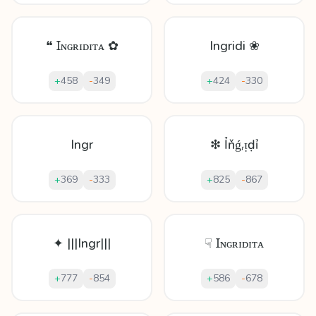
❝ Ɪɴɢʀɪᴅɪᴛᴀ ✿
Ingridi ❀
+
458
-
349
+
424
-
330
Ingr
❇ Ỉňǵᵣᴉḍỉ
+
369
-
333
+
825
-
867
✦ |||Ingr|||
☟ Ɪɴɢʀɪᴅɪᴛᴀ
+
777
-
854
+
586
-
678