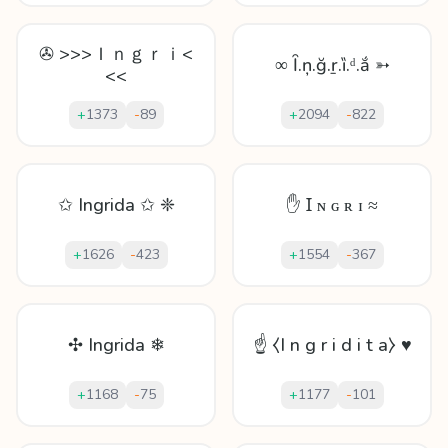
✇ >>>Ｉｎｇｒｉ<
∞ Ȋ.ņ.ğ.ṟ.ȉ.ᵈ.ắ ➳
<<
+
1373
-
89
+
2094
-
822
✩ Ingrida ✩ ❈
✋ Ɪ ɴ ɢ ʀ ɪ ≈
+
1626
-
423
+
1554
-
367
✣ Ingrida ❄
☝ ⧼I n g r i d i t a⧽ ♥
+
1168
-
75
+
1177
-
101