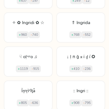
+
437
-
197
+
249
-
12
✧ ✿ Ingridi ✿ ☆
⇑ Ingrida
+
960
-
740
+
768
-
552
☟ oỊᶰᵍʳo ♫
↓ Ị ո ḡ ᴙ ï ḓ í ✪
+
1119
-
915
+
410
-
236
Ỉṉᵍṟìᵈȋţǟ
:: Ingri ::
+
805
-
636
+
908
-
795