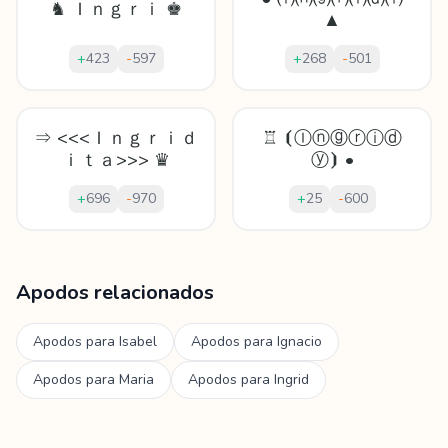
♞ Ｉｎｇｒｉ ♚
▲
+
423
-
597
+
268
-
501
⇒ <<<Ｉｎｇｒｉｄ
♖ ⦗Ⓘⓝⓖⓡⓘⓓ
ｉｔａ>>> ♛
ⓨ⦘ •
+
696
-
970
+
25
-
600
Mostrando
60
apodos para
Ingrida
Apodos relacionados
Apodos para
Isabel
Apodos para
Ignacio
Apodos para
Maria
Apodos para
Ingrid