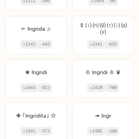
+
2112
-
346
+
1849
-
86
⇕ ⒤ ⒩ ⒢ ⒭ ⒤ ⒟
✃ Ingrida ♫
⒴
+
2143
-
449
+
2341
-
655
❀ Ingridi
♔ Ingridi ♔ ♛
+
2465
-
822
+
2428
-
788
✥ ｢Ingridita｣ ☆
➟ Ingr
+
1931
-
572
+
1581
-
268