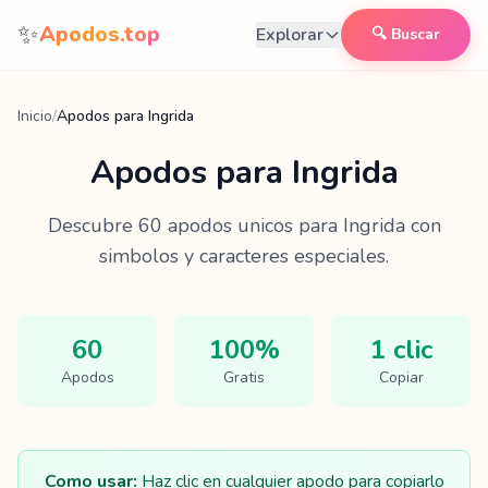
Saltar al contenido
✨
Apodos.top
Explorar
🔍 Buscar
Inicio
/
Apodos para Ingrida
Apodos para
Ingrida
Descubre
60
apodos unicos para
Ingrida
con
simbolos y caracteres especiales.
60
100%
1 clic
Apodos
Gratis
Copiar
Como usar:
Haz clic en cualquier apodo para copiarlo