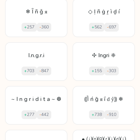
❄ Ȋ ñ ǧ ᴙ
◇ Ị ñ ġ ṟ ì ḏ í
+
257
-
360
+
562
-
697
I.n.g.r.i
✢ Ingri ❈
+
703
-
847
+
155
-
303
~ I n g r i d i t a ~ ❆
⸨Ȉ ń ḡ ᴙ ḯ ԁ ẙ⸩ ❄
+
277
-
442
+
738
-
910
● ⒤⒩⒢⒭⒤⒟⒤