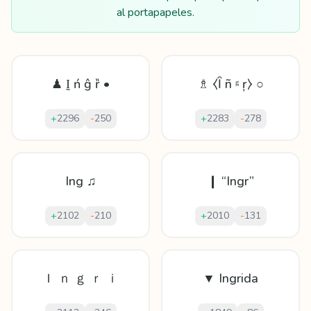
al portapapeles.
♟ Ḭ ń ĝ ȑ •
♗ ⧼Ȋ ñ ᵍ ŗ⧽ ○
+
2296
-
250
+
2283
-
278
Ing ♫
❙ “Ingr”
+
2102
-
210
+
2010
-
131
Ｉ ｎ ｇ ｒ ｉ
▼ Ingrida