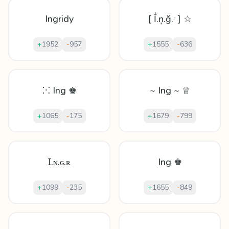
Ingridy
[ Ḯ.ņ.ğ.ʳ ] ☆
+
1952
-
957
+
1555
-
636
⁙ Ing ♚
~ Ing ~ ♕
+
1065
-
175
+
1679
-
799
Ɪ.ɴ.ɢ.ʀ
Ing ♚
+
1099
-
235
+
1655
-
849