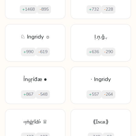
+
1468
-
895
+
732
-
228
♘ Ingridy ☼
Ị.ņ.ǧ.ᵣ
+
990
-
619
+
636
-
290
Ỉnɡŗíđæ ●
∙ Ingridy
+
867
-
548
+
557
-
264
‹ᴉṅǵṛĭԁí› ♕
⟪Ɪɴɢʀ⟫