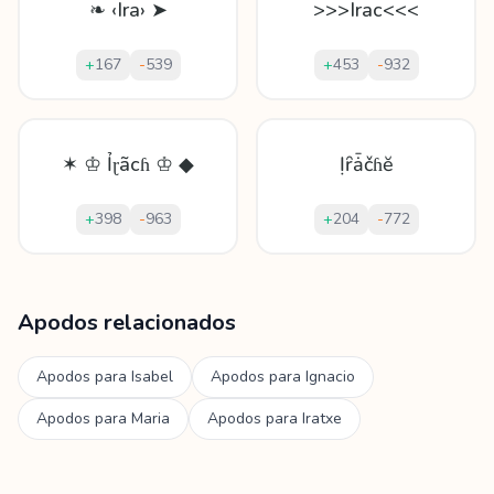
❧ ‹Ira› ➤
>>>Irac<<<
+
167
-
539
+
453
-
932
✶ ♔ Ỉɽãcɦ ♔ ◆
Ịȓǡčɦĕ
+
398
-
963
+
204
-
772
Mostrando
60
apodos para
Irache
Apodos relacionados
Apodos para
Isabel
Apodos para
Ignacio
Apodos para
Maria
Apodos para
Iratxe