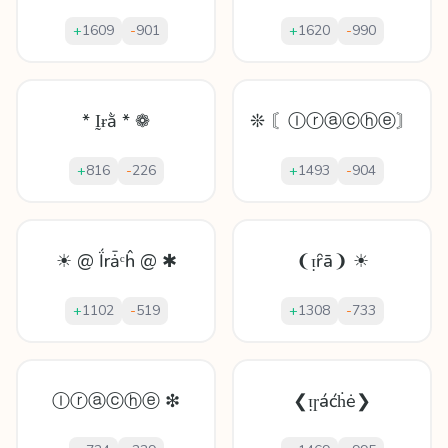
+
1609
-
901
+
1620
-
990
* Ḭɍằ * ❁
❊ 〘Ⓘⓡⓐⓒⓗⓔ〙
+
816
-
226
+
1493
-
904
☀ @ Ḯrǡᶜĥ @ ✱
❨ᴉȓā❩ ☀
+
1102
-
519
+
1308
-
733
Ⓘⓡⓐⓒⓗⓔ ❇
❮ᴉɼáćḣė❯