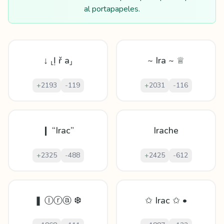
al portapapeles.
↓ ⸤Ị ř a⸥
~ Ira ~ ♕
+
2193
-
119
+
2031
-
116
❙ “Irac”
Irache
+
2325
-
488
+
2425
-
612
❚ Ⓘⓡⓐ ❆
✩ Irac ✩ •