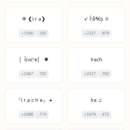
❄ ❰I r a❱
➶ Ḯʳẫ℀ḩ ♕
+
1566
-
192
+
2227
-
879
〚Ỉṟαċᵸe〛 ✱
Irach
+
1947
-
702
+
2017
-
782
『I r a c h e』 •
Ira ♫
+
1988
-
770
+
1679
-
472