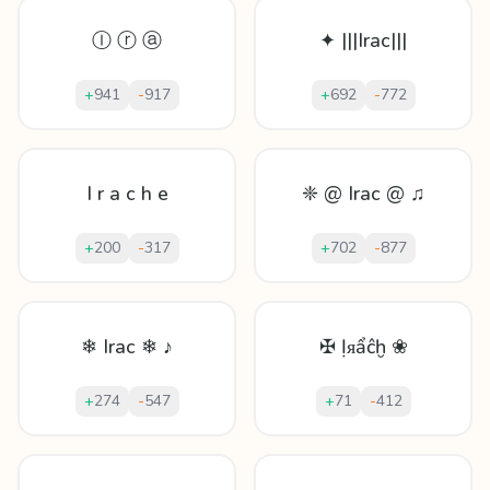
Ⓘ ⓡ ⓐ
✦ |||Irac|||
+
941
-
917
+
692
-
772
I r a c h e
❈ @ Irac @ ♫
+
200
-
317
+
702
-
877
❄ Irac ❄ ♪
✠ Ịᴙẩĉḫ ❀
+
274
-
547
+
71
-
412