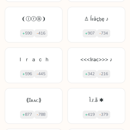
❨Ⓘⓡⓐ❩
♙ Ḯɍảçẖę ♪
+
590
-
416
+
907
-
734
Ｉ ｒ ａ ｃ ｈ
<<<Irac>>> ♪
+
596
-
445
+
342
-
216
⟪Ɪʀᴀᴄ⟫
Ȉ.ṙ.ẵ ✱
+
877
-
788
+
419
-
379