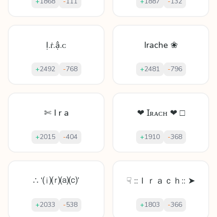
+
1868
-
111
+
1887
-
132
Ị.ṙ.ậ.ᴄ
Irache ❀
+
2492
-
768
+
2481
-
796
✄ I r a
❤ Ɪʀᴀᴄʜ ❤ □
+
2015
-
404
+
1910
-
368
∴ ‘⒤⒭⒜⒞’
☟ ::Ｉｒａｃｈ:: ➤
+
2033
-
538
+
1803
-
366