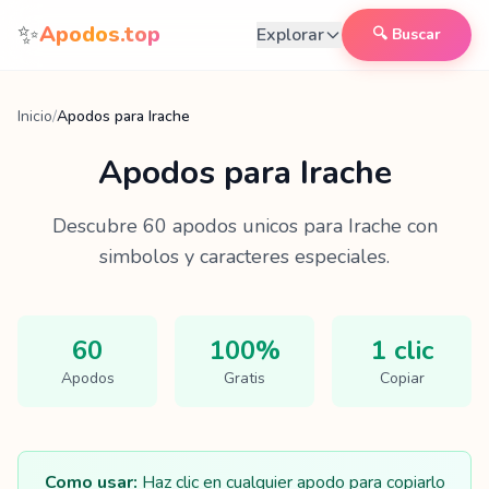
Saltar al contenido
✨
Apodos.top
Explorar
🔍 Buscar
Inicio
/
Apodos para Irache
Apodos para
Irache
Descubre
60
apodos unicos para
Irache
con
simbolos y caracteres especiales.
60
100%
1 clic
Apodos
Gratis
Copiar
Como usar:
Haz clic en cualquier apodo para copiarlo