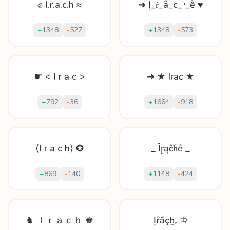
✊ I.r.a.c.h ≈
➜ Ị_ṙ_ǟ_с_ʰ_ễ ♥
+
1348
-
527
+
1348
-
573
☛ < I r a c >
➜ ★ Irac ★
+
792
-
36
+
1664
-
918
⟨I r a c h⟩ ✪
_ Ȉɼąčḣḗ _
+
869
-
140
+
1148
-
424
♞ Ｉｒａｃｈ ♚
Ịȓấçḫₑ ♔