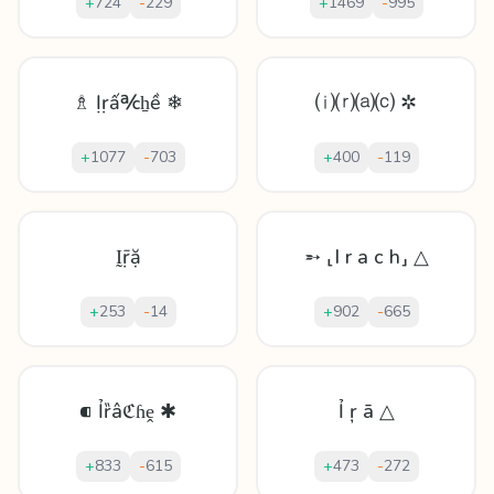
+
724
-
229
+
1469
-
995
♗ Ịṛấ℀ẖề ❄
⒤⒭⒜⒞ ✲
+
1077
-
703
+
400
-
119
Ḭṝặ
➵ ⸤I r a c h⸥ △
+
253
-
14
+
902
-
665
⁌ Ỉȑâℭɦḙ ✱
Ỉ ŗ ā △
+
833
-
615
+
473
-
272