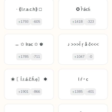
∙ ⟪I.r.a.c.h⟫ □
✪ Ȉʳácḣ
+
1793
-
605
+
1418
-
323
↔ ✩ Irac ✩ ♚
♪ >>>Ỉ ŗ å č<<<
+
1785
-
711
+
1047
-
0
❀ 〘Ỉ.ṙ.á.ĉ.ĥ.ẹ〙 ✱
I ŕ ᵃ с
+
1901
-
866
+
1385
-
401