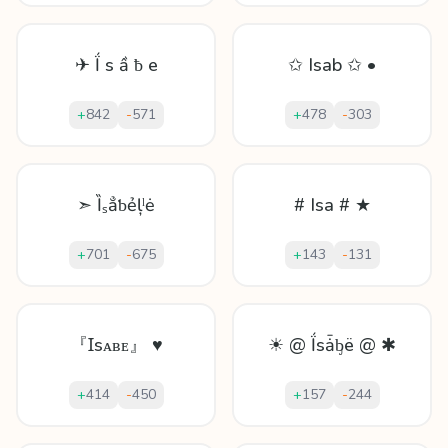
✈ Ḯ ѕ ầ ƀ е
✩ Isab ✩ •
+
842
-
571
+
478
-
303
➣ Ȉₛẳƅẻļˡė
# Isa # ★
+
701
-
675
+
143
-
131
『Ɪsᴀʙᴇ』 ♥
☀ @ Ḯsǡᶀë @ ✱
+
414
-
450
+
157
-
244