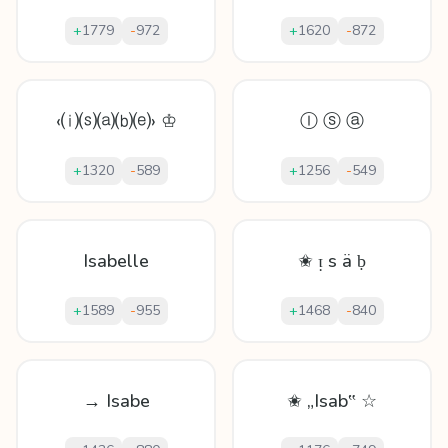
+
1779
-
972
+
1620
-
872
‹⒤⒮⒜⒝⒠› ♔
Ⓘ ⓢ ⓐ
+
1320
-
589
+
1256
-
549
Isabelle
✬ ᴉ ѕ ä ḅ
+
1589
-
955
+
1468
-
840
→ Isabe
✬ „Isab‟ ☆