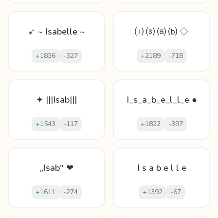
➶ ~ Isabelle ~
⒤ ⒮ ⒜ ⒝ ◇
+
1836
-
327
+
2189
-
718
✦ |||Isab|||
I_s_a_b_e_l_l_e ●
+
1543
-
117
+
1822
-
397
„Isab‟ ❤
I s a b e l l e
+
1611
-
274
+
1392
-
67