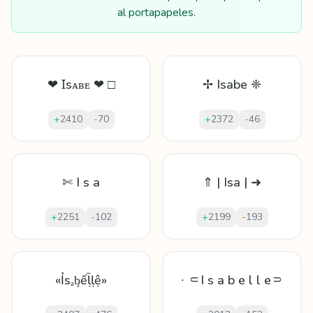
al portapapeles.
❤ Ɪsᴀʙᴇ ❤ □
✢ Isabe ❈
+
2410
-
70
+
2372
-
46
✄ I s a
⇑ | Isa | ➜
+
2251
-
102
+
2199
-
193
«Ỉsₐᶀếḹḷệ»
∙ ⸦I s a b e l l e⸧