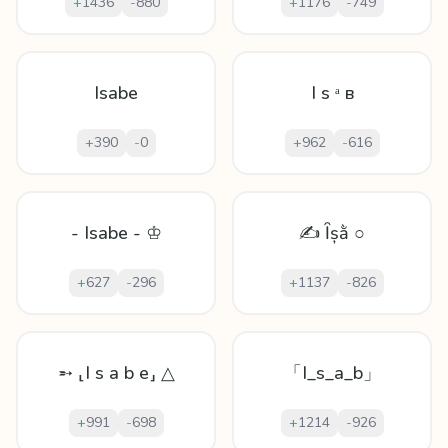
+
1436
-
880
+
1176
-
749
Isabe
I ѕ ᵃ в
+
390
-
0
+
962
-
616
- Isabe - ♔
✍ Ȋșằ ○
+
627
-
296
+
1137
-
826
➵ ⸤I s a b e⸥ △
「I_s_a_b」
+
991
-
698
+
1214
-
926