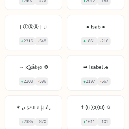
+
2407
-
476
+
2012
-
153
{ Ⓘⓢⓐ } ♫
● Isab ●
+
2316
-
548
+
1861
-
216
⇔ xḬʂǟƅḙx ❆
➡ Isabelle
+
2208
-
596
+
2197
-
667
✶ ⸤ᴉ.ş.ᵃ.ḃ.e.ļ.ɭ.ề⸥
☨ ⟨⒤⒮⒜⟩ ✩
+
2385
-
870
+
1611
-
101