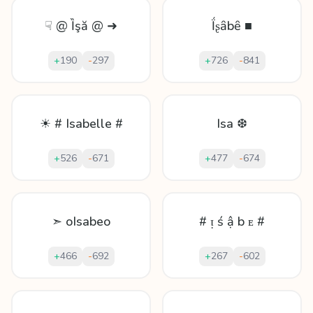
☟ @ Ȉşă @ ➜
Ḯʂȃbȇ ■
+
190
-
297
+
726
-
841
☀ # Isabelle #
Isa ❆
+
526
-
671
+
477
-
674
➣ oIsabeo
# ᴉ ś ậ b ᴇ #
+
466
-
692
+
267
-
602