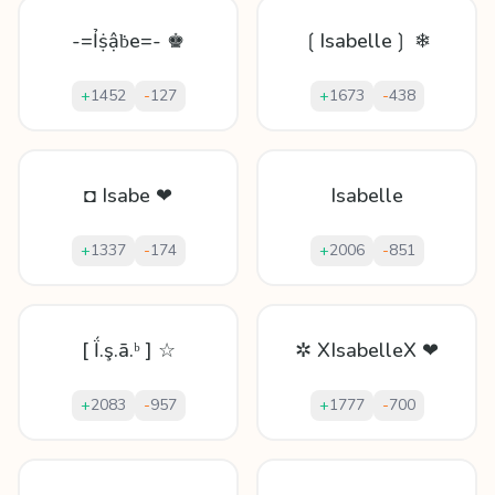
-=Ỉṩậḃe=- ♚
❲Isabelle❳ ❄
+
1452
-
127
+
1673
-
438
◘ Isabe ❤
Isabelle
+
1337
-
174
+
2006
-
851
[ Ḯ.ş.ā.ᵇ ] ☆
✲ XIsabelleX ❤
+
2083
-
957
+
1777
-
700