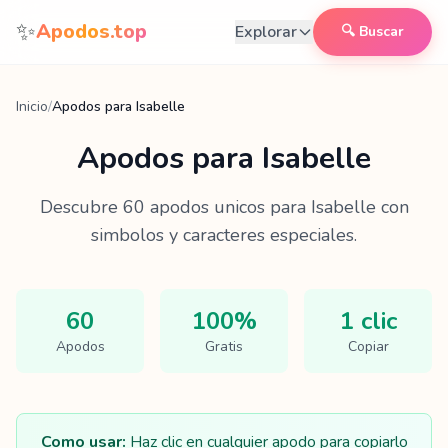
Saltar al contenido
✨
Apodos.top
Explorar
🔍 Buscar
Inicio
/
Apodos para Isabelle
Apodos para
Isabelle
Descubre
60
apodos unicos para
Isabelle
con
simbolos y caracteres especiales.
60
100%
1 clic
Apodos
Gratis
Copiar
Como usar:
Haz clic en cualquier apodo para copiarlo