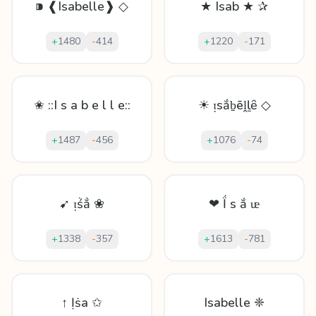
⁍ ❰Isabelle❱ ◇
★ Isab ★ ✰
+
1480
-
414
+
1220
-
171
✬ ::I s a b e l l e::
☀ ᴉsắḇēḽḻȇ ◇
+
1487
-
456
+
1076
-
74
➹ ᴉṥẳ ❀
❤ Ḯ ѕ ắ ᵫ
+
1338
-
357
+
1613
-
781
↑ Ịṡa ✩
Isabelle ❈