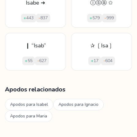
Isabe ➜
Ⓘⓢⓐ ✩
+
443
-
837
+
579
-
999
❙ “Isab”
✰ ❲Isa❳
+
55
-
627
+
17
-
604
Mostrando
60
apodos para
Isabelle
Apodos relacionados
Apodos para
Isabel
Apodos para
Ignacio
Apodos para
Maria