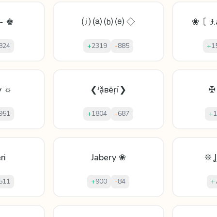
=- ♚
⒥ ⒜ ⒝ ⒠ ◇
❀ 〘Ɉ.
824
+
2319
-
885
+
1
y ☼
❮ᴶặвēṛï❯
✠
951
+
1804
-
687
+
1
ri
Jabery ❀
❊ 
511
+
900
-
84
+