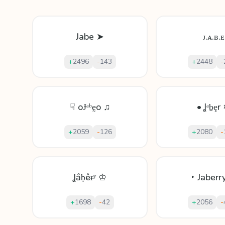
Jabe ➤
ᴊ.ᴀ.ʙ.ᴇ
+
2496
-
143
+
2448
-
☟ oɈᵃᵇḛo ♫
• Ʝᵃḇȩr
+
2059
-
126
+
2080
-
Ʝắḅêɍʸ ♔
‣ Jaberr
+
1698
-
42
+
2056
-