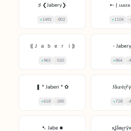
♯ ❮Jabery❯
➸ ( ᴊᴀʙᴇʀ
+
1481
-
802
+
1104
-
⸨Ｊ ａ ｂ ｅ ｒ ｉ⸩
⁃ Jaber
+
963
-
530
+
864
-
❚ * Jaberi * ✿
Ɉǎᵫėɽř
+
618
-
285
+
728
-
➷ Jabe ■
xꞲẳвḙṛȳ