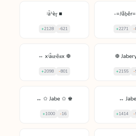
ʲǡᵇèɼ ■
-=Ɉẵḇěr
+
2128
-
621
+
2271
-
⇔ xʲǟᵫȇᴙx ❆
❆ Jaber
+
2098
-
801
+
2155
-
↔ ✩ Jabe ✩ ♚
↔ Jabe
+
1000
-
16
+
1414
-