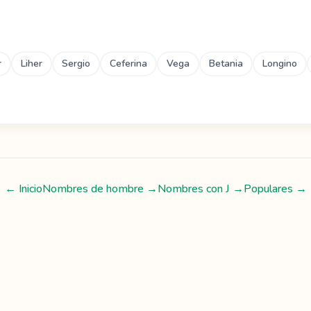
r
Liher
Sergio
Ceferina
Vega
Betania
Longino
← Inicio
Nombres de hombre
→
Nombres con
J
→
Populares →