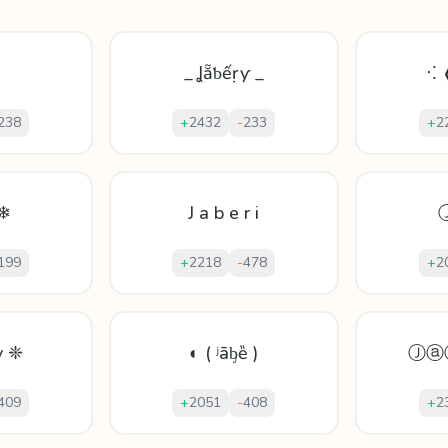
_ Ʝẵƅếṛƴ _
⁖ 
238
+
2432
-
233
+
2
 ❄
J a b e r i
199
+
2218
-
478
+
2
y ❈
◐ ( ʲāᶀȅ )
Ⓙⓐ
409
+
2051
-
408
+
2