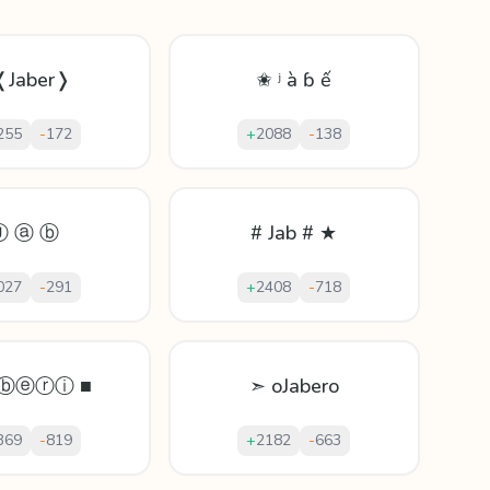
❬Jaber❭
✬ ʲ à ɓ ế
255
-
172
+
2088
-
138
Ⓙ ⓐ ⓑ
# Jab # ★
027
-
291
+
2408
-
718
ⓑⓔⓡⓘ ■
➣ oJabero
369
-
819
+
2182
-
663