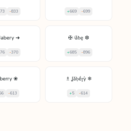
73
-
833
+
669
-
699
Jabery ➜
✠ ʲǎƀę ❆
76
-
370
+
685
-
896
aberry ❀
♗ Ʝăḅḗɼỳ ❄
66
-
613
+
5
-
614