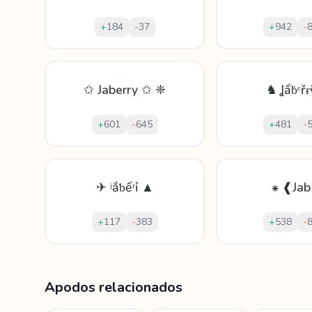
+
184
-
37
+
942
-
✩ Jaberry ✩ ❈
♞ Ʝẩḃᵉřɍ
+
601
-
645
+
481
-
✈ ʲắƅếʳỉ ▲
⁕ ❰Ja
+
117
-
383
+
538
-
Mostrando
60
apodos para
Jaber
Apodos relacionados