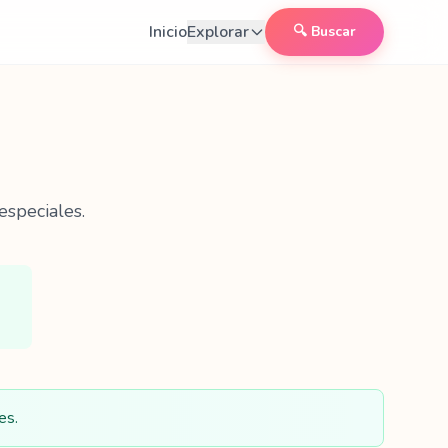
Inicio
Explorar
🔍 Buscar
especiales.
es.