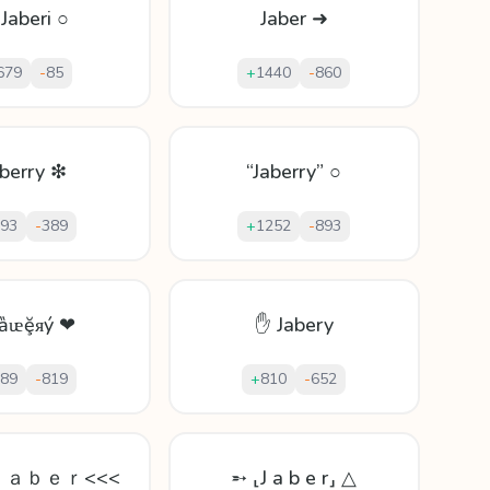
Jaberi ○
Jaber ➜
679
-
85
+
1440
-
860
aberry ❇
“Jaberry” ○
93
-
389
+
1252
-
893
ʲȁᵫḝᴙý ❤
✋ Jabery
89
-
819
+
810
-
652
>Ｊａｂｅｒ<<<
➵ ⸤J a b e r⸥ △