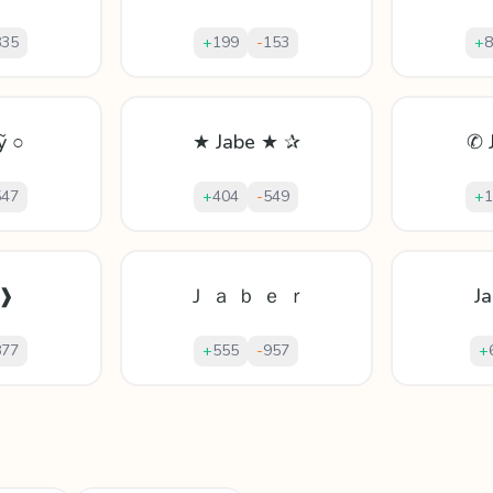
835
+
199
-
153
+
8
ỹ ○
★ Jabe ★ ✰
✆ 
547
+
404
-
549
+
1
b❱
Ｊ ａ ｂ ｅ ｒ
J
877
+
555
-
957
+