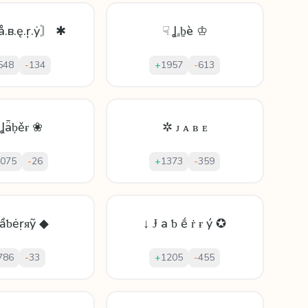
å.в.ę.ŗ.ẏ〙 ✱
☟ Ʝₐḇè ♔
548
-
134
+
1957
-
613
 Ʝǟḅěɍ ❀
✲ ᴊ ᴀ ʙ ᴇ
075
-
26
+
1373
-
359
Ʝầƅėṛᴙỹ ◆
↓ Ɉ а ƅ ḗ ṙ ɍ ý ✪
786
-
33
+
1205
-
455