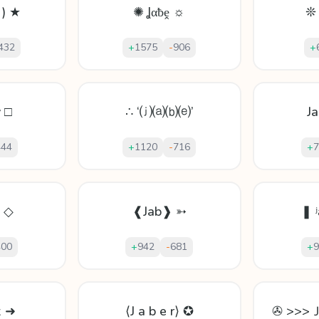
 ) ★
✺ Ʝαƀḙ ☼
❊ 
432
+
1575
-
906
+
y □
∴ ‘⒥⒜⒝⒠’
J
444
+
1120
-
716
+
7
ẏ ◇
❰Jab❱ ➳
❚ 
400
+
942
-
681
+
9
x ➜
⟨J a b e r⟩ ✪
✇ >>