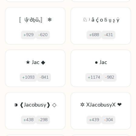
〚ʲậᶜởḇũₛ〛 ❄
♘ ʲ â ḉ o ƃ ṳ ʂ ÿ
+
929
-
620
+
688
-
431
★ Jac ◆
● Jac
+
1093
-
841
+
1174
-
982
⁍ ❰Jacobusy❱ ◇
✲ XJacobusyX ❤
+
438
-
298
+
439
-
304