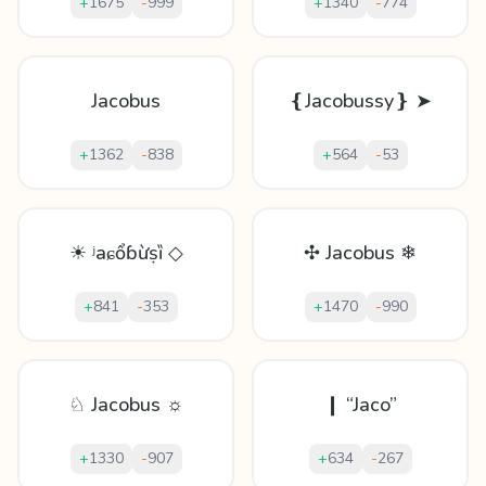
+
1675
-
999
+
1340
-
774
Jacobus
❴Jacobussy❵ ➤
+
1362
-
838
+
564
-
53
☀ ʲaɕổɓừṣȉ ◇
✣ Jacobus ❄
+
841
-
353
+
1470
-
990
♘ Jacobus ☼
❙ “Jaco”
+
1330
-
907
+
634
-
267