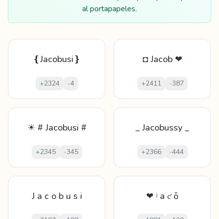
al portapapeles.
❴Jacobusi❵
◘ Jacob ❤
+
2324
-
4
+
2411
-
387
☀ # Jacobusi #
_ Jacobussy _
+
2345
-
345
+
2366
-
444
J a c o b u s i
❤ ʲ а ƈ ȱ