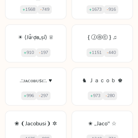
+
1568
-
749
+
1673
-
916
☀ ⟨Ɉǟᶜợвᵤṣí⟩ ♕
{ Ⓙⓐⓒ } ♫
+
910
-
197
+
1151
-
440
.::ᴊᴀᴄᴏʙᴜsɪ::. ♥
♞ Ｊａｃｏｂ ♚
+
996
-
297
+
973
-
280
❀ ❨Jacobusi❩ ✲
✬ „Jaco‟ ☆