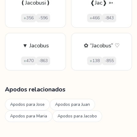
❪Jacobusi❫
❰Jac❱ ➳
+
356
-
596
+
466
-
843
▼ Jacobus
✿ “Jacobus” ♡
+
470
-
863
+
138
-
855
Mostrando
60
apodos para
Jacobus
Apodos relacionados
Apodos para
Jose
Apodos para
Juan
Apodos para
Maria
Apodos para
Jacobo