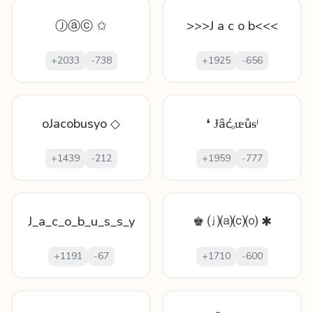
Ⓙⓐⓒ ✩
>>>J a c o b<<<
+
2033
-
738
+
1925
-
656
oJacobusyo ◇
❛ Ɉȃćₒᵫȕᵴⁱ
+
1439
-
212
+
1959
-
777
J_a_c_o_b_u_s_s_y
♚ ⒥⒜⒞⒪ ✱
+
1191
-
67
+
1710
-
600