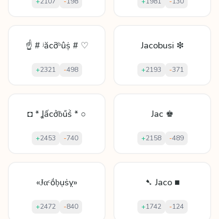
+
2107
-
198
+
1981
-
130
☝ # ʲăcỡᵇûṩ # ♡
Jacobusi ❇
+
2321
-
498
+
2193
-
371
◘ * Ʝấcởḃűṥ * ○
Jac ♚
+
2453
-
740
+
2158
-
489
«Ɉαᶜṓḅụṡỵ»
➷ Jaco ■
+
2472
-
840
+
1742
-
124