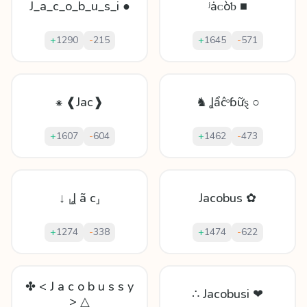
J_a_c_o_b_u_s_i ●
ʲǡᴄòƅ ■
+
1290
-
215
+
1645
-
571
⁕ ❰Jac❱
♞ Ʝẩĉᵒɓữȿ ○
+
1607
-
604
+
1462
-
473
↓ ⸤Ʝ ã c⸥
Jacobus ✿
+
1274
-
338
+
1474
-
622
✤ < J a c o b u s s y
∴ Jacobusi ❤
> △