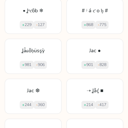
• Ʝᵃƈȏb ❄
# ʲ á ƈ o ᶀ #
+
229
-
127
+
868
-
775
Ʝǟɕỗḅüѕşỳ
Jac ●
+
981
-
906
+
901
-
828
Jac ❆
➝ Ʝẫḉ ■
+
244
-
360
+
214
-
417