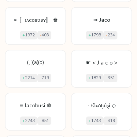
➢ 〚ᴊᴀᴄᴏʙᴜsʏ〛 ♚
➟ Jaco
+
1972
-
403
+
1798
-
234
⒥⒜⒞
☛ < J a c o >
+
2214
-
719
+
1829
-
351
≡ Jacobusi ❁
∙ Ɉȁɕǒᶀṹȿỉ ◇
+
2243
-
851
+
1743
-
419