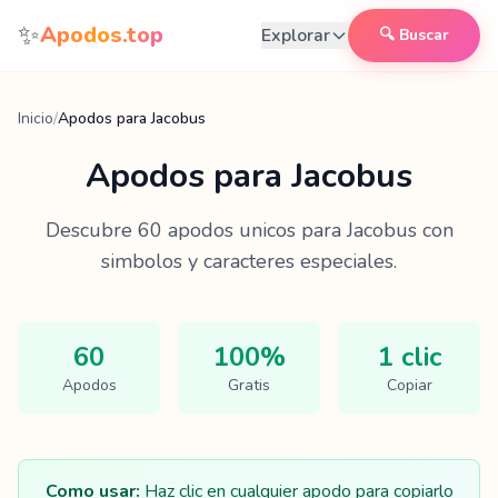
Saltar al contenido
✨
Apodos.top
Explorar
🔍 Buscar
Inicio
/
Apodos para Jacobus
Apodos para
Jacobus
Descubre
60
apodos unicos para
Jacobus
con
simbolos y caracteres especiales.
60
100%
1 clic
Apodos
Gratis
Copiar
Como usar:
Haz clic en cualquier apodo para copiarlo